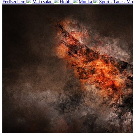
Férfiszellem
Mai család
Hobbi
Munka
Sport - Tánc - M