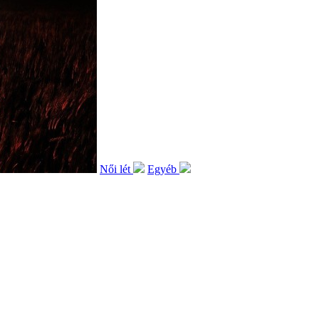
Női lét
Egyéb