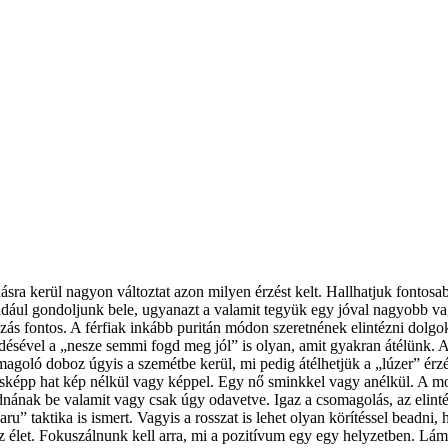
ra kerül nagyon változtat azon milyen érzést kelt. Hallhatjuk fontosabb
dául gondoljunk bele, ugyanazt a valamit tegyük egy jóval nagyobb vag
ozás fontos. A férfiak inkább puritán módon szeretnének elintézni dol
désével a „nesze semmi fogd meg jól” is olyan, amit gyakran átélünk. 
goló doboz úgyis a szemétbe kerül, mi pedig átélhetjük a „lúzer” érzés
képp hat kép nélkül vagy képpel. Egy nő sminkkel vagy anélkül. A mo
dnának be valamit vagy csak úgy odavetve. Igaz a csomagolás, az elinté
ru” taktika is ismert. Vagyis a rosszat is lehet olyan körítéssel beadni,
 az élet. Fokuszálnunk kell arra, mi a pozitívum egy egy helyzetben. Lám