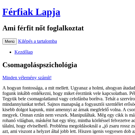
Férfiak Lapja
Ami férfit nőt foglalkoztat
Kilépés a tartalomba
Menü
Kezdőlap
Csomagoláspszichológia
Minden vélemény számít!
A hogyan fontossága, a mit mellett. Ugyanaz a holmi, ahogyan átadadás
fogunk inkább emlékezni, hogy miket éreztünk vele kapcsolatban. Pél
Tegyük bele csomagolatlanul vagy celofánba borítva. Tehát a szervír
mindannyiunkat terhel. Sajnos manapság a fogyasztói szemlélet erősö
kisebb dolgot kapunk, mint amennyi az árnak megfelelő volna. A csoma
megyek. Onnan eztán nem veszek. Manipuláltak. Még egy cikk is más
rohanó világban, másként hat egy tény, mintha körítéssel felvezetve a
tálalni, hogy elviselhető. Probléma megoldásoknál a „jó zsaru rossz zsa
azt, ami viszont a helyzet által jobb lett. Hiszen igenis vegyesen dob