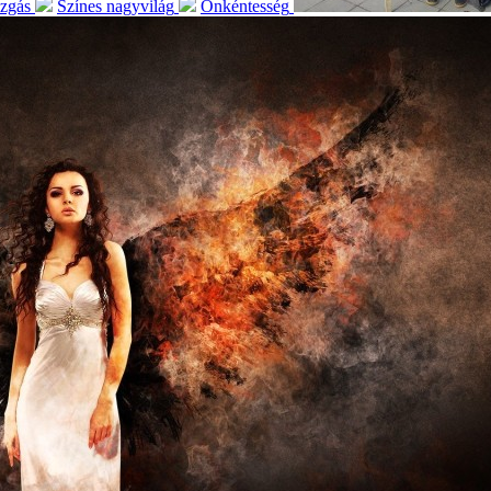
ozgás
Színes nagyvilág
Önkéntesség