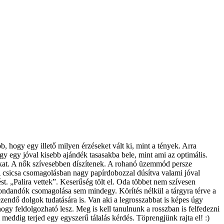
, hogy egy illető milyen érzéseket vált ki, mint a tények. Arra
y egy jóval kisebb ajándék tasasakba bele, mint ami az optimális.
gokat. A nők szívesebben díszítenek. A rohanó üzemmód persze
A csicsa csomagolásban nagy papírdobozzal dúsítva valami jóval
t. „Palira vettek”. Keserűség tölt el. Oda többet nem szívesen
ndandók csomagolása sem mindegy. Körítés nélkül a tárgyra térve a
zendő dolgok tudatására is. Van aki a legrosszabbat is képes úgy
 hogy feldolgozható lesz. Meg is kell tanulnunk a rosszban is felfedezni
 meddig terjed egy egyszerű tálalás kérdés. Töprengjünk rajta el! :)