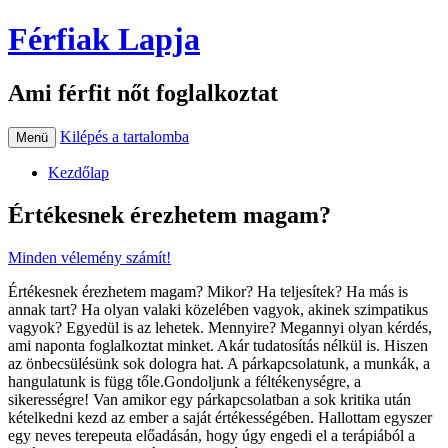
Férfiak Lapja
Ami férfit nőt foglalkoztat
Kilépés a tartalomba
Menü
Kezdőlap
Értékesnek érezhetem magam?
Minden vélemény számít!
Értékesnek érezhetem magam? Mikor? Ha teljesítek? Ha más is
annak tart? Ha olyan valaki közelében vagyok, akinek szimpatikus
vagyok? Egyedül is az lehetek. Mennyire? Megannyi olyan kérdés,
ami naponta foglalkoztat minket. Akár tudatosítás nélkül is. Hiszen
az önbecsülésünk sok dologra hat. A párkapcsolatunk, a munkák, a
hangulatunk is függ tőle.Gondoljunk a féltékenységre, a
sikerességre! Van amikor egy párkapcsolatban a sok kritika után
kételkedni kezd az ember a saját értékességében. Hallottam egyszer
egy neves terepeuta előadásán, hogy úgy engedi el a terápiából a