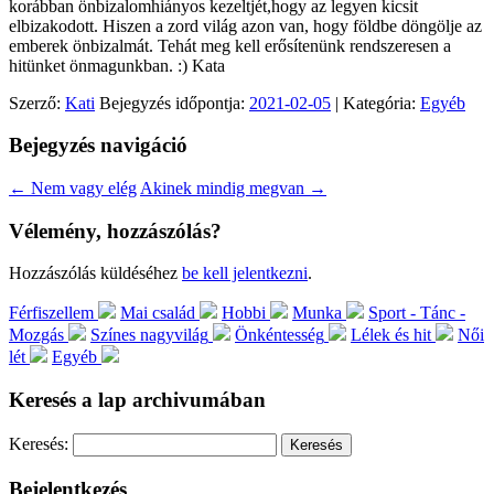
korábban önbizalomhiányos kezeltjét,hogy az legyen kicsit
elbizakodott. Hiszen a zord világ azon van, hogy földbe döngölje az
emberek önbizalmát. Tehát meg kell erősítenünk rendszeresen a
hitünket önmagunkban. :) Kata
Szerző:
Kati
Bejegyzés időpontja:
2021-02-05
| Kategória:
Egyéb
Bejegyzés navigáció
←
Nem vagy elég
Akinek mindig megvan
→
Vélemény, hozzászólás?
Hozzászólás küldéséhez
be kell jelentkezni
.
Férfiszellem
Mai család
Hobbi
Munka
Sport - Tánc -
Mozgás
Színes nagyvilág
Önkéntesség
Lélek és hit
Női
lét
Egyéb
Keresés a lap archivumában
Keresés:
Bejelentkezés