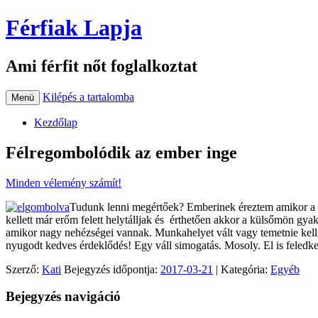
Férfiak Lapja
Ami férfit nőt foglalkoztat
Kilépés a tartalomba
Menü
Kezdőlap
Félregombolódik az ember inge
Minden vélemény számít!
Tudunk lenni megértőek? Emberinek éreztem amikor a na
kellett már erőm felett helytálljak és érthetően akkor a külsőmön gy
amikor nagy nehézségei vannak. Munkahelyet vált vagy temetnie kell h
nyugodt kedves érdeklődés! Egy váll simogatás. Mosoly. El is feledke
Szerző:
Kati
Bejegyzés időpontja:
2017-03-21
| Kategória:
Egyéb
Bejegyzés navigáció