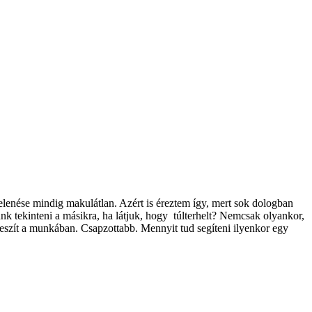
enése mindig makulátlan. Azért is éreztem így, mert sok dologban
nk tekinteni a másikra, ha látjuk, hogy túlterhelt? Nemcsak olyankor,
veszít a munkában. Csapzottabb. Mennyit tud segíteni ilyenkor egy