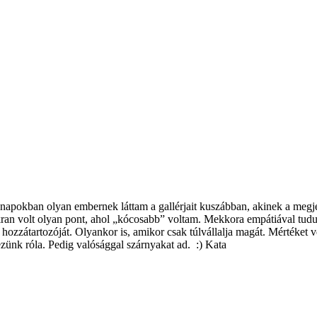
pokban olyan embernek láttam a gallérjait kuszábban, akinek a megjel
akran volt olyan pont, ahol „kócosabb” voltam. Mekkora empátiával tudu
ozzátartozóját. Olyankor is, amikor csak túlvállalja magát. Mértéket 
zünk róla. Pedig valósággal szárnyakat ad. :) Kata