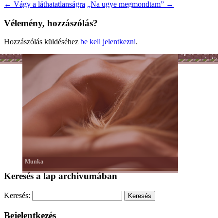
←
Vágy a láthatatlanságra
„Na ugye megmondtam”
→
Vélemény, hozzászólás?
Hozzászólás küldéséhez
be kell jelentkezni
.
Férfiszellem
Mai
Hobbi
Sport
Színes
Önkénte
Lélek
Nő
család
-
nagyvilág
és
lét
Tánc
hit
-
Mozgás
Munka
Keresés a lap archivumában
Keresés:
Bejelentkezés