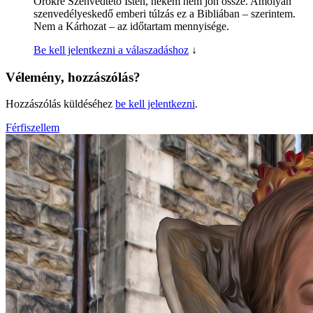
Örökre Szenvedtető Isten, nekem nem jön össze. Amolyan
szenvedélyeskedő emberi túlzás ez a Bibliában – szerintem.
Nem a Kárhozat – az időtartam mennyisége.
Be kell jelentkezni a válaszadáshoz
↓
Vélemény, hozzászólás?
Hozzászólás küldéséhez
be kell jelentkezni
.
Férfiszellem