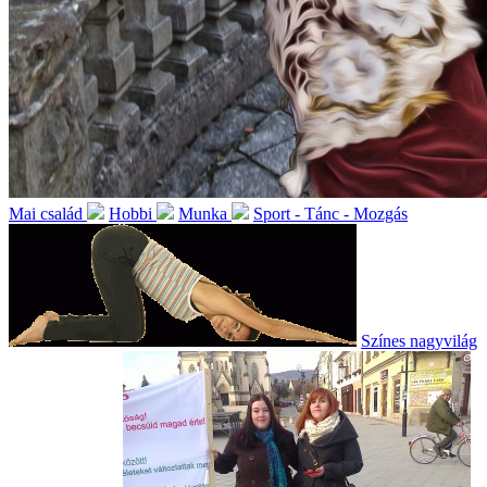
Mai család
Hobbi
Munka
Sport - Tánc - Mozgás
Színes nagyvilág