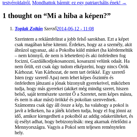
testvéroldalról.
Mondhattok bármit: ez egy patriarchális ének!
→
1 thought on “
Mi a hiba a képen?
”
Toplak Zoltán
Szerző
2014-06-12 - 11:08
Szerintem a reklámfelirat a jobb felső sarokban. Ezt a képet
csak magában kéne kitenni. Érdekes, hogy az a személy, akit
ábrázol ugyanaz, aki a Pokolba küld minket (ha kiérdemeltük
– nem könnyű, de nem is lehetetlen) és aki önfeledten fog
focizni, Gazdálkodjokosanozni, kosarazni velünk odaát. Ha
nem őrült, ezt csak úgy tudom elképzelni, hogy nincs Örök
Kárhozat. Van Kárhozat, de nem tart örökké. Egy szerető
Isten (egy szerető Apa) nem lehet képes őszintén és
önfeledten játszani a jónak bizonyult gyerekeivel, miközben
tudja, hogy más gyerekei (akiket még mindig szeret, hiszen
belső, saját természete szerint Ő a Szeretet, nem képes másra,
és nem is akar mást) örökké és pokolian szenvednek.
Számomra csak úgy áll össze a kép, ha valahogy a pokol is
javít a lelkeken, ha a játék közben tudja, hogy el fog jönni az
idő, amikor kiengedheti a pokolból az addig odakerülteket, és
új esélyt adhat, hogy bebizonyítsák: meg akarnak érlelődni a
Mennyországra. Vagyis a Pokol sem teljesen reménytelen
hely.