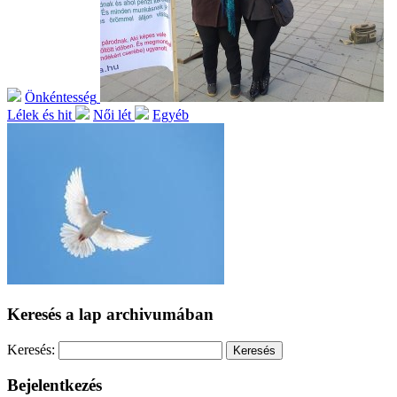
Önkéntesség
Lélek és hit
Női lét
Egyéb
Keresés a lap archivumában
Keresés:
Bejelentkezés