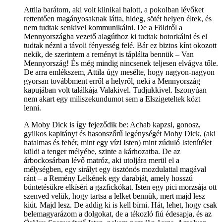
Attila barátom, aki volt klinikai halott, a pokolban lévőket
rettentően magányosaknak látta, hideg, sötét helyen éltek, és
nem tudtak senkivel kommunikálni. De a Földről a
Mennyországba vezető alagúthoz ki tudtak botorkálni és el
tudtak nézni a távoli fényesség felé. Bár ez biztos kínt okozott
nekik, de szerintem a reményt is táplálta bennük – Van
Mennyország! És még mindig nincsenek teljesen elvágva tőle.
De arra emlékszem, Attila úgy mesélte, hogy nagyon-nagyon
gyorsan továbbment erről a helyről, neki a Mennyország
kapujában volt találkája Valakivel. Tudjukkivel. Iszonyúan
nem akart egy miliszekundumot sem a Elszigeteltek közt
lenni.
A Moby Dick is így fejeződik be: Achab kapzsi, gonosz,
gyilkos kapitányt és hasonszőrű legénységét Moby Dick, (aki
hatalmas és fehér, mint egy vízi Isten) mint zúduló Istenítélet
küldi a tenger mélyébe, szinte a kárhozatba. De az
árbockosárban lévő matróz, aki utoljára merül el a
mélységben, egy sirályt egy ösztönös mozdulattal magával
ránt – a Remény Lelkének egy darabját, amely hosszú
büntetésükre elkíséri a gazfickókat. Isten egy pici morzsája ott
szenved velük, hogy tartsa a lelket bennük, mert majd lesz
kiút. Majd lesz. De addig ki is kell bírni. Hát, lehet, hogy csak
belemagyarázom a dolgokat, de a tékozló fiú édesapja, és az