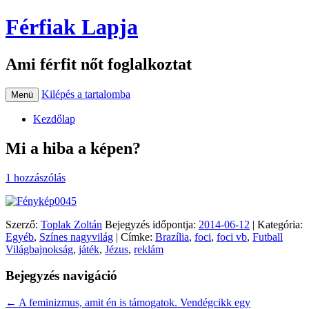
Férfiak Lapja
Ami férfit nőt foglalkoztat
Kilépés a tartalomba
Menü
Kezdőlap
Mi a hiba a képen?
1 hozzászólás
Szerző:
Toplak Zoltán
Bejegyzés időpontja:
2014-06-12
| Kategória:
Egyéb
,
Színes nagyvilág
| Címke:
Brazília
,
foci
,
foci vb
,
Futball
Világbajnokság
,
játék
,
Jézus
,
reklám
Bejegyzés navigáció
←
A feminizmus, amit én is támogatok. Vendégcikk egy