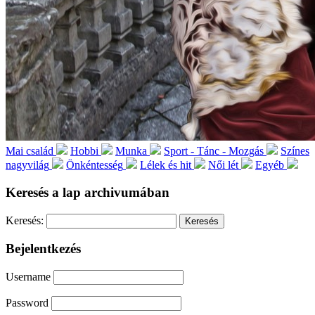
Mai család
Hobbi
Munka
Sport - Tánc - Mozgás
Színes
nagyvilág
Önkéntesség
Lélek és hit
Női lét
Egyéb
Keresés a lap archivumában
Keresés:
Bejelentkezés
Username
Password