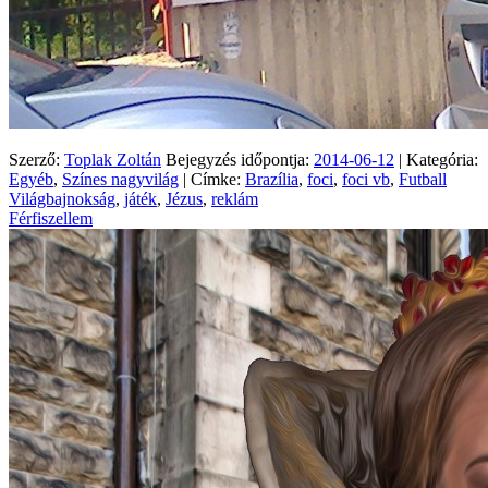
Szerző:
Toplak Zoltán
Bejegyzés időpontja:
2014-06-12
| Kategória:
Egyéb
,
Színes nagyvilág
| Címke:
Brazília
,
foci
,
foci vb
,
Futball
Világbajnokság
,
játék
,
Jézus
,
reklám
Férfiszellem