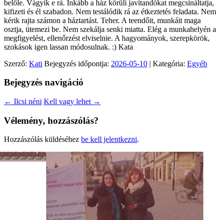
belőle. Vágyik e rá. Inkább a ház körüli javítandókat megcsináltatja,
kifizeti és él szabadon. Nem testálódik rá az étkeztetés feladata. Nem
kérik rajta számon a háztartást. Teher. A teendőit, munkáit maga
osztja, ütemezi be. Nem szekálja senki miatta. Elég a munkahelyén a
megfigyelést, ellenőrzést elviselnie. A hagyományok, szerepkörök,
szokások igen lassan módosulnak. :) Kata
Szerző:
Kati
Bejegyzés időpontja:
2026-05-10
| Kategória:
Egyéb
Bejegyzés navigáció
←
Ilcsi néni
Kell vagy lehet
→
Vélemény, hozzászólás?
Hozzászólás küldéséhez
be kell jelentkezni
.
Férfiszellem
Mai
Hobbi
Munka
Sport
Színes
család
-
nagyvilág
Tánc
-
Mozgás