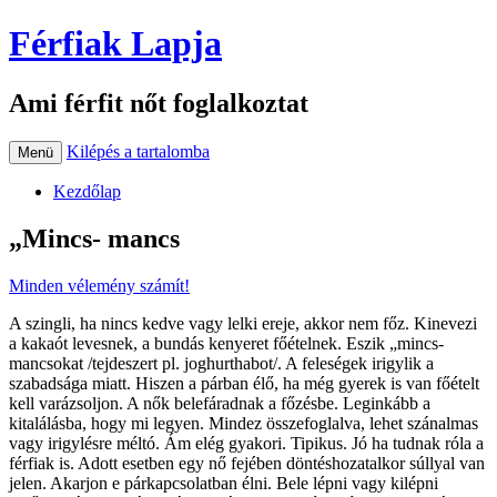
Férfiak Lapja
Ami férfit nőt foglalkoztat
Kilépés a tartalomba
Menü
Kezdőlap
„Mincs- mancs
Minden vélemény számít!
A szingli, ha nincs kedve vagy lelki ereje, akkor nem főz. Kinevezi
a kakaót levesnek, a bundás kenyeret főételnek. Eszik „mincs-
mancsokat /tejdeszert pl. joghurthabot/. A feleségek irigylik a
szabadsága miatt. Hiszen a párban élő, ha még gyerek is van főételt
kell varázsoljon. A nők belefáradnak a főzésbe. Leginkább a
kitalálásba, hogy mi legyen. Mindez összefoglalva, lehet szánalmas
vagy irigylésre méltó. Ám elég gyakori. Tipikus. Jó ha tudnak róla a
férfiak is. Adott esetben egy nő fejében döntéshozatalkor súllyal van
jelen. Akarjon e párkapcsolatban élni. Bele lépni vagy kilépni