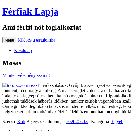
Férfiak Lapja
Ami férfit nőt foglalkoztat
Kilépés a tartalomba
Menü
Kezdőlap
Mosás
Minden vélemény számít!
Eltérő szokások. Gyűjtik a szennyest és leviszik
mindent, mert nagy a költség. A másik véglet volnék, aki, ha hazaér
Talán csak legvégső esetben, ha más megoldás nincsen. Elgondolkodtat
juthatnak túlélések háborús időkben, amikor zsúfolt vagonokban szállí
Önmagunkkal leginkább tanácsos mindenre felkészülni. Testileg, lelk
helyzeteket tud produkálni az élet. Túlélő üzemmódban mennyit bír ki
Szerző:
Kati
Bejegyzés időpontja:
2020-07-18
| Kategória:
Egyéb