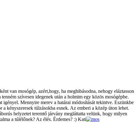
nként van mosógép, azért,hogy, ha meghibásodna, nehogy eláztasson
 nem tenném szívesen idegenek után a holmim egy közös mosógépbe.
at igényel. Mennyire merev a határai módosítását tekintve. Eszünkbe
kor a kényszeresek túlzásokba esnek. Az emberi a közép úton lehet.
borús helyzetet teremtő járvány megláttatta velünk, hogy milyen
talma a túlélőnek? Az élés. Érdemes? :) Kati