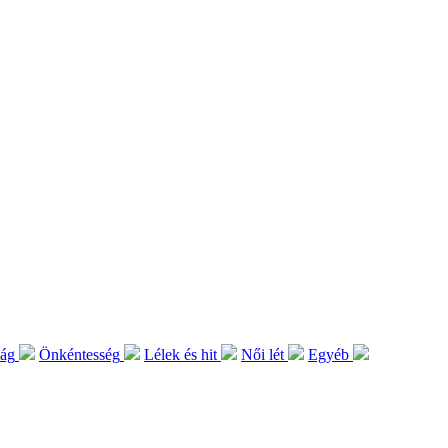
lág
Önkéntesség
Lélek és hit
Női lét
Egyéb