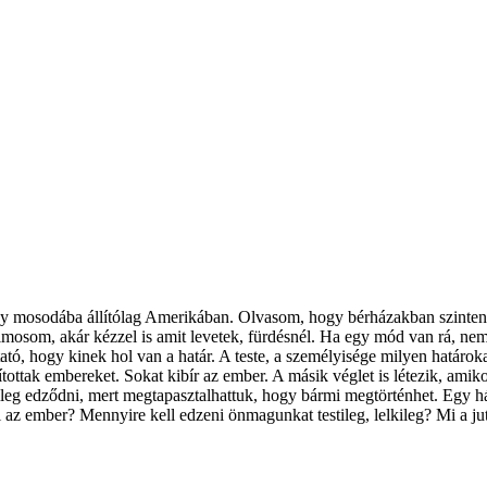
 egy mosodába állítólag Amerikában. Olvasom, hogy bérházakban szinte
 kimosom, akár kézzel is amit levetek, fürdésnél. Ha egy mód van rá,
ó, hogy kinek hol van a határ. A teste, a személyisége milyen határok
tottak embereket. Sokat kibír az ember. A másik véglet is létezik, ami
ileg edződni, mert megtapasztalhattuk, hogy bármi megtörténhet. Egy há
 az ember? Mennyire kell edzeni önmagunkat testileg, lelkileg? Mi a ju