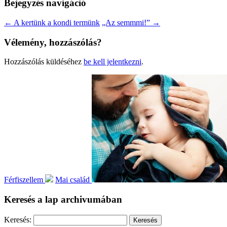
Bejegyzés navigáció
←
A kertünk a kondi termünk
„Az semmmi!”
→
Vélemény, hozzászólás?
Hozzászólás küldéséhez
be kell jelentkezni
.
Férfiszellem
Mai család
Keresés a lap archivumában
Keresés: