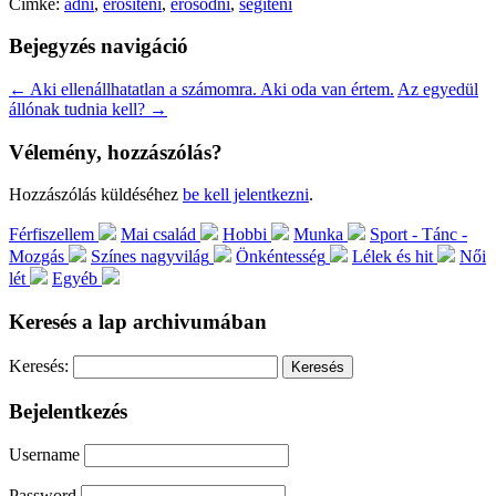
Címke:
adni
,
erősíteni
,
erősödni
,
segíteni
Bejegyzés navigáció
←
Aki ellenállhatatlan a számomra. Aki oda van értem.
Az egyedül
állónak tudnia kell?
→
Vélemény, hozzászólás?
Hozzászólás küldéséhez
be kell jelentkezni
.
Férfiszellem
Mai család
Hobbi
Munka
Sport - Tánc -
Mozgás
Színes nagyvilág
Önkéntesség
Lélek és hit
Női
lét
Egyéb
Keresés a lap archivumában
Keresés:
Bejelentkezés
Username
Password