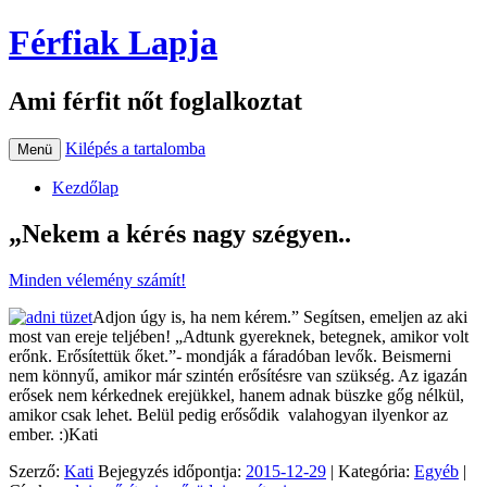
Férfiak Lapja
Ami férfit nőt foglalkoztat
Kilépés a tartalomba
Menü
Kezdőlap
„Nekem a kérés nagy szégyen..
Minden vélemény számít!
Adjon úgy is, ha nem kérem.” Segítsen, emeljen az aki
most van ereje teljében! „Adtunk gyereknek, betegnek, amikor volt
erőnk. Erősítettük őket.”- mondják a fáradóban levők. Beismerni
nem könnyű, amikor már szintén erősítésre van szükség. Az igazán
erősek nem kérkednek erejükkel, hanem adnak büszke gőg nélkül,
amikor csak lehet. Belül pedig erősődik valahogyan ilyenkor az
ember. :)Kati
Szerző:
Kati
Bejegyzés időpontja:
2015-12-29
| Kategória:
Egyéb
|