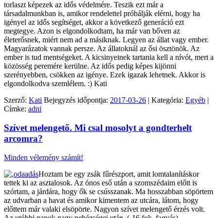
torlaszt képezek az idős védelmére. Teszik ezt már a
társadalmunkban is, amikor rendelettel próbálják elérni, hogy ha
igényel az idős segítséget, akkor a következő generáció ezt
megtegye. Azon is elgondolkodtam, ha már van bőven az
életerősnek, miért nem ad a másiknak. Legyen az állat vagy ember.
Magyarázatok vannak persze. Az állatoknál az ősi ösztönök. Az
ember is tud mentségeket. A kicsinyeinek tartania kell a nívót, mert a
közösség peremére kerülne. Az idős pedig képes kijönni
szerényebben, csökken az igénye. Ezek igazak lehetnek. Akkor is
elgondolkodva szemlélem. :) Kati
Szerző:
Kati
Bejegyzés időpontja:
2017-03-26
| Kategória:
Egyéb
|
Címke:
adni
Szívet melengető. Mi csal mosolyt a gondterhelt
arcomra?
Minden vélemény számít!
Hoztam be egy zsák fűrészport, amit lomtalanításkor
tettek ki az asztalosok. Az ónos eső után a szomszédaim előtt is
szórtam, a járdára, hogy ők se csússzanak. Ma hosszabban söpörtem
az udvarban a havat és amikor kimentem az utcára, látom, hogy
előttem már valaki elsöpörte. Nagyon szívet melengető érzés volt.
Az utóbbi napok nagy nehézségei után. (-16 fok, fagyás)