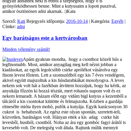
hogyan adhatnék neki is ebből a szépségből, hogy ő is
gyönyörködhessen benne. Mint a kutyusaim a lopott puszival,
amikor ösztönösen adni akarnak. :)Kata
Szerző:
Kati
Bejegyzés időpontja:
2016-10-14
| Kategória:
Egyéb
|
Címke:
adni
Egy barátságos este a kertvárosban
Minden vélemény számít!
Apám gyakran mondta, hogy a csonthoz közeli hús a
legfinomabb. Most, amikor anyagilag meg kell nézni jobban a
kiadásokat, az egyik legolcsóbb csirke aprólékot vásárolva egy
finom levest főztem. Lett a szomszédból egy kis 7 éves vendégem,
akivel együtt majszoltuk a kis húsdarabkákat mosolyogva. A leves
nekem sok volt hát a fazékban átvittem hozzájuk, hogy ha kérik, az
anyukája főzzön ki hozzá tésztát, mert rohanós napom volt és ez
nekem lemaradt. A házam előtt egy vidám bigl kutyus a kezemből a
tálcáról a kis csontokat kiütötte és felmajszolta. Közben a gazdája
elmesélte mióta ilyen mohó, pufók a kutyája. Egyik karácsonyon 30
cukrot is behabzsolt. Az egész este olyan spontán, szeretett-teli,
közvetlen, barátságos volt. Hányan ettek a kis adag csirke hát
levesből, husiból, csontból. Noha az ára egy gombóc fagyi árától is
kevesebb volt. De melegség volt általa. Rajtunk múlik mennyit