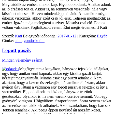
Meghatódik az ember, amikor kap. Elgondolkodunk. Amikor adunk
az jó érzéssel tölt el. Akkor is, ha semmilyen viszonzás, hála vagy
köszönet nincsen. Hiszen mindenképp adnánk. Ám amikor mégis
érkezik viszonzás, akkor azért csak jól esik. Teljesen meghatódik az
ember. Igazán tudja melegíteni a szívet. Mosolyt csal elő. Fontos
voltam valakinek.Foglalkozott velem. Élni mégis érdemes. :) Kati
Szerző:
Kati
Bejegyzés időpontja:
2017-01-12
| Kategória:
Egyéb
|
Címke:
adni
,
gondoskodni
Lopott puszik
Minden vélemény számít!
Megfigyeltem a kutyákon, hányszor fejezik ki hálájukat,
úgy, hogy amikor enni kapnak, akkor egy kicsit a gazdi karját,
kézfejét megnyalintják. Mintha csak egy puszit adnának. Nem
akartam, hogy a kezem összekenjék, hát amikor elhúztam, akkor
nyáron úgy láttam a vádlimon egy lopott puszival fejezték ki így a
szeretetüket. Elgondolkodtam közben, hányszor teszünk
gesztusokat, olyankor is, ha nem várunk cserébe semmit. Volt egy
gyönyörű virágom. Hölgyliliom. Szaporítottam. Sorra vettem azokat
az ismerőseimet, akiknek adhatnék. Azon szurkoltam, hogy bárcsak
többen lennének. Aki pedig éppen kevésbé áll hozzám közel,