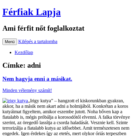
Férfiak Lapja
Ami férfit nőt foglalkoztat
Kilépés a tartalomba
Menü
Kezdőlap
Címke:
adni
Nem hagyja enni a másikat.
Minden vélemény számít!
„Irigy kutya” – hangzott el kiskorunkban gyakran,
akkor, ha a másik nem akart adni a holmijából. Konkrétan a koros
kutyáimat figyeltem, amikor eszembe jutott. Noha bőven kap a
fiatalabb is, mégis próbálja a korosodótól elvenni. A falka törvénye
szerint, az öregedő lassítja a csorda haladását. Vesznie kell. Szinte
terrorizálja a fiatalabb kutya az idősebbet. Amit természetesen nem
engedek. Igen érdekes így az etetés, mert olykor óriás terpeszben