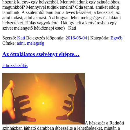
hozunk ki egy- egy helyzetből. Mennyit adunk egy szituációhoz
magunkból? Mennyivel tudjuk emelni? Oda tenni, amiket eddig
tanultunk. A szüleimtől tanultam a leves készítést, a beosztást, az
adni tudást, adni akarást. Azt hogyan lehet melegségessé alaktani
helyzeteket. Hálás vagyok érte. Hát így telt a kertvárosban egy
szívet melengető hétköznapi este:) Kati
Szerző:
Kati
Bejegyzés időpontja:
2016-05-04
| Kategória:
Egyéb
|
Címke:
adni
,
melegség
Az öttalálatos szelvényt eltépte…
2 hozzászólás
A házaspár a Radnóti
színházban látható darabban átbeszélte a lehetőségeket, miután a