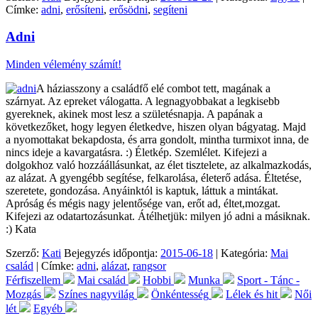
Címke:
adni
,
erősíteni
,
erősödni
,
segíteni
Adni
Minden vélemény számít!
A háziasszony a családfő elé combot tett, magának a
szárnyat. Az epreket válogatta. A legnagyobbakat a legkisebb
gyereknek, akinek most lesz a születésnapja. A papának a
következőket, hogy legyen életkedve, hiszen olyan bágyatag. Majd
a nyomottakat bekapdosta, és arra gondolt, mintha turmixot inna, de
nincs ideje a kavargatásra. :) Életkép. Szemlélet. Kifejezi a
dolgokhoz való hozzáállásunkat, az élet tisztelete, az alkalmazkodás,
az alázat. A gyengébb segítése, felkarolása, életerő adása. Éltetése,
szeretete, gondozása. Anyáinktól is kaptuk, láttuk a mintákat.
Apróság és mégis nagy jelentősége van, erőt ad, éltet,mozgat.
Kifejezi az odatartozásunkat. Átélhetjük: milyen jó adni a másiknak.
:) Kata
Szerző:
Kati
Bejegyzés időpontja:
2015-06-18
| Kategória:
Mai
család
| Címke:
adni
,
alázat
,
rangsor
Férfiszellem
Mai család
Hobbi
Munka
Sport - Tánc -
Mozgás
Színes nagyvilág
Önkéntesség
Lélek és hit
Női
lét
Egyéb