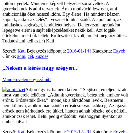
lottón nyertek. Minden elképzelt helyzetet sorra vettek. A
gyerekeiknek is adni terveztek. Ám a motiváció lesz oda, ami
ambicionálja őket hosszú időre. Egy életre. Ha mindent készen
kapnak, akkor az „élés”-t veszi el tőlük a szülő. Alapot adni, az
induláshoz segítséget, lendületet helyes. De tervezni, apránként
lépegetve elérni a saját elképzeléseiket nekik kell. Azt fogják
értékelni amiért ők tettek. Erőfeszítésük volt, amiért megkűzdöttek.
Tudatosítani kell ezt. :) Kati
Szerző:
Kati
Bejegyzés időpontja:
2016-01-14
| Kategória:
Egyéb
|
Címke:
adni
,
cél
,
küzdés
„Nekem a kérés nagy szégyen..
Minden vélemény számít!
Adjon úgy is, ha nem kérem.” Segítsen, emeljen az aki
most van ereje teljében! „Adtunk gyereknek, betegnek, amikor volt
erőnk. Erősítettük őket.”- mondják a fáradóban levők. Beismerni
nem könnyű, amikor már szintén erősítésre van szükség. Az igazán
erősek nem kérkednek erejükkel, hanem adnak büszke gőg nélkül,
amikor csak lehet. Belül pedig erősődik valahogyan ilyenkor az
ember. :)Kati
Szerző:
Kati
Bejegyzés időpontja:
2015-12-29
| Kategória:
Egyéb
|