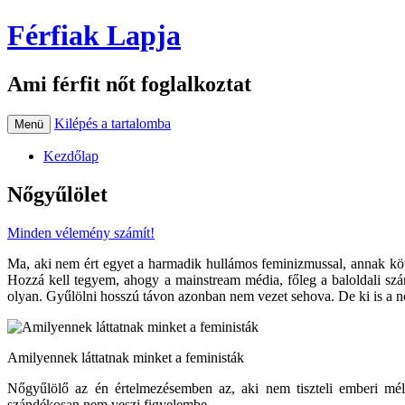
Férfiak Lapja
Ami férfit nőt foglalkoztat
Kilépés a tartalomba
Menü
Kezdőlap
Nőgyűlölet
Minden vélemény számít!
Ma, aki nem ért egyet a harmadik hullámos feminizmussal, annak köv
Hozzá kell tegyem, ahogy a mainstream média, főleg a baloldali szá
olyan. Gyűlölni hosszú távon azonban nem vezet sehova. De ki is a 
Amilyennek láttatnak minket a feministák
Nőgyűlölő az én értelmezésemben az, aki nem tiszteli emberi mélt
szándékosan nem veszi figyelembe.