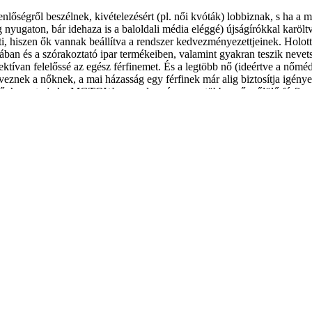
őségről beszélnek, kivételezésért (pl. női kvóták) lobbiznak, s ha a m
g nyugaton, bár idehaza is a baloldali média eléggé) újságírókkal karölt
lenti, hiszen ők vannak beállítva a rendszer kedvezményezettjeinek. Holot
ában és a szórakoztató ipar termékeiben, valamint gyakran teszik nevets
lektívan felelőssé az egész férfinemet. És a legtöbb nő (ideértve a nőméd
nek a nőknek, a mai házasság egy férfinek már alig biztosítja igényei b
epő, hogy terjed a MGTOW mozgalom és egyre több a nőgyűlölő férfi.
akik fölényük érzésének és annak a „jognak” az alátámasztása miat
bb férfiréteg a médiában túl van reprezentálva, e helyütt többet foglalk
gyűlöletnek, és csakis rövid távon, haszna van: mikor a faképnél hagyott
gyűlöletbe és megvetésbe fordulnak át. Az újraéledő önérzet első lépés
ár hálát is tud érezni az érintett, akkor mondható el, hogy levonta a
 Ha másért nem, a harmadik hullámos feminizmus férfigyűlöletéért hál
, érzés, gondolat, elképzelés és vágy a felszínre kerülhet, és a férfi
us, bár végül is nem a te érdemed.
tet, ami – láttam sajnos – milyen destruktív és félelmetes módon tud 
elenti. A fenti okok mögötti női mentalitást megérteni, társadalmi fo
ra is rá kell jönnünk: az egyes, illetve a közös férfi igények, szükségl
, mert a világ csak idő kérdése és ledarálja a férfiakat, és mint szüksé