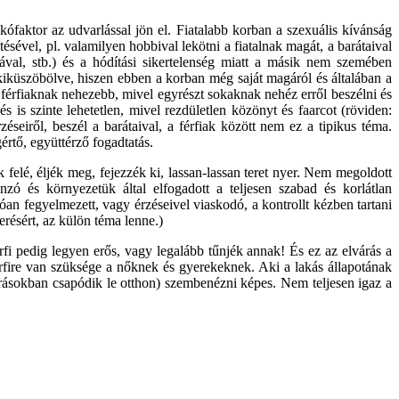
kófaktor az udvarlással jön el. Fiatalabb korban a szexuális kívánság
ésével, pl. valamilyen hobbival lekötni a fiatalnak magát, a barátaival
ával, stb.) és a hódítási sikertelenség miatt a másik nem szemében
 kiküszöbölve, hiszen ebben a korban még saját magáról és általában a
 férfiaknak nehezebb, mivel egyrészt sokaknak nehéz erről beszélni és
is szinte lehetetlen, mivel rezdületlen közönyt és faarcot (röviden:
eiről, beszél a barátaival, a férfiak között nem ez a tipikus téma.
értő, együttérző fogadtatás.
 felé, éljék meg, fejezzék ki, lassan-lassan teret nyer. Nem megoldott
zó és környezetük által elfogadott a teljesen szabad és korlátlan
an fegyelmezett, vagy érzéseivel viaskodó, a kontrollt kézben tartani
résért, az külön téma lenne.)
férfi pedig legyen erős, vagy legalább tűnjék annak! És ez az elvárás a
férfire van szüksége a nőknek és gyerekeknek. Aki a lakás állapotának
 sírásokban csapódik le otthon) szembenézni képes. Nem teljesen igaz a