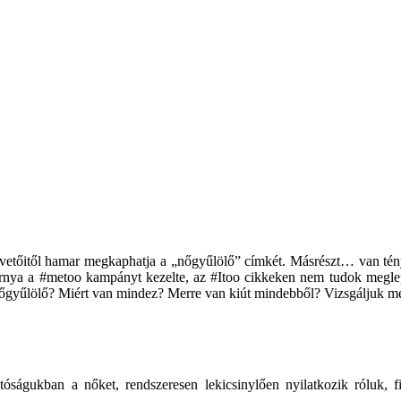
etőitől hamar megkaphatja a „nőgyűlölő” címkét. Másrészt… van tényleg
rnya a #metoo kampányt kezelte, az #Itoo cikkeken nem tudok meglepő
nőgyűlölő? Miért van mindez? Merre van kiút mindebből? Vizsgáljuk m
óságukban a nőket, rendszeresen lekicsinylően nyilatkozik róluk, fi