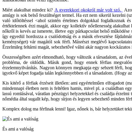
Miért alakulhat mindez ki?
A gyerekkori okokról már volt szó.
Azon
amúgy is sok belső feszültséget termel. Ha ezt nem sikerül kezelni (sz
való időtöltéssel <ahol szintén értelmes dolgokkal foglalkoznak é
értéktelennek érzi magát, akkor egy kollektív nőellenesség alakulhat
nőkről is kevés az ismerete, illetve egy párkapcsolat belső működése
így egyedül hordozza a csalódottság és a másik elvesztése fájdalmán
keménységet) vár magától sok férfi. Másrészt meglévő kapcsolataira
Érzelmileg feltárni magát, sebezhetővé válni akár nagyon kockázatos is
Összességében azért elmondható, hogy változik a társadalom, az évek, 
probléma, de oldódik. Másik gond, hogy ennek férfias megvalósulá
érzelemnyilvánítás. Nagyon könnyen megkapja egy sebzett férfi, hogy 
igyekvő képet fogadja talán legkönnyebben el a társadalom. (Hogy aztá
Kis kitérő a férfiak érzéseit illetően: ami egyértelműen elfogadott (m
mindennapi életben nem is feltétlen hamis, mivel pl. a családban egy
lassú romlásával, váratlan pénzügyi helyzetekkel és családja érzelmi 
nőmédia által sugallt kép, hogy sírjon és legyen sebezhető minden férf
Komplex dolog ma férfinak lenni! Igaz, nőnek is, bár helyzetüket tek
És ami a valóság