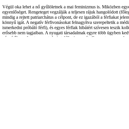
Végül oka lehet a nő gyűlöletnek a mai feminizmus is. Miközben egyenl
egyenlőséget. Rengeteget vegzálják a teljesen rájuk hangolódott (főle
mindig a rejtett patriarchátus a célpont, de ez igazából a férfiakat je
könnyű igát. A negatív férfivonásokat felnagyítva szerepeltetik a médi
ismerkedni próbáló férfi), és egyes férfiak hibáiért szívesen teszik kol
erősebb nem tagjaiban. A nyugati társadalmak egyre több ügyben kedvez
pénzétől megfosztva az utcán is találhatja magát. Cseppet sem megl
Legvégül pedig vannak, nagyon csekély számban, azok a férfiak, 
dominanciájukat akarják rájuk önkényesen kiterjeszteni. Ez a legszűke
a férfiak többsége) tetteikkel nem ért egyet, sőt elítéli azokat.
Jó ez a nőgyűlölet valamire? Én egyetlen egy esetet ismerek, amikor a 
érzései a szabadság korai szakaszában a vágyódásból és vonzalomból 
valódi elengedéssé transzformálni mindezt. Amikor a történtekért m
véleményem szerint társadalmi méretekben is hasonlóképen működik.
férfitársadalmat, ezáltal pedig sok eddig mellőzött tény, információ
megvan a létjogosultsága. A létrejött összetartást köszönjük, feminizm
Mit lehet mindezzel kezdeni? Lehet őrizgetni és táplálni a nőgyűlöle
sötét állapothoz vezet. Az igazi út a megbocsátás és az elengedés.
Ez a megbocsátás azonban nem engedékenységet, az érdekek feladását j
első lépés. Persze nagyon valószínű egy red pill (kijózanító) igazság
eltekintve), mint a férfiakat. Vagyis véget kell vetni a passzivitásnak