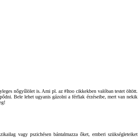
es nőgyűlölet is. Ami pl. az #Itoo cikkekben valóban testet öltött.
dni. Bele lehet ugyanis gázolni a férfiak érzéseibe, mert van nekik
eg!
zikailag vagy pszichésen bántalmazza őket, emberi szükségleteiket