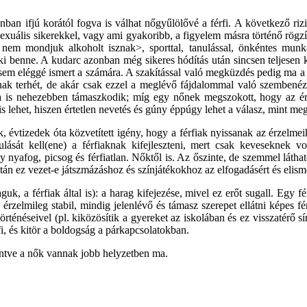
ban ifjú korától fogva is válhat nőgyűlölővé a férfi. A következő rizi
exuális sikerekkel, vagy ami gyakoribb, a figyelem másra történő rögzít
s nem mondjuk alkoholt isznak>, sporttal, tanulással, önkéntes munk
 ki benne. A kudarc azonban még sikeres hódítás után sincsen teljesen
 sem eléggé ismert a számára. A szakítással való megküzdés pedig ma a
ak terhét, de akár csak ezzel a meglévő fájdalommal való szembenézés 
 is nehezebben támaszkodik; míg egy nőnek megszokott, hogy az érzés
 lehet, hiszen értetlen nevetés és gúny éppúgy lehet a válasz, mint meg
évtizedek óta közvetített igény, hogy a férfiak nyissanak az érzelmeik
sát kell(ene) a férfiaknak kifejleszteni, mert csak keveseknek von
nyafog, picsog és férfiatlan. Nőktől is. Az őszinte, de szemmel látható
n ez vezet-e játszmázáshoz és színjátékokhoz az elfogadásért és elisme
aguk, a férfiak által is): a harag kifejezése, mivel ez erőt sugall. Egy 
 érzelmileg stabil, mindig jelenlévő és támasz szerepet ellátni képes 
történéseivel (pl. kiközösítik a gyereket az iskolában és ez visszatérő
i, és kitör a boldogság a párkapcsolatokban.
intve a nők vannak jobb helyzetben ma.