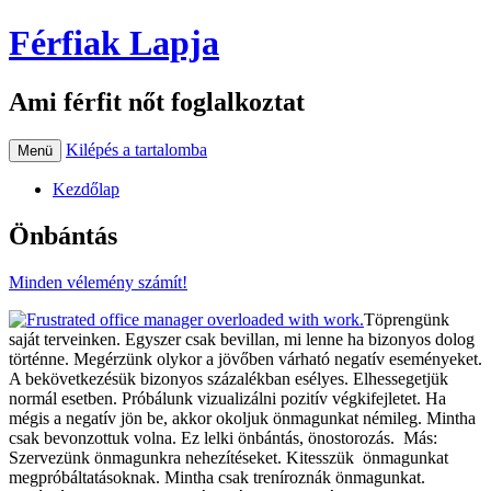
Férfiak Lapja
Ami férfit nőt foglalkoztat
Kilépés a tartalomba
Menü
Kezdőlap
Önbántás
Minden vélemény számít!
Töprengünk
saját terveinken. Egyszer csak bevillan, mi lenne ha bizonyos dolog
történne. Megérzünk olykor a jövőben várható negatív eseményeket.
A bekövetkezésük bizonyos százalékban esélyes. Elhessegetjük
normál esetben. Próbálunk vizualizálni pozitív végkifejletet. Ha
mégis a negatív jön be, akkor okoljuk önmagunkat némileg. Mintha
csak bevonzottuk volna. Ez lelki önbántás, önostorozás. Más:
Szervezünk önmagunkra nehezítéseket. Kitesszük önmagunkat
megpróbáltatásoknak. Mintha csak treníroznák önmagunkat.