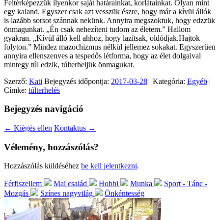
Feltérképezzük ilyenkor saját határainkat, korlátainkat. Olyan mint
egy kaland. Egyszer csak azt vesszük észre, hogy már a kívül állók
is lazább sorsot szánnak nekünk. Annyira megszoktuk, hogy edzzük
önmagunkat. „Én csak nehezíteni tudom az életem.” Hallom
gyakran. „Kívül álló kell ahhoz, hogy lazítsak, oldódjak.Hajtok
folyton.” Mindez mazochizmus nélkül jellemez sokakat. Egyszerűen
annyira ellenszenves a tespedős létforma, hogy az élet dolgaival
mintegy túl edzik, túlterheljük önmagukat.
Szerző:
Kati
Bejegyzés időpontja:
2017-03-28
| Kategória:
Egyéb
|
Címke:
túlterhelés
Bejegyzés navigáció
←
Kiégés ellen
Kontaktus
→
Vélemény, hozzászólás?
Hozzászólás küldéséhez
be kell jelentkezni
.
Férfiszellem
Mai család
Hobbi
Munka
Sport - Tánc -
Mozgás
Színes nagyvilág
Önkéntesség