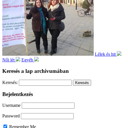
Lélek és hit
Női lét
Egyéb
Keresés a lap archivumában
Keresés:
Bejelentkezés
Username
Password
Remember Me