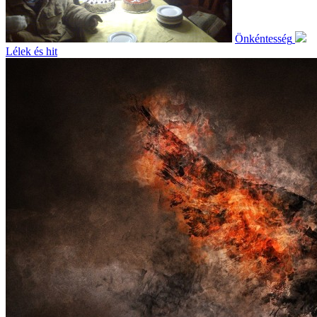
Önkéntesség
Lélek és hit