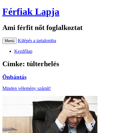
Férfiak Lapja
Ami férfit nőt foglalkoztat
Kilépés a tartalomba
Menü
Kezdőlap
Címke:
túlterhelés
Önbántás
Minden vélemény számít!