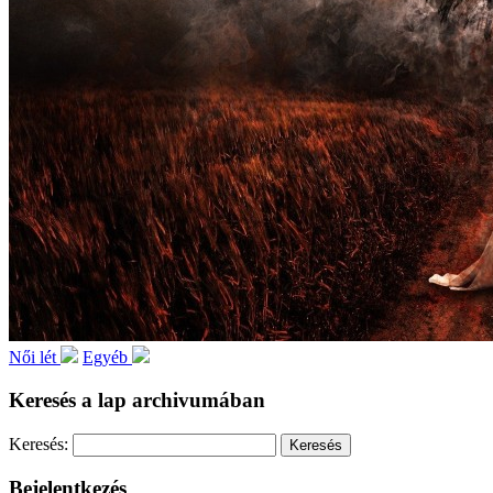
Női lét
Egyéb
Keresés a lap archivumában
Keresés:
Bejelentkezés