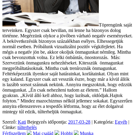
Töprengünk saját
terveinken. Egyszer csak bevillan, mi lenne ha bizonyos dolog
történne. Megérzünk olykor a jövőben várható negatív eseményeket.
A bekövetkezésük bizonyos százalékban esélyes. Elhessegetjük
normál esetben. Próbálunk vizualizálni pozitív végkifejletet. Ha
mégis a negatív jön be, akkor okoljuk önmagunkat némileg. Mintha
csak bevonzottuk volna. Ez lelki önbántás, önostorozás. Más:
Szervezünk önmagunkra nehezítéseket. Kitesszük önmagunkat
megpróbáltatásoknak. Mintha csak treníroznák önmagunkat.
Feltérképezzük ilyenkor saját határainkat, korlátainkat. Olyan mint
egy kaland. Egyszer csak azt vesszük észre, hogy már a kívül állók
is lazább sorsot szánnak nekünk. Annyira megszoktuk, hogy edzzük
önmagunkat. „Én csak nehezíteni tudom az életem.” Hallom
gyakran. „Kívül álló kell ahhoz, hogy lazítsak, oldódjak.Hajtok
folyton.” Mindez mazochizmus nélkül jellemez sokakat. Egyszerűen
annyira ellenszenves a tespedős létforma, hogy az élet dolgaival
mintegy túl edzik, túlterheljük önmagukat.
Szerző:
Kati
Bejegyzés időpontja:
2017-03-28
| Kategória:
Egyéb
|
Címke:
túlterhelés
Férfiszellem
Mai család
Hobbi
Munka