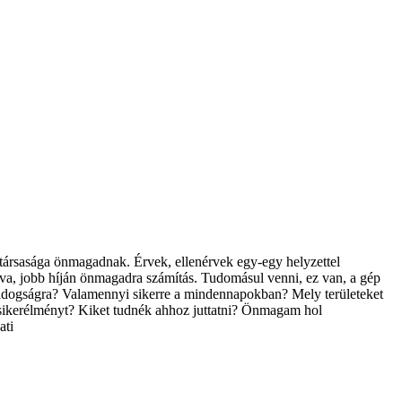
 társasága önmagadnak. Érvek, ellenérvek egy-egy helyzettel
va, jobb híján önmagadra számítás. Tudomásul venni, ez van, a gép
ldogságra? Valamennyi sikerre a mindennapokban? Mely területeket
sikerélményt? Kiket tudnék ahhoz juttatni? Önmagam hol
ati