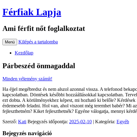
Férfiak Lapja
Ami férfit nőt foglalkoztat
Kilépés a tartalomba
Menü
Kezdőlap
Párbeszéd önmagaddal
Minden vélemény számít!
Ha éjjel megébredsz és nem alszol azonnal vissza. A telefonod bekap
kapcsolatban. Döntések későbbi hozzáállásokkal kapcsolatban. Tervek
ezt dobta. A körülményekhez képest, mi hozható ki belőle? Kérdése
érdemesebb feladni. Hol van, ahol viszont még teremhet babér? Mi 
fejleszthetném? Kiket fejleszthetnék? Egyéne válogatja, mennyi kérdé
Szerző:
Kati
Bejegyzés időpontja:
2025-02-10
| Kategória:
Egyéb
Bejegyzés navigáció