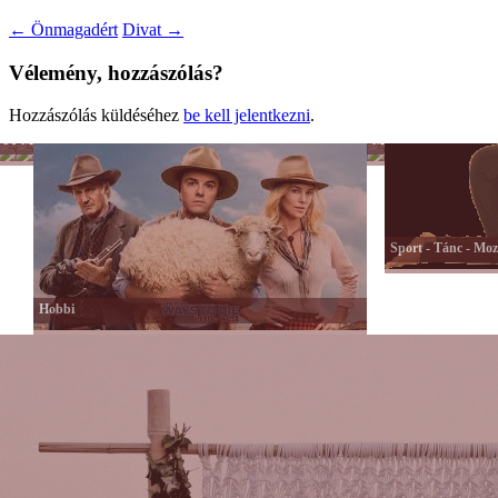
←
Önmagadért
Divat
→
Vélemény, hozzászólás?
Hozzászólás küldéséhez
be kell jelentkezni
.
Férfiszellem
Mai
Munka
család
Sport - Tánc - Mo
Hobbi