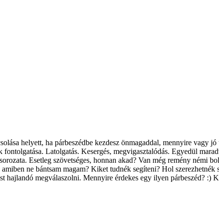
csolása helyett, ha párbeszédbe kezdesz önmagaddal, mennyire vagy jó
 fontolgatása. Latolgatás. Kesergés, megvigasztalódás. Egyedül marad
k sorozata. Esetleg szövetséges, honnan akad? Van még remény némi bo
az amiben ne bántsam magam? Kiket tudnék segíteni? Hol szerezhetnék 
st hajlandó megválaszolni. Mennyire érdekes egy ilyen párbeszéd? :) K