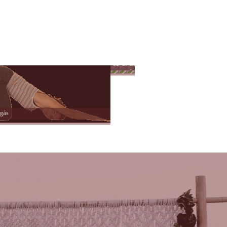
Színes
Önkéntesség
Lélek
nagyvilág
és
hit
zgás