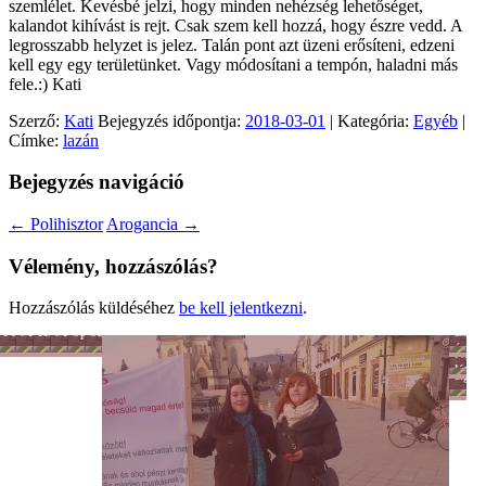
szemlélet. Kevésbé jelzi, hogy minden nehézség lehetőséget,
kalandot kihívást is rejt. Csak szem kell hozzá, hogy észre vedd. A
legrosszabb helyzet is jelez. Talán pont azt üzeni erősíteni, edzeni
kell egy egy területünket. Vagy módosítani a tempón, haladni más
fele.:) Kati
Szerző:
Kati
Bejegyzés időpontja:
2018-03-01
| Kategória:
Egyéb
|
Címke:
lazán
Bejegyzés navigáció
←
Polihisztor
Arogancia
→
Vélemény, hozzászólás?
Hozzászólás küldéséhez
be kell jelentkezni
.
Férfiszellem
Mai
Hobbi
Munka
Sport
Színes
Lélek
család
-
nagyvilág
és
Női
Tánc
hit
lét
Egyé
-
Mozgás