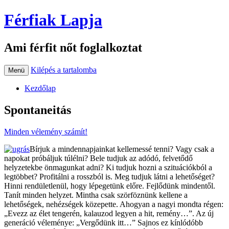
Férfiak Lapja
Ami férfit nőt foglalkoztat
Kilépés a tartalomba
Menü
Kezdőlap
Spontaneitás
Minden vélemény számít!
Bírjuk a mindennapjainkat kellemessé tenni? Vagy csak a
napokat próbáljuk túlélni? Bele tudjuk az adódó, felvetődő
helyzetekbe önmagunkat adni? Ki tudjuk hozni a szituációkból a
legtöbbet? Profitálni a rosszból is. Meg tudjuk látni a lehetőséget?
Hinni rendületlenül, hogy lépegetünk előre. Fejlődünk mindentől.
Tanít minden helyzet. Mintha csak szörföznünk kellene a
lehetőségek, nehézségek közepette. Ahogyan a nagyi mondta régen:
„Evezz az élet tengerén, kalauzod legyen a hit, remény…”. Az új
generáció véleménye: „Vergődünk itt…” Sajnos ez kínlódóbb