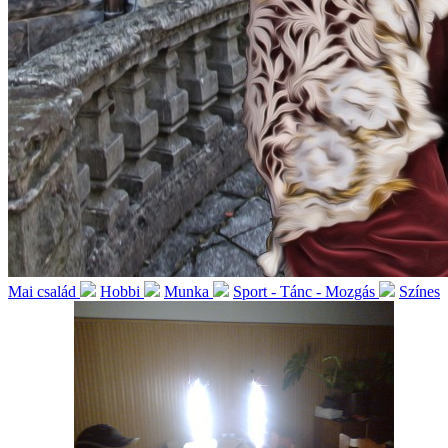
Mai család
Hobbi
Munka
Sport - Tánc - Mozgás
Színes