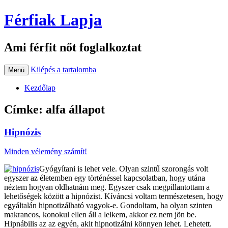
Férfiak Lapja
Ami férfit nőt foglalkoztat
Kilépés a tartalomba
Menü
Kezdőlap
Címke:
alfa állapot
Hipnózis
Minden vélemény számít!
Gyógyítani is lehet vele. Olyan szintű szorongás volt
egyszer az életemben egy történéssel kapcsolatban, hogy utána
néztem hogyan oldhatnám meg. Egyszer csak megpillantottam a
lehetőségek között a hipnózist. Kíváncsi voltam természetesen, hogy
egyáltalán hipnotizálható vagyok-e. Gondoltam, ha olyan szinten
makrancos, konokul ellen áll a lelkem, akkor ez nem jön be.
Hipnábilis az az egyén, akit hipnotizálni könnyen lehet. Lehetett.