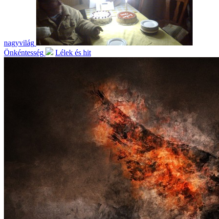
nagyvilág
Önkéntesség
Lélek és hit