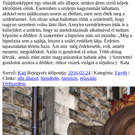
Tulajdonképpen egy relaxált alfa állapot, amikor álom szerű képek
idéződnek elénk. Esetemben a szüleim nagymamáit láthattam,
akikkel nem találkoztam sosem az életben, mert nem élték meg a
születésemet. Ám olyan sokat hallottam róluk a szüleimtől, hogy
nagyon szerettem volna látni őket. Annyira szemléletesen írták le a
külsejüket a szüleim, hogy az anekdotázásaik alkalmával el tudtam
képzelni a dédiket. A szakember a hipnózis után azt mondta: „Még a
hipnózisa sem a sajátja, hiszen a szülei emlékeit látja. Érdekes
tapasztalattal tértem haza. Ám ami még érdekesebb, volt, amiért
mentem, megoldódott. Azóta is gondolok rá sokat. Több dolog
létezik, annál, mint amire magyarázatokat tudunk adni. :) Szeretettel
gondolok azokra a dédikre, mikor viszek virágot a sírjaikra:) Kata
Szerző:
Kati
Bejegyzés időpontja:
2016-02-24
| Kategória:
Egyéb
|
Címke:
alfa állapot
,
hipnábilis
,
hipnózis
,
relaxálás
Férfiszellem