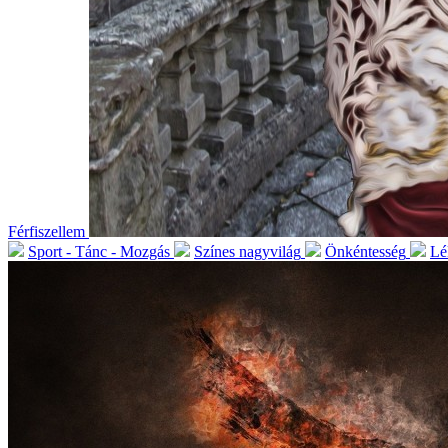
Férfiszellem
Sport - Tánc - Mozgás
Színes nagyvilág
Önkéntesség
Lé