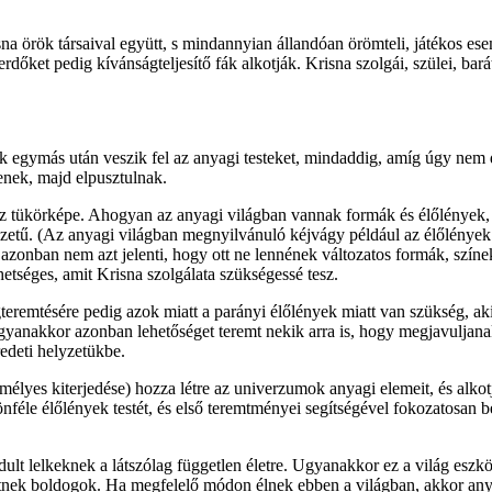
na örök társaival együtt, s mindannyian állandóan örömteli, játékos e
dőket pedig kívánságteljesítő fák alkotják. Krisna szolgái, szülei, bar
nyek egymás után veszik fel az anyagi testeket, mindaddig, amíg úgy nem
nek, majd elpusztulnak.
 torz tükörképe. Ahogyan az anyagi világban vannak formák és élőlények
szetű. (Az anyagi világban megnyilvánuló kéjvágy például az élőlények I
 azonban nem azt jelenti, hogy ott ne lennének változatos formák, színe
tséges, amit Krisna szolgálata szükségessé tesz.
gteremtésére pedig azok miatt a parányi élőlények miatt van szükség, aki
ugyanakkor azonban lehetőséget teremt nekik arra is, hogy megjavuljanak
redeti helyzetükbe.
személyes kiterjedése) hozza létre az univerzumok anyagi elemeit, és a
ülönféle élőlények testét, és első teremtményei segítségével fokozatosa
ordult lelkeknek a látszólag független életre. Ugyanakkor ez a világ eszk
hetnek boldogok. Ha megfelelő módon élnek ebben a világban, akkor any