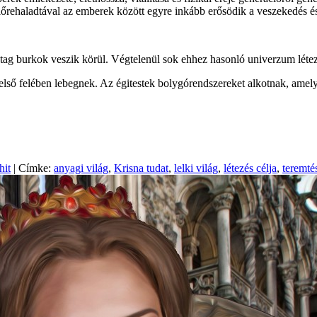
lőrehaladtával az emberek között egyre inkább erősödik a veszekedés é
g burkok veszik körül. Végtelenül sok ehhez hasonló univerzum létezik
felső felében lebegnek. Az égitestek bolygórendszereket alkotnak, ame
hit
| Címke:
anyagi világ
,
Krisna tudat
,
lelki világ
,
létezés célja
,
teremté