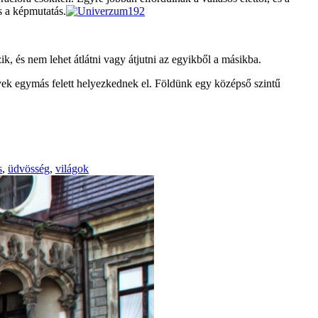
s a képmutatás.
, és nem lehet átlátni vagy átjutni az egyikből a másikba.
lyek egymás felett helyezkednek el. Földünk egy középső szintű
s
,
üdvösség
,
világok