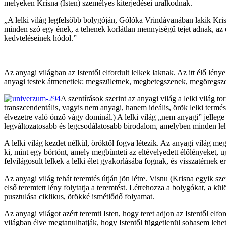
melyeken Krisna (Isten) személyes kiterjedései uralkodnak.
„A lelki világ legfelsőbb bolygóján, Gólóka Vrindávanában lakik Kris
minden szó egy ének, a tehenek korlátlan mennyiségű tejet adnak, az er
kedvteléseinek hódol.”
Az anyagi világban az Istentől elfordult lelkek laknak. Az itt élő lé
anyagi testek átmenetiek: megszületnek, megbetegszenek, megöregsze
A szentírások szerint az anyagi világ a lelki világ
transzcendentális, vagyis nem anyagi, hanem ideális, örök lelki termé
élvezetre való önző vágy dominál.) A lelki világ „nem anyagi” jellege
legváltozatosabb és legcsodálatosabb birodalom, amelyben minden lehe
A lelki világ kezdet nélkül, öröktől fogva létezik. Az anyagi világ me
ki, mint egy börtönt, amely megbünteti az eltévelyedett élőlényeket, 
felvilágosult lelkek a lelki élet gyakorlásába fognak, és visszatérnek e
Az anyagi világ tehát teremtés útján jön létre. Visnu (Krisna egyik 
első teremtett lény folytatja a teremtést. Létrehozza a bolygókat, a k
pusztulása ciklikus, örökké ismétlődő folyamat.
Az anyagi világot azért teremti Isten, hogy teret adjon az Istentől elf
világban élve megtanulhatják, hogy Istentől függetlenül sohasem le