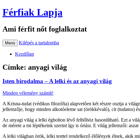
Férfiak Lapja
Ami férfit nőt foglalkoztat
Kilépés a tartalomba
Menü
Kezdőlap
Címke:
anyagi világ
Isten birodalma – A lelki és az anyagi világ
Minden vélemény számít!
A Krisna-tudat (védikus filozófia) alapvetően két részre osztja a világ
jellemzője, hogy minden alkotóeleme sat (örökkévaló), cit (tudatos) és
Az anyagi világ a lelki égbolton lévő felhőhöz hasonlítható. Ezt a v
de mérete a mi léptékeink szerint így is óriási. E világ jellemzői: asza
A lelki világban örök, lelki testtel rendelkező élőlények élnek, akik m