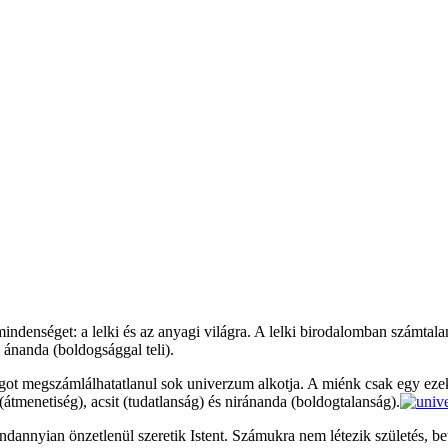
mindenséget: a lelki és az anyagi világra. A lelki birodalomban számtalan
 ánanda (boldogsággal teli).
ilágot megszámlálhatatlanul sok univerzum alkotja. A miénk csak egy ez
t (átmenetiség), acsit (tudatlanság) és niránanda (boldogtalanság).
indannyian önzetlenül szeretik Istent. Számukra nem létezik születés, bet