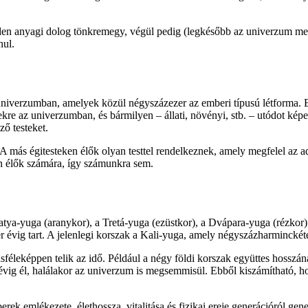
den anyagi dolog tönkremegy, végül pedig (legkésőbb az univerzum meg
nul.
 univerzumban, amelyek közül négyszázezer az emberi típusú létforma. B
kre az univerzumban, és bármilyen – állati, növényi, stb. – utódot kép
ő testeket.
 A más égitesteken élők olyan testtel rendelkeznek, amely megfelel az 
n élők számára, így számunkra sem.
tya-yuga (aranykor), a Tretá-yuga (ezüstkor), a Dvápara-yuga (rézkor
évig tart. A jelenlegi korszak a Kali-yuga, amely négyszázharminckéte
éleképpen telik az idő. Például a négy földi korszak együttes hosszán
z évig él, halálakor az univerzum is megsemmisül. Ebből kiszámítható, h
rek emlékezete, élethossza, vitalitása és fizikai ereje generációról gene