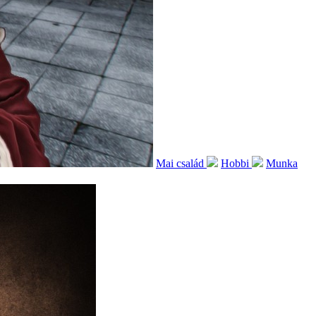
Mai család
Hobbi
Munka