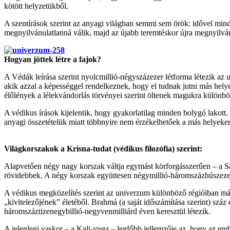
kötött helyzetükből.
A szentírások szerint az anyagi világban semmi sem örök: idővel min
megnyilvánulatlanná válik, majd az újabb teremtéskor újra megnyilvá
Hogyan jöttek létre a fajok?
A Védák leírása szerint nyolcmillió-négyszázezer létforma létezik az
akik azzal a képességgel rendelkeznek, hogy el tudnak jutni más helye
élőlények a lélekvándorlás törvényei szerint öltenek magukra különböz
A védikus írások kijelentik, hogy gyakorlatilag minden bolygó lakott.
anyagi összetételük miatt többnyire nem érzékelhetőek a más helyeke
Világkorszakok a Krisna-tudat (védikus filozófia) szerint:
Alapvetően négy nagy korszak váltja egymást körforgásszerűen – a Sa
rövidebbek. A négy korszak együttesen négymillió-háromszázhúszezer 
A védikus megközelítés szerint az univerzum különböző régióiban másf
„kivitelezőjének” életéből. Brahmá (a saját időszámítása szerint) szá
háromszáztizenegybillió-negyvenmilliárd éven keresztül létezik.
A jelenlegi vaskor – a Kali-yuga – legfőbb jellemzője az, hogy az embe