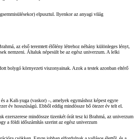
semmisülésekor) elpusztul. Ilyenkor az anyagi világ
rahmá, az első teremtett élőlény létrehoz néhány különleges lényt,
esek nemzeni. Általuk népesült be az egész univerzum. A lelki
adott bolygó környezeti viszonyainak. Azok a testek azonban eltérő
) és a Kali-yuga (vaskor) –, amelyek egymáshoz képest egyre
zer év hosszúságú. Ebből eddig mindössze bő ötezer év telt el.
ak ezerszerese mindössze tizenkét órát tesz ki Brahmá, az univerzum
ogy a földi időszámítás szerint az egész univerzum
rációra csökken. Egyre jobban elfordulnak a vallásos élettől, és a