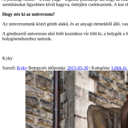
szentírásokat figyelmen kívül hagyva, önfejűen cselekszenek. A kor e
Hogy néz ki az univerzum?
Az univerzumunk közel gömb alakú, és az anyagi elemekből álló, vasta
A gömbszerű univerzum alsó felét kozmikus víz tölti ki, a bolygók a 
bolygórendszerhez tartozik.
Kyky
Szerző:
Kyky
Bejegyzés időpontja:
2015-05-30
| Kategória:
Lélek és 