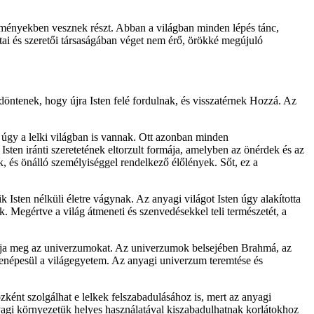
seményekben vesznek részt. Abban a világban minden lépés tánc,
átai és szeretői társaságában véget nem érő, örökké megújuló
 döntenek, hogy újra Isten felé fordulnak, és visszatérnek Hozzá. Az
, úgy a lelki világban is vannak. Ott azonban minden
sten iránti szeretetének eltorzult formája, amelyben az önérdek és az
k, és önálló személyiséggel rendelkező élőlények. Sőt, ez a
k Isten nélküli életre vágynak. Az anyagi világot Isten úgy alakította
. Megértve a világ átmeneti és szenvedésekkel teli természetét, a
lkotja meg az univerzumokat. Az univerzumok belsejében Brahmá, az
n benépesül a világegyetem. Az anyagi univerzum teremtése és
özként szolgálhat e lelkek felszabadulásához is, mert az anyagi
agi környezetük helyes használatával kiszabadulhatnak korlátokhoz