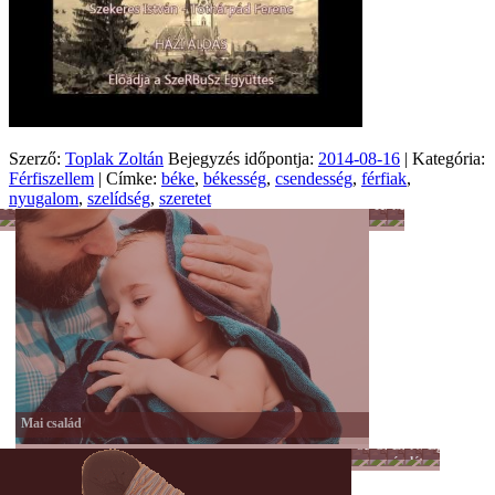
Szerző:
Toplak Zoltán
Bejegyzés időpontja:
2014-08-16
| Kategória:
Férfiszellem
| Címke:
béke
,
békesség
,
csendesség
,
férfiak
,
nyugalom
,
szelídség
,
szeretet
Férfiszellem
Hobbi
Munka
Mai család
Színes
Önkéntesség
Lélek
Női
Egyéb
nagyvilág
és
lét
hit