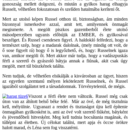
gonoszság mellett dolgozni, és miután a gyilkos harag elhagyja
Russelt, vélhetően fokozatosan és szelíden hatalmába keríteni őt.
Mert az utolsó képen Russel otthon ül, biztonságban, ám minden
bizonnyal ismerkedve azzal, amit tett, amilyennek önmagát
megismerte. A megölt piszkos gazemberből élete utolsó
másodperceiben ugyanis előbújik az EMBER, és gyilkosával
beszélget. És Russel csendesen figyel. A haldokló felfedezi, hogy a
természet szép, hogy a madarak dalolnak, (mely mindig ott volt, de
ő sose figyelt rá) hogy ő is legyőzhető, és, hogy: Russelnek igaza
van, amikor megöli őt. Mert akkor már tudja, hogy a vadászpuskás
férfi a szerető és gyászoló bátyja annak a fiúnak, akit csak úgy
megölt, mert túl büszkének találta.
Nem tudjuk, de vélhetően elsikálják a kisvárosban az ügyet, hiszen
az egyetlen szemtanú mélyen lekötelezett Russelnek, és Russel
igazából szolgálatot tett a társadalomnak. Törvénytelenül, de mégis.
Viszont a férfi élete nem változik. Russel még csak
úton van az áhított belső béke felé. Már az övé, de még tisztulnia
kell, mélyülnie. Ugyanazt a rendet és tisztaságot újra kell építenie
önmagában gyilkosként is, ami az övé volt szerető fiúként, bátyként
és jövendőbeli hitvesként. Meg kell tudnia bocsátania magának, és
túllépni az életben. Új célokat találni, mert apja és öccse örökre
halott marad, és Léna sem fog visszatérni.