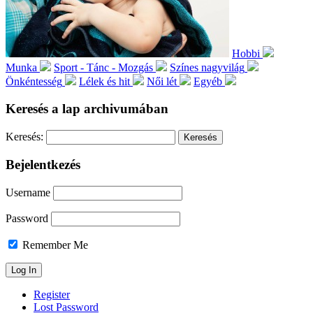
Hobbi
Munka
Sport - Tánc - Mozgás
Színes nagyvilág
Önkéntesség
Lélek és hit
Női lét
Egyéb
Keresés a lap archivumában
Keresés:
Bejelentkezés
Username
Password
Remember Me
Register
Lost Password