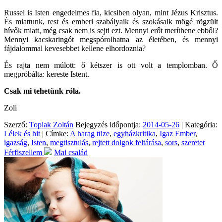
Russel is Isten engedelmes fia, kicsiben olyan, mint Jézus Krisztus.
És miattunk, rest és emberi szabályaik és szokásaik mögé rögzült
hívők miatt, még csak nem is sejti ezt. Mennyi erőt meríthene ebből?
Mennyi kacskaringót megspórolhatna az életében, és mennyi
fájdalommal kevesebbet kellene elhordoznia?
És rajta nem múlott: ő kétszer is ott volt a templomban. Ő
megpróbálta: kereste Istent.
Csak mi tehetünk róla.
Zoli
Szerző:
Toplak Zoltán
Bejegyzés időpontja:
2014-05-26
| Kategória:
Lélek és hit
| Címke:
A harag tüze
,
egyházkritika
,
Igaz Ember
,
igazság
,
Isten
,
megtisztulás
,
rejtett dolgok feltárása
,
sors
,
szeretet
Férfiszellem
Mai család