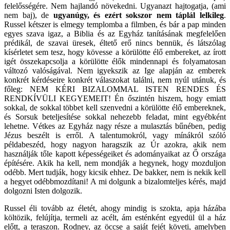
felelősségére. Nem hajlandó növekedni. Ugyanazt hajtogatja, (ami
nem baj), de
ugyanúgy, és ezért sokszor nem táplál lelkileg
.
Russel kétszer is elmegy templomba a filmben, és bár a pap minden
egyes szava igaz, a Biblia és az Egyház tanításának megfelelően
prédikál, de szavai üresek, éltető erő nincs bennük, és látszólag
kísérletet sem tesz, hogy kövesse a körülötte élő embereket, az írott
igét összekapcsolja a körülötte élők mindennapi és folyamatosan
változó valóságával. Nem igyekszik az Ige alapján az emberek
konkrét kérdéseire konkrét válaszokat találni, nem nyúl utánuk, és
főleg: NEM KÉRI BIZALOMMAL ISTEN RENDES ÉS
RENDKÍVÜLI KEGYEMEIT! Én őszintén hiszem, hogy emiatt
sokkal, de sokkal többet kell szenvedni a körülötte élő embereknek,
és Sorsuk beteljesítése sokkal nehezebb feladat, mint egyébként
lehetne. Vétkes az Egyház nagy része a mulasztás bűnében, pedig
Jézus beszélt is erről. A talentumokról, vagy mínákról szóló
példabeszéd, hogy nagyon haragszik az Úr azokra, akik nem
használják tőle kapott képességeiket és adományaikat az Ő országa
építésére. Akik ha kell, nem mondják a hegynek, hogy mozduljon
odébb. Mert tudják, hogy kicsik ehhez. De bakker, nem is nekik kell
a hegyet odébbmozdítani! A mi dolgunk a bizalomteljes kérés, majd
dolgozni Isten dolgozik.
Russel éli tovább az életét, ahogy mindig is szokta, apja házába
költözik, felújítja, termeli az acélt, ám esténként egyedül ül a ház
előtt, a teraszon. Rodney, az öccse a saját fejét követi, amelyben