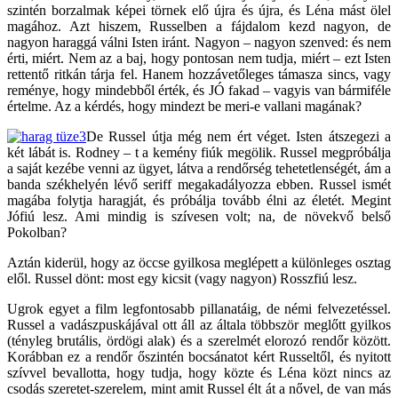
szintén borzalmak képei törnek elő újra és újra, és Léna mást ölel
magához. Azt hiszem, Russelben a fájdalom kezd nagyon, de
nagyon haraggá válni Isten iránt. Nagyon – nagyon szenved: és nem
érti, miért. Nem az a baj, hogy pontosan nem tudja, miért – ezt Isten
rettentő ritkán tárja fel. Hanem hozzávetőleges támasza sincs, vagy
reménye, hogy mindebből érték, és JÓ fakad – vagyis van bármiféle
értelme. Az a kérdés, hogy mindezt be meri-e vallani magának?
De Russel útja még nem ért véget. Isten átszegezi a
két lábát is. Rodney – t a kemény fiúk megölik. Russel megpróbálja
a saját kezébe venni az ügyet, látva a rendőrség tehetetlenségét, ám a
banda székhelyén lévő seriff megakadályozza ebben. Russel ismét
magába folytja haragját, és próbálja tovább élni az életét. Megint
Jófiú lesz. Ami mindig is szívesen volt; na, de növekvő belső
Pokolban?
Aztán kiderül, hogy az öccse gyilkosa meglépett a különleges osztag
elől. Russel dönt: most egy kicsit (vagy nagyon) Rosszfiú lesz.
Ugrok egyet a film legfontosabb pillanatáig, de némi felvezetéssel.
Russel a vadászpuskájával ott áll az általa többször meglőtt gyilkos
(tényleg brutális, ördögi alak) és a szerelmét elorozó rendőr között.
Korábban ez a rendőr őszintén bocsánatot kért Russeltől, és nyitott
szívvel bevallotta, hogy tudja, hogy közte és Léna közt nincs az
csodás szeretet-szerelem, mint amit Russel élt át a nővel, de van más