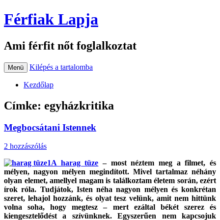
Férfiak Lapja
Ami férfit nőt foglalkoztat
Kilépés a tartalomba
Menü
Kezdőlap
Címke:
egyházkritika
Megbocsátani Istennek
2 hozzászólás
A harag tüze
– most néztem meg a filmet, és
mélyen, nagyon mélyen megindított. Mivel tartalmaz néhány
olyan elemet, amellyel magam is találkoztam életem során, ezért
írok róla. Tudjátok, Isten néha nagyon mélyen és konkrétan
szeret, lehajol hozzánk, és olyat tesz velünk, amit nem hittünk
volna soha, hogy megtesz – mert ezáltal békét szerez és
kiengesztelődést a szívünknek. Egyszerűen nem kapcsojuk