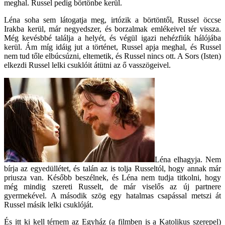
meghal. Russel pedig börtönbe kerül.
Léna soha sem látogatja meg, irtózik a börtöntől, Russel öccse
Irakba kerül, már negyedszer, és borzalmak emlékeivel tér vissza.
Még kevésbbé találja a helyét, és végül igazi nehézfiúk hálójába
kerül. Ám míg idáig jut a történet, Russel apja meghal, és Russel
nem tud tőle elbúcsúzni, eltemetik, és Russel nincs ott. A Sors (Isten)
elkezdi Russel lelki csuklóit átütni az ő vasszögeivel.
Léna elhagyja. Nem
bírja az egyedüllétet, és talán az is tolja Russeltól, hogy annak már
priusza van. Később beszélnek, és Léna nem tudja titkolni, hogy
még mindig szereti Russelt, de már viselős az új partnere
gyermekével. A második szög egy hatalmas csapással metszi át
Russel másik lelki csuklóját.
És itt ki kell térnem az Egyház (a filmben is a Katolikus szerepel)