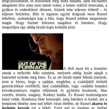
megvalósulhatott, és Russelnek meg tudta mutatni, amit becsületes
átlagéletet élve soha nem tudott volna: a benne rejtőző fenevadat, a
gyilkos és emberkínzó démont. Akinek tette teljesen érthető – és
teljesen helytelen. Bűn és irgalom együtt dolgozik most Russel
lelkében, szabadságot kap a bűn, hogy Russel jobban megismerje
magát. Hogy őszinte lehessen magához és Istenhez. Hogy
megnyíljon egy addig bezárt kapu kettejük közt.
A férfi most ért a fenekére
annak a mélyebb lelki szintnek, melynek addig lezárt ajtaját a
balesettel nyitotta meg Isten. És az ott őrzött rejtett bűnök (melyek,
nem is biztos, hogy a sajátjai, meglehet, a családjától örökölt
generációkkal ezelőttről, lásd családállítás, vagy családfa kutatás)
következményei rögtön előjönnek és gyötörni kezdenek. Ittas
vezetés, börtön, magány, Rodney halála. És Russel tisztességesen
küzd velük. Hordozza élete keresztjét, még Istenhez is fordul, ám a
templomi élmény nem tud békét vinni életébe, de Russel
akarta
és
őszintén kereste
ezt a békét.
Ezért
tud az irgalom az ördögi