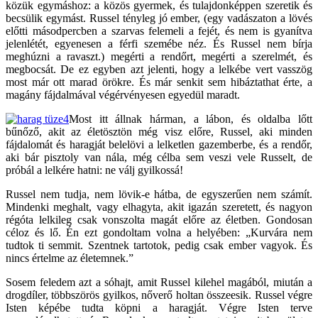
közük egymáshoz: a közös gyermek, és tulajdonképpen szeretik és
becsülik egymást. Russel tényleg jó ember, (egy vadászaton a lövés
előtti másodpercben a szarvas felemeli a fejét, és nem is gyanítva
jelenlétét, egyenesen a férfi szemébe néz. És Russel nem bírja
meghúzni a ravaszt.) megérti a rendőrt, megérti a szerelmét, és
megbocsát. De ez egyben azt jelenti, hogy a lelkébe vert vasszög
most már ott marad örökre. És már senkit sem hibáztathat érte, a
magány fájdalmával végérvényesen egyedül maradt.
Most itt állnak hárman, a lábon, és oldalba lőtt
bűnőző, akit az életösztön még visz előre, Russel, aki minden
fájdalomát és haragját belelövi a lelketlen gazemberbe, és a rendőr,
aki bár pisztoly van nála, még célba sem veszi vele Russelt, de
próbál a lelkére hatni: ne válj gyilkossá!
Russel nem tudja, nem lövik-e hátba, de egyszerűen nem számít.
Mindenki meghalt, vagy elhagyta, akit igazán szeretett, és nagyon
régóta lelkileg csak vonszolta magát előre az életben. Gondosan
céloz és lő. Én ezt gondoltam volna a helyében: „Kurvára nem
tudtok ti semmit. Szentnek tartotok, pedig csak ember vagyok. És
nincs értelme az életemnek.”
Sosem feledem azt a sóhajt, amit Russel kilehel magából, miután a
drogdíler, többszörös gyilkos, nőverő holtan összeesik. Russel végre
Isten képébe tudta köpni a haragját. Végre Isten terve