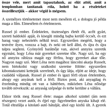
össze vele, mert amit tapasztalunk, az elüt attól, amit a
templomban tanítanak róla, holott ha a részleteket
összeillesztjük – akkor végül is mégsem.
A személyes történetemet most nem mesélem el, a dologra jó példa
maga a film. Elmesélem és értelmezem.
Russel jó ember. Érdektelen, tisztességes életét éli, acélt gyárt,
szereti haldokló apját, és kisegíti mindig bajba kerülő öccsét, és ezt
harag vagy neheztelés nélkül teszi. Egyszerűen megérti, hogy a
testvére ilyen, vonzza a bajt, és neki ott kell állni, és újra és újra
talpra segíteni. Gyönyörű barátnője van, akivel annyira szeretik
egymást, hogy Léna már gyereket szeretne tőle. Nagy szó, ha egy
nő annyira rábízza magát egy férfira, hogy gyereket akar tőle.
Nagyon nagy szó. Mert Léna nem magához láncolni akarja Russelt,
nem birtokolni vagy uralkodni szeretne fölötte: egyszerűen
kibontakoztatni kettejük szerelmét, és úgy látja, eljött az ideje, hogy
családdá váljanak. Russel jó ember és igazi férfi olyan értelemben,
ahogy egy anyának kell a férfi. Biztos pont, aki anyagilag és
érzelmileg mindig ott van a háttérben, miközben Léna nőisége
tovább növekszik: az anyaság szépsége és terhe kerülne a vállára.
Ekkor törik meg Russel élete: magas alkohol szinttel (ám nem
részegen) vezet autót, és éjjel egy figyelmetlen anyuka kihajt elé.
Totál eltrafálja a kitolató autó hátulját, ahol egy kisfiú ült. A gyerek