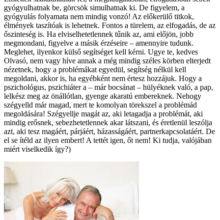
gyógyulhatnak be, görcsök simulhatnak ki. De figyelem, a
gyógyulás folyamata nem mindig vonzó! Az előkerülő titkok,
élmények taszítóak is lehetnek. Fontos a türelem, az elfogadás, de az
őszinteség is. Ha elviselhetetlennek tűnik az, ami előjön, jobb
megmondani, figyelve a másik érzéseire – amennyire tudunk.
Meglehet, ilyenkor külső segítséget kell kérni. Ugye te, kedves
Olvasó, nem vagy híve annak a még mindig széles körben elterjedt
nézetnek, hogy a problémákat egyedül, segítség nélkül kell
megoldani, akkor is, ha egyébként nem értesz hozzájuk. Hogy a
pszichológus, pszichiáter a – már bocsánat – hülyéknek való, a pap,
lelkész meg az önállótlan, gyenge akaratú embereknek. Nehogy
szégyelld már magad, mert te komolyan törekszel a problémád
megoldására! Szégyellje magát az, aki letagadja a problémát, aki
mindig erősnek, sebezhetetlennek akar látszani, és éretlenül leszólja
azt, aki tesz magáért, párjáért, házasságáért, partnerkapcsolatáért. De
el se ítéld az ilyen embert! A tettét igen, őt nem! Ki tudja, valójában
miért viselkedik így?)