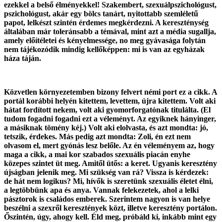
ezekkel a belső élményekkel! Szakembert, szexuálpszichológust,
pszichológust, akár egy bölcs tanárt, nyitottabb szemléletű
papot, lelkészt szintén érdemes megkérdezni. A kereszténység
általában már toleránsabb a témával, mint azt a média sugallja,
amely előítéletei és kényelmessége, no meg gyávasága folytán
nem tájékozódik mindig kellőképpen: mi is van az egyházak
háza táján.
Közvetlen környezetemben bizony felvert némi port ez a cikk. A
portál korábbi helyén kitettem, levettem, újra kitettem. Volt aki
hátat fordított nekem, volt aki gyomorforgatónak titulálta. (El
tudom fogadni fogadni ezt a véleményt. Az egyiknek hányinger,
a másiknak tömény kéj.) Volt aki elolvasta, és azt mondta: jó,
tetszik, érdekes. Más pedig azt mondta: Zoli, én ezt nem
olvasom el, mert gyónás lesz belőle. Az én véleményem az, hogy
maga a cikk, a mai kor szabados szexuális piacán enyhe
közepes szintet üt meg. Amitől ütős: a keret. Ugyanis keresztény
újságban jelenik meg. Mi szükség van rá? Vissza is kérdezek:
de hát nem logikus? Mi, hívők is szeretünk szexuális életet élni,
a legtöbbünk apa és anya. Vannak felekezetek, ahol a lelki
pásztorok is családos emberek. Szerintem nagyon is van helye
beszélni a szexről keresztények közt, illetve keresztény portálon.
Őszintén, úgy, ahogy kell. Éld meg, próbáld ki, inkább mint egy