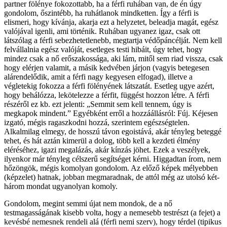
partner fölénye fokozottabb, ha a férfi ruhában van, de én úgy
gondolom, őszintébb, ha ruhátlanok mindketten. Így a férfi is
elismeri, hogy kívánja, akarja ezt a helyzetet, beleadja magát, egész
valójával igenli, ami történik. Ruhában ugyanez igaz, csak ott
látszólag a férfi sebezhetetlenebb, megtartja védőpáncélját. Nem kell
felvállalnia egész valóját, esetleges testi hibáit, úgy tehet, hogy
mindez csak a nő erőszakossága, aki lám, mitől sem riad vissza, csak
hogy elérjen valamit, a másik kedvében járjon (vagyis betegesen
alárendelődik, amit a férfi nagy kegyesen elfogad), illetve a
végletekig fokozza a férfi fölényének látszatát. Esetleg ugye azért,
hogy behálózza, lekötelezze a férfit, függést hozzon létre. A férfi
részéről ez kb. ezt jelenti: „Semmit sem kell tennem, úgy is
megkapok mindent.” Egyébként erről a hozzáállásról: Fúj. Kéjesen
izgató, mégis ragaszkodni hozzá, szerintem egészségtelen.
Alkalmilag elmegy, de hosszú távon egoistává, akár tényleg beteggé
tehet, és hát aztán kimerül a dolog, több kell a kezdeti élmény
eléréséhez, igazi megalázás, akár kínzás jöhet. Ezek a veszélyek,
ilyenkor már tényleg célszerű segítséget kérni. Higgadtan írom, nem
hőzöngök, mégis komolyan gondolom. Az előző képek mélyebben
(képzelet) hatnak, jobban megmaradnak, de attól még az utolsó két-
három mondat ugyanolyan komoly.
Gondolom, megint semmi újat nem mondok, de a nő
testmagasságának kisebb volta, hogy a nemesebb testrészt (a fejet) a
kevésbé nemesnek rendeli alá (férfi nemi szerv), hogy térdel (tipikus