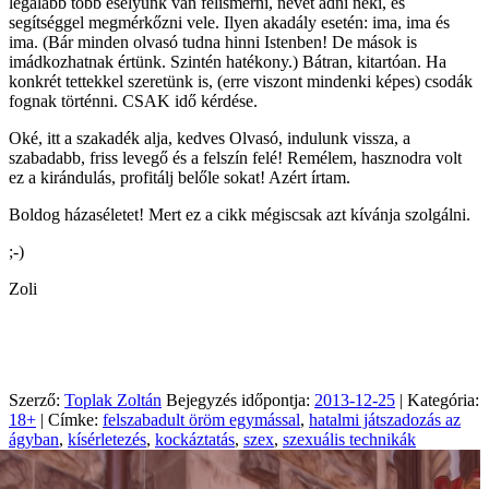
legalább több esélyünk van felismerni, nevet adni neki, és
segítséggel megmérkőzni vele. Ilyen akadály esetén: ima, ima és
ima. (Bár minden olvasó tudna hinni Istenben! De mások is
imádkozhatnak értünk. Szintén hatékony.) Bátran, kitartóan. Ha
konkrét tettekkel szeretünk is, (erre viszont mindenki képes) csodák
fognak történni. CSAK idő kérdése.
Oké, itt a szakadék alja, kedves Olvasó, indulunk vissza, a
szabadabb, friss levegő és a felszín felé! Remélem, hasznodra volt
ez a kirándulás, profitálj belőle sokat! Azért írtam.
Boldog házaséletet! Mert ez a cikk mégiscsak azt kívánja szolgálni.
;-)
Zoli
Szerző:
Toplak Zoltán
Bejegyzés időpontja:
2013-12-25
| Kategória:
18+
| Címke:
felszabadult öröm egymással
,
hatalmi játszadozás az
ágyban
,
kísérletezés
,
kockáztatás
,
szex
,
szexuális technikák