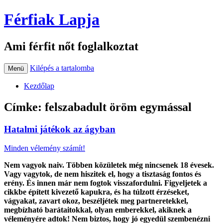
Férfiak Lapja
Ami férfit nőt foglalkoztat
Kilépés a tartalomba
Menü
Kezdőlap
Címke:
felszabadult öröm egymással
Hatalmi játékok az ágyban
Minden vélemény számít!
Nem vagyok naiv. Többen közületek még nincsenek 18 évesek.
Vagy vagytok, de nem hiszitek el, hogy a tisztaság fontos és
erény. És innen már nem fogtok visszafordulni. Figyeljetek a
cikkbe épített kivezető kapukra, és ha túlzott érzéseket,
vágyakat, zavart okoz, beszéljétek meg partneretekkel,
megbízható barátaitokkal, olyan emberekkel, akiknek a
véleményére adtok! Nem biztos, hogy jó egyedül szembenézni