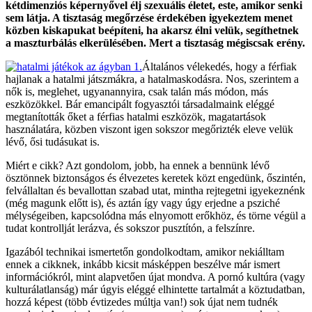
kétdimenziós képernyővel élj szexuális életet, este, amikor senki
sem látja. A tisztaság megőrzése érdekében igyekeztem menet
közben kiskapukat beépíteni, ha akarsz élni velük, segíthetnek
a maszturbálás elkerülésében. Mert a tisztaság mégiscsak erény.
Általános vélekedés, hogy a férfiak
hajlanak a hatalmi játszmákra, a hatalmaskodásra. Nos, szerintem a
nők is, meglehet, ugyanannyira, csak talán más módon, más
eszközökkel. Bár emancipált fogyasztói társadalmaink eléggé
megtanították őket a férfias hatalmi eszközök, magatartások
használatára, közben viszont igen sokszor megőrizték eleve velük
lévő, ősi tudásukat is.
Miért e cikk? Azt gondolom, jobb, ha ennek a bennünk lévő
ösztönnek biztonságos és élvezetes keretek közt engedünk, őszintén,
felvállaltan és bevallottan szabad utat, mintha rejtegetni igyekeznénk
(még magunk előtt is), és aztán így vagy úgy erjedne a psziché
mélységeiben, kapcsolódna más elnyomott erőkhöz, és törne végül a
tudat kontrollját lerázva, és sokszor pusztítón, a felszínre.
Igazából technikai ismertetőn gondolkodtam, amikor nekiálltam
ennek a cikknek, inkább kicsit másképpen beszélve már ismert
információkról, mint alapvetően újat mondva. A pornó kultúra (vagy
kulturálatlanság) már úgyis eléggé elhintette tartalmát a köztudatban,
hozzá képest (több évtizedes múltja van!) sok újat nem tudnék