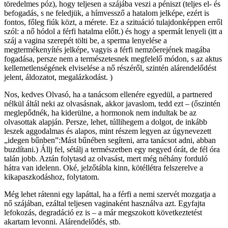
töredelmes póz), hogy teljesen a szájába veszi a péniszt (teljes el- és
befogadás, s ne feledjük, a hímvessző a hatalom jelképe, ezért is
fontos, főleg fiúk közt, a mérete. Ez a szituáció tulajdonképpen erről
szól: a nő hódol a férfi hatalma előtt.) és hogy a spermát lenyeli (itt a
száj a vagina szerepét tölti be, a sperma lenyelése a
megtermékenyítés jelképe, vagyis a férfi nemzőerejének magába
fogadása, persze nem a természetesnek megfelelő módon, s az aktus
kellemetlenségének elviselése a nő részéről, szintén alárendelődést
jelent, áldozatot, megalázkodást. )
Nos, kedves Olvasó, ha a tanácsom ellenére egyedül, a partnered
nélkül áltál neki az olvasásnak, akkor javaslom, tedd ezt – (őszintén
meglepődnék, ha kiderülne, a hormonok nem indultak be az
olvasottak alapján. Persze, lehet, túllihegem a dolgot, de inkább
leszek aggodalmas és alapos, mint részem legyen az úgynevezett
„idegen bűnben”:Mást bűnében segíteni, arra tanácsot adni, abban
buzdítani.) Állj fel, sétálj a természetben egy negyed órát, de fél óra
talán jobb. Aztán folytasd az olvasást, mert még néhány forduló
hátra van idelenn. Oké, jelzőtábla kinn, kötéllétra felszerelve a
kikapaszkodáshoz, folytatom.
Még lehet rátenni egy lapáttal, ha a férfi a nemi szervét mozgatja a
nő szájában, ezáltal teljesen vaginaként használva azt. Egyfajta
lefokozás, degradáció ez is – a már megszokott következtetést
akartam levonni. Alárendelődés, stb.