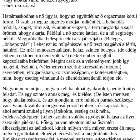
sebek okozójává.
Hatalmaskodhat a nő úgy is, hogy az együttlét az ő orgazmusa körül
forog. Ő szabja meg az ingerlés módját, mikéntjét, a behatolás
módját, szögét, ritmusát, és amikor végzett, a férfi megoldja a saját
örömét, ahogy akarja. Például a nő szeme láttára, de a nő segítsége
nélkül. Megpróbálhat belespriccelni a saját szájába. (Beteges,
„önbeporzás”.) Lehet ezt is: műpénisszel a nő teszi magáévá a férfit,
hátulról. Ez már homoszexualitásra hajaz, szintén beteges, (de eddig
ebben a cikkben mi nem volt az?) de két ember meghitt
kapcsolatába beleférhet. Megint csak az a véleményem, jobb így
megélni, őszintén, (véleményem szerint: keresztényi módon)
szeretetben, elfogadásban, kölcsönösségben, elkötelezettségben,
mint, hogy esetleg váratlanul és ellenőrizhetetlenül törjön elő.
Nagyon nem tudjuk, hogyan kell hatalmat gyakorolni, pedig fontos
feladat. Ez egy szinten annak meg- és kiélése. (De Isten mentsen,
hogy általánosítsak, és azt mondjam, erre minden párnak szüksége
van. Vannak valóban kiegyensúlyozott emberek és kapcsolatok,
ahol semmi szükség ilyen játékokra, esetleg csak néha,
érdekességképpen. Lehet azonban valóban gyógyító hatása az ilyen
szexuális játéknak. Főleg, ha van alkalom utána őszintén
elbeszélgetni az átéltekről, kinek milyen volt, milyen érzést élt meg,
milyen gondolatot, élményt, érzést társít a megtörténtekhez.
Emlékek szakadhatnak fel, a meghallgatásban, elfogadásban sebek