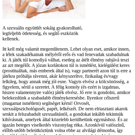
A szexuális együttlét sokáig gyakorolható,
legfeljebb ötletesség, és segítő eszközök
kellenek.
Itt kell még valamit megemlítenem. Lehet olyan eset, amikor innen,
a lélek szakadékainak mélyéről erős és vad fenevadak szabadulnak
ki. A játék túl komollyá válhat, esetleg az átélt élmény rabjává teszi
az azt megélőt. A józan korlátokon túl is ismétlést, kielégülést keres
(prostituáltak, más emberek által is), vagy partnerét azon túl is erre a
játékra próbálja rávenni, akár kényszerítve, fizikailag és/vagy
lelkileg, hogy annak még jól esne. Vagyis elvész a kölcsönösség, a
figyelem, sérül a szeretet. A félig komoly (és ezért is izgalmas,
hiszen valamennyire valós) játék elvész. Jó erre is gondolni, amikor
belekezdünk a szabadabb élménykeresésbe. Ilyenkor célszerű
(magamat ismétlem) segítséget kérni! Orvosét,
szexuálpszichológusét, papét, lelkészét. De nem elriasztani akarok
senkit a felszabadult szexualitástól, a gondokat inkább tekintsük
kihívásnak, amelyek által közelebb kerülhetünk egymáshoz. És az
igazán beteges viselkedés viszonylag ritka. Azonkívül valószínű,
előbb-utóbb beleütköztünk volna ebbe az alvilági démonba, így