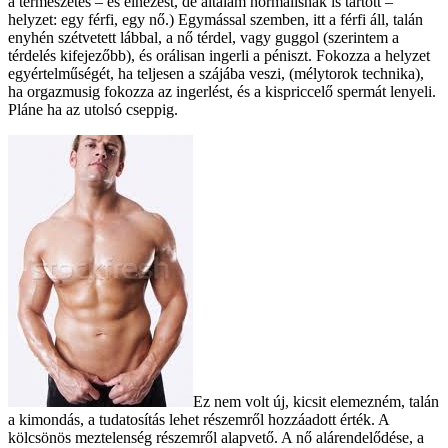
a természetes – és elnézést, de általam normálisnak is tartott –
helyzet: egy férfi, egy nő.) Egymással szemben, itt a férfi áll, talán
enyhén szétvetett lábbal, a nő térdel, vagy guggol (szerintem a
térdelés kifejezőbb), és orálisan ingerli a péniszt. Fokozza a helyzet
egyértelműségét, ha teljesen a szájába veszi, (mélytorok technika),
ha orgazmusig fokozza az ingerlést, és a kispriccelő spermát lenyeli.
Pláne ha az utolsó cseppig.
Ez nem volt új, kicsit elemezném, talán
a kimondás, a tudatosítás lehet részemről hozzáadott érték. A
kölcsönös meztelenség részemről alapvető. A nő alárendelődése, a