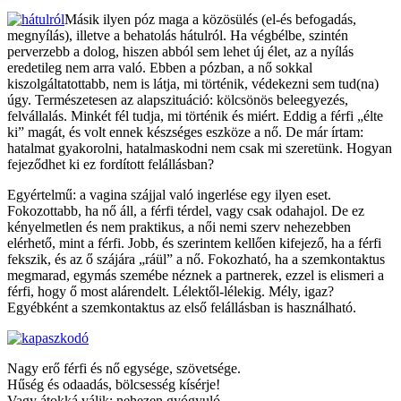
Másik ilyen póz maga a közösülés (el-és befogadás,
megnyílás), illetve a behatolás hátulról. Ha végbélbe, szintén
perverzebb a dolog, hiszen abból sem lehet új élet, az a nyílás
eredetileg nem arra való. Ebben a pózban, a nő sokkal
kiszolgáltatottabb, nem is látja, mi történik, védekezni sem tud(na)
úgy. Természetesen az alapszituáció: kölcsönös beleegyezés,
felvállalás. Minkét fél tudja, mi történik és miért. Eddig a férfi „élte
ki” magát, és volt ennek készséges eszköze a nő. De már írtam:
hatalmat gyakorolni, hatalmaskodni nem csak mi szeretünk. Hogyan
fejeződhet ki ez fordított felállásban?
Egyértelmű: a vagina szájjal való ingerlése egy ilyen eset.
Fokozottabb, ha nő áll, a férfi térdel, vagy csak odahajol. De ez
kényelmetlen és nem praktikus, a női nemi szerv nehezebben
elérhető, mint a férfi. Jobb, és szerintem kellően kifejező, ha a férfi
fekszik, és az ő szájára „ráül” a nő. Fokozható, ha a szemkontaktus
megmarad, egymás szemébe néznek a partnerek, ezzel is elismeri a
férfi, hogy ő most alárendelt. Lélektől-lélekig. Mély, igaz?
Egyébként a szemkontaktus az első felállásban is használható.
Nagy erő férfi és nő egysége, szövetsége.
Hűség és odaadás, bölcsesség kísérje!
Vagy átokká válik: nehezen gyógyuló