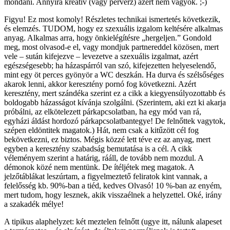
mondani. Annyira kreatív (vagy perverz) azért nem vagyok. ;-)
Figyu! Ez most komoly! Részletes technikai ismertetés következik,
és elemzés. TUDOM, hogy ez szexuális izgalom keltésére alkalmas
anyag. Alkalmas arra, hogy önkielégítésre „hergeljen.” Gondold
meg, most olvasod-e el, vagy mondjuk partnereddel közösen, mert
vele – sután kifejezve – levezetve a szexuális izgalmat, azért
egészségesebb; ha házaspárról van szó, kifejezetten helyeselendő,
mint egy öt perces gyönyör a WC deszkán. Ha durva és szélsőséges
akarok lenni, akkor keresztény pornó fog következni. Azért
keresztény, mert szándéka szerint ez a cikk a kiegyensúlyozottabb és
boldogabb házasságot kívánja szolgálni. (Szerintem, aki ezt ki akarja
próbálni, az elkötelezett párkapcsolatban, ha egy mód van rá,
egyházi áldást hordozó párkapcsolatbantegye! De felnőttek vagytok,
szépen eldöntitek magatok.) Hát, nem csak a kitűzött cél fog
bekövetkezni, ez biztos. Mégis közzé lett téve ez az anyag, mert
egyben a keresztény szabadság bemutatása is a cél. A cikk
véleményem szerint a határig, rááll, de tovább nem mozdul. A
démonok közé nem mentünk. De ítéljétek meg magatok. A
jelzőtáblákat leszúrtam, a figyelmeztető feliratok kint vannak, a
felelősség kb. 90%-ban a tiéd, kedves Olvasó! 10 %-ban az enyém,
mert tudom, hogy lesznek, akik visszaélnek a helyzettel. Oké, irány
a szakadék mélye!
A tipikus alaphelyzet: két meztelen felnőtt (ugye itt, nálunk alapeset