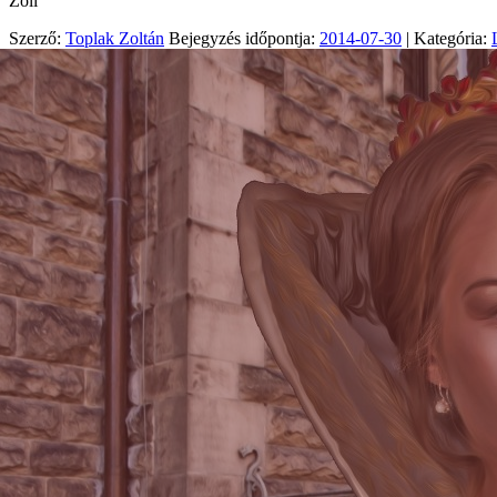
Zoli
Szerző:
Toplak Zoltán
Bejegyzés időpontja:
2014-07-30
| Kategória: