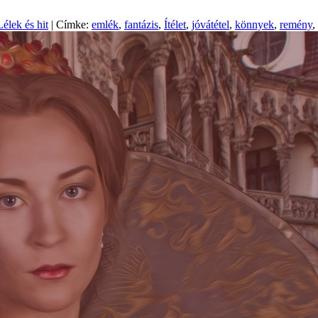
Lélek és hit
| Címke:
emlék
,
fantázis
,
Ítélet
,
jóvátétel
,
könnyek
,
remény
,