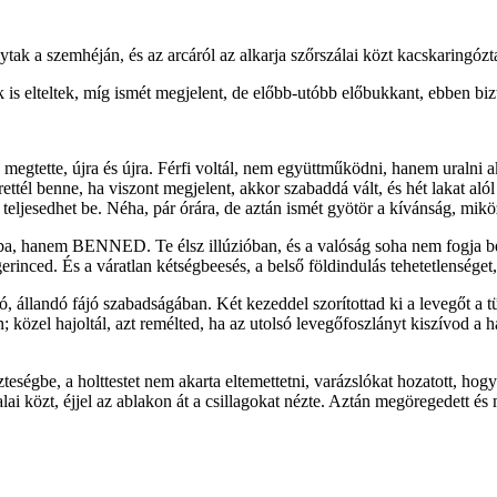
lytak a szemhéján, és az arcáról az alkarja szőrszálai közt kacskaringóz
ek is elteltek, míg ismét megjelent, de előbb-utóbb előbukkant, ebben biz
megtette, újra és újra. Férfi voltál, nem együttműködni, hanem uralni a
 szerettél benne, ha viszont megjelent, akkor szabaddá vált, és hét lak
teljesedhet be. Néha, pár órára, de aztán ismét gyötör a kívánság, mik
ba, hanem BENNED. Te élsz illúzióban, és a valóság soha nem fogja be
inced. És a váratlan kétségbeesés, a belső földindulás tehetetlenséget, 
ó, állandó fájó szabadságában. Két kezeddel szorítottad ki a levegőt a 
; közel hajoltál, azt remélted, ha az utolsó levegőfoszlányt kiszívod a h
eségbe, a holttestet nem akarta eltemettetni, varázslókat hozatott, hog
alai közt, éjjel az ablakon át a csillagokat nézte. Aztán megöregedett és