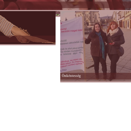
Színes
nagyvilág
Önkéntesség