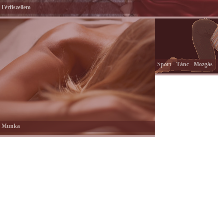
Férfiszellem
Sport - Tánc - Mozgás
Munka