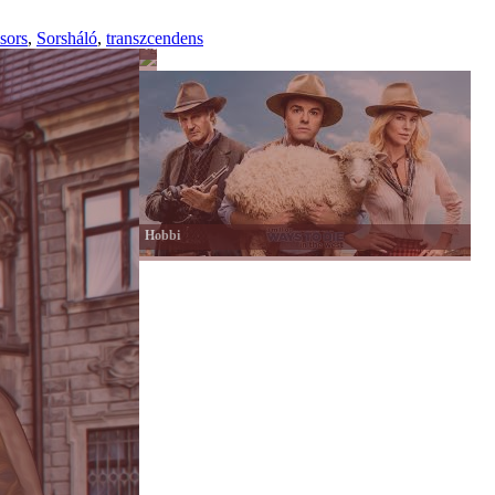
sors
,
Sorsháló
,
transzcendens
Mai
család
Hobbi