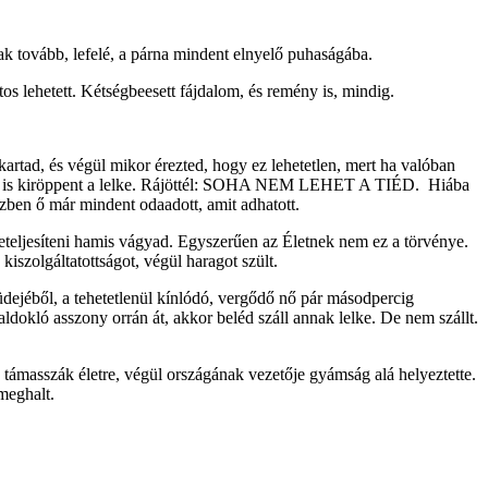
tak tovább, lefelé, a párna mindent elnyelő puhaságába.
tos lehetett. Kétségbeesett fájdalom, és remény is, mindig.
kartad, és végül mikor érezted, hogy ez lehetetlen, mert ha valóban
at alól is kiröppent a lelke. Rájöttél: SOHA NEM LEHET A TIÉD. Hiába
özben ő már mindent odaadott, amit adhatott.
teljesíteni hamis vágyad. Egyszerűen az Életnek nem ez a törvénye.
kiszolgáltatottságot, végül haragot szült.
tüdejéből, a tehetetlenül kínlódó, vergődő nő pár másodpercig
aldokló asszony orrán át, akkor beléd száll annak lelke. De nem szállt.
y támasszák életre, végül országának vezetője gyámság alá helyeztette.
 meghalt.