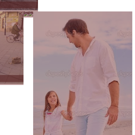
Lélek
Női
és
lét
hit