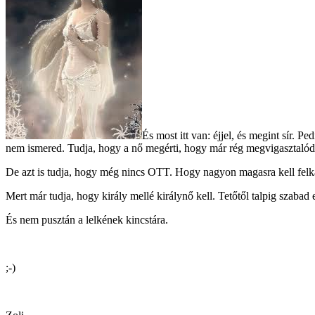
És most itt van: éjjel, és megint sír. P
nem ismered. Tudja, hogy a nő megérti, hogy már rég megvigasztalódot
De azt is tudja, hogy még nincs OTT. Hogy nagyon magasra kell fel
Mert már tudja, hogy király mellé királynő kell. Tetőtől talpig szabad
És nem pusztán a lelkének kincstára.
;-)