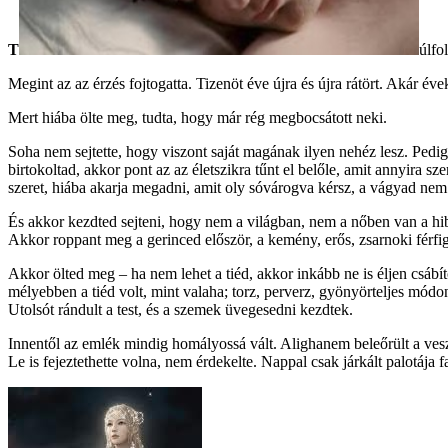
T
úlfo
Megint az az érzés fojtogatta. Tizenöt éve újra és újra rátört. Akár év
Mert hiába ölte meg, tudta, hogy már rég megbocsátott neki.
Soha nem sejtette, hogy viszont saját magának ilyen nehéz lesz. Pedig 
birtokoltad, akkor pont az az életszikra tűnt el belőle, amit annyira
szeret, hiába akarja megadni, amit oly sóvárogva kérsz, a vágyad nem 
És akkor kezdted sejteni, hogy nem a világban, nem a nőben van a hi
Akkor roppant meg a gerinced először, a kemény, erős, zsarnoki férfiger
Akkor ölted meg – ha nem lehet a tiéd, akkor inkább ne is éljen csábít
mélyebben a tiéd volt, mint valaha; torz, perverz, gyönyörteljes módon
Utolsót rándult a test, és a szemek üvegesedni kezdtek.
Innentől az emlék mindig homályossá vált. Alighanem beleőrült a veszt
Le is fejeztethette volna, nem érdekelte. Nappal csak járkált palotája f