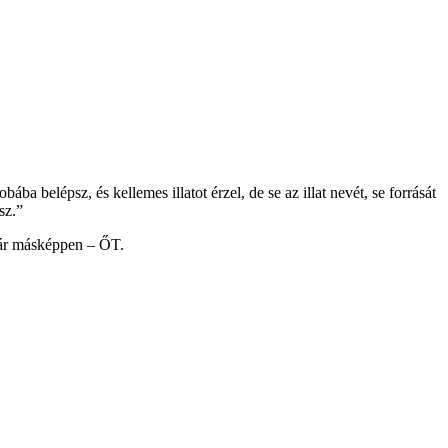
ába belépsz, és kellemes illatot érzel, de se az illat nevét, se forrását
sz.”
már másképpen – ŐT.