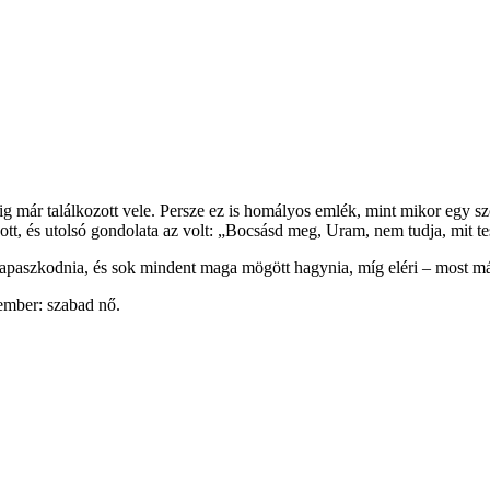
edig már találkozott vele. Persze ez is homályos emlék, mint mikor egy szob
t, és utolsó gondolata az volt: „Bocsásd meg, Uram, nem tudja, mit te
kapaszkodnia, és sok mindent maga mögött hagynia, míg eléri – most 
 ember: szabad nő.