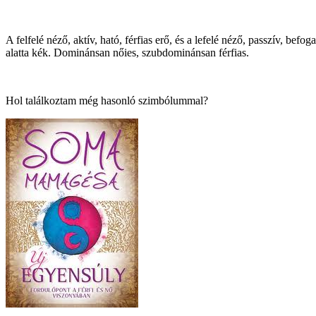
A felfelé néző, aktív, ható, férfias erő, és a lefelé néző, passzív, bef
alatta kék. Dominánsan nőies, szubdominánsan férfias.
Hol találkoztam még hasonló szimbólummal?