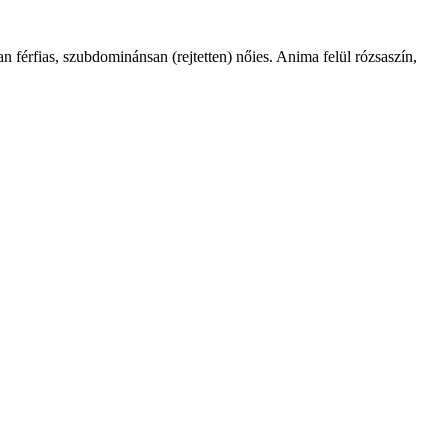
san férfias, szubdominánsan (rejtetten) nőies. Anima felül rózsaszín,