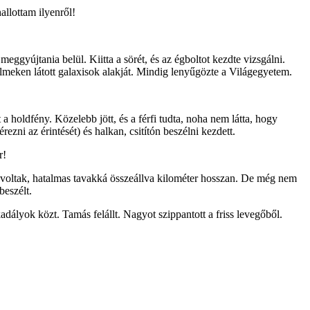
allottam ilyenről!
ggyújtania belül. Kiitta a sörét, és az égboltot kezdte vizsgálni.
ilmeken látott galaxisok alakját. Mindig lenyűgözte a Világegyetem.
t a holdfény. Közelebb jött, és a férfi tudta, noha nem látta, hogy
érezni az érintését) és halkan, csitítón beszélni kezdett.
r!
ek voltak, hatalmas tavakká összeállva kilométer hosszan. De még nem
beszélt.
kadályok közt. Tamás felállt. Nagyot szippantott a friss levegőből.