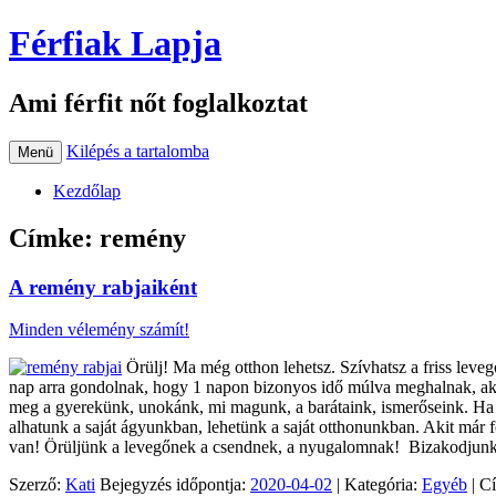
Férfiak Lapja
Ami férfit nőt foglalkoztat
Kilépés a tartalomba
Menü
Kezdőlap
Címke:
remény
A remény rabjaiként
Minden vélemény számít!
Örülj! Ma még otthon lehetsz. Szívhatsz a friss leveg
nap arra gondolnak, hogy 1 napon bizonyos idő múlva meghalnak, ak
meg a gyerekünk, unokánk, mi magunk, a barátaink, ismerőseink. Ha 
alhatunk a saját ágyunkban, lehetünk a saját otthonunkban. Akit már 
van! Örüljünk a levegőnek a csendnek, a nyugalomnak! Bizakodjunk, 
Szerző:
Kati
Bejegyzés időpontja:
2020-04-02
| Kategória:
Egyéb
| C