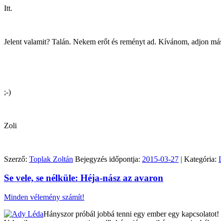
Itt.
Jelent valamit? Talán. Nekem erőt és reményt ad. Kívánom, adjon m
;-)
Zoli
Szerző:
Toplak Zoltán
Bejegyzés időpontja:
2015-03-27
| Kategória:
Se vele, se nélküle: Héja-nász az avaron
Minden vélemény számít!
Hányszor próbál jobbá tenni egy ember egy kapcsolatot! 