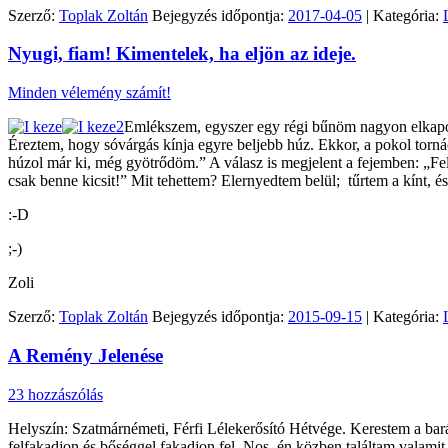
Szerző:
Toplak Zoltán
Bejegyzés időpontja:
2017-04-05
| Kategória:
Nyugi, fiam! Kimentelek, ha eljön az ideje.
Minden vélemény számít!
Emlékszem, egyszer egy régi bűnöm nagyon elkapott.
Éreztem, hogy sóvárgás kínja egyre beljebb húz. Ekkor, a pokol torn
húzol már ki, még gyötrődöm.” A válasz is megjelent a fejemben: „Felo
csak benne kicsit!” Mit tehettem? Elernyedtem belül; tűrtem a kínt, és
:-D
;-)
Zoli
Szerző:
Toplak Zoltán
Bejegyzés időpontja:
2015-09-15
| Kategória:
A Remény Jelenése
23 hozzászólás
Helyszín: Szatmárnémeti, Férfi Lélekerősító Hétvége. Kerestem a bará
felfakadjon és bőséggel fakadjon fel. Nos, én közben találtam valamit.