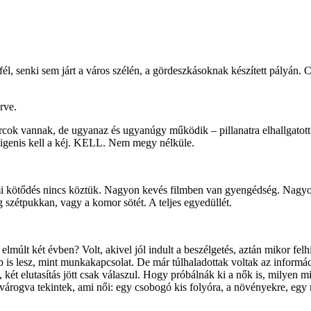
fél, senki sem járt a város szélén, a gördeszkásoknak készített pályán.
rve.
k vannak, de ugyanaz és ugyanúgy működik – pillanatra elhallgatott. J
 igenis kell a kéj. KELL. Nem megy nélküle.
 kötődés nincs köztük. Nagyon kevés filmben van gyengédség. Nagyon 
szétpukkan, vagy a komor sötét. A teljes egyedüllét.
últ két évben? Volt, akivel jól indult a beszélgetés, aztán mikor felhí
 is lesz, mint munkakapcsolat. De már túlhaladottak voltak az informác
 két elutasítás jött csak válaszul. Hogy próbálnák ki a nők is, milyen
ogva tekintek, ami női: egy csobogó kis folyóra, a növényekre, egy m