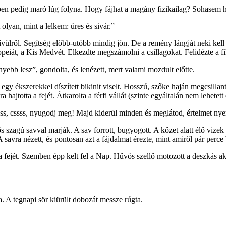
mben pedig maró lúg folyna. Hogy fájhat a magány fizikailag? Sohasem h
olyan, mint a lelkem: üres és sivár.”
ülről. Segítség előbb-utóbb mindig jön. De a remény lángját neki kell me
opeiát, a Kis Medvét. Elkezdte megszámolni a csillagokat. Felidézte a f
yebb lesz”, gondolta, és lenézett, mert valami mozdult előtte.
ta egy ékszerekkel díszített bikinit viselt. Hosszú, szőke haján megcsillan
hajtotta a fejét. Átkarolta a férfi vállát (szinte egyáltalán nem lehetett 
s, cssss, nyugodj meg! Majd kiderül minden és meglátod, értelmet nye
ős szagú savval marják. A sav forrott, bugyogott. A kőzet alatt élő viz
A savra nézett, és pontosan azt a fájdalmat érezte, mint amiről pár perce 
a a fejét. Szemben épp kelt fel a Nap. Hűvös szellő motozott a deszkás a
a. A tegnapi sör kiürült dobozát messze rúgta.