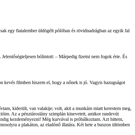
 Csak egy fiatalember üldögélt pólóban és rövidnadrágban az egyik fal
elentőségteljesen bólintott: – Márpedig fizetni nem fogok érte. És
kevés filmben hiszem el, hogy a nőnek is jó. Vagyis hazugságot
vtam, kiderült, van valakije; volt, akit a munkám miatt kerestem meg,
ióim. Az a pénztároslány szimplán kinevetett, amikor randevút
 mindig kezdeményezni! Még kurvával is próbálkoztam. Azt hittem,
osolyra a plakáton, az eladónő illatára. Két hete a buszon ültömben