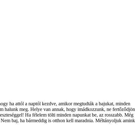
 hogy ha attól a naptól kezdve, amikor megtudták a bajukat, minden
nem halunk meg. Helye van annak, hogy imádkozzunk, ne fertőződjön
szteséggel! Ha félelem tölti minden napunkat be, az rosszabb. Még
a. Nem baj, ha bármeddig is otthon kell maradnia. Méltányoljuk amink