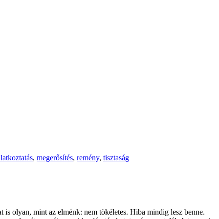
latkoztatás
,
megerősítés
,
remény
,
tisztaság
 is olyan, mint az elménk: nem tökéletes. Hiba mindig lesz benne.