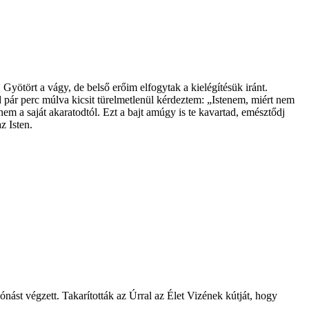
yötört a vágy, de belső erőim elfogytak a kielégítésük iránt.
pár perc múlva kicsit türelmetlenül kérdeztem: „Istenem, miért nem
em a saját akaratodtól. Ezt a bajt amúgy is te kavartad, emésztődj
z Isten.
ást végzett. Takarították az Úrral az Élet Vizének kútját, hogy