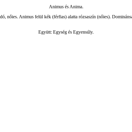
Animus és Anima.
ogadó, nőies. Animus felül kék (férfias) alatta rózsaszín (nőies). Dominán
Együtt: Egység és Egyensúly.