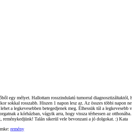
őből egy mélyet. Hallottam rosszindulatú tumorral diagnosztizáltaktól,
kor sokkal rosszabb. Hiszen 1 napon lesz az. Az összes többi napon 
lehet a legkevesebben betegedjenek meg. Élhessük túl a legkevesebb ve
forgatnak a kórházban, vágyik arra, hogy vissza térhessen az otthonáb
reménykedjünk! Talán sikerül vele bevonzani a jó dolgokat. :) Kata
ímke:
remény