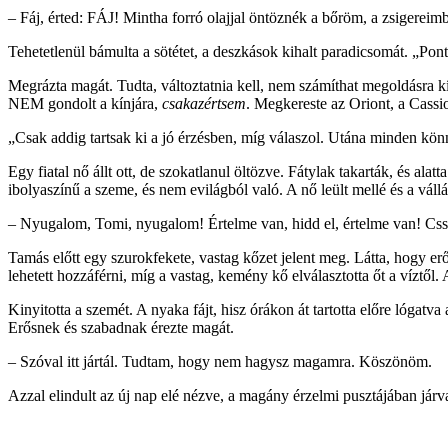
– Fáj, érted: FÁJ! Mintha forró olajjal öntöznék a bőröm, a zsigerei
Tehetetlenül bámulta a sötétet, a deszkások kihalt paradicsomát. „Pont 
Megrázta magát. Tudta, változtatnia kell, nem számíthat megoldásra kív
NEM gondolt a kínjára,
csakazértsem
. Megkereste az Oriont, a Cassi
„Csak addig tartsak ki a jó érzésben, míg válaszol. Utána minden könn
Egy fiatal nő állt ott, de szokatlanul öltözve. Fátylak takarták, és alat
ibolyaszínű a szeme, és nem evilágból való. A nő leült mellé és a vállára 
– Nyugalom, Tomi, nyugalom! Értelme van, hidd el, értelme van! Csss
Tamás előtt egy szurokfekete, vastag kőzet jelent meg. Látta, hogy er
lehetett hozzáférni, míg a vastag, kemény kő elválasztotta őt a víztől. 
Kinyitotta a szemét. A nyaka fájt, hisz órákon át tartotta előre lógatv
Erősnek és szabadnak érezte magát.
– Szóval itt jártál. Tudtam, hogy nem hagysz magamra. Köszönöm.
Azzal elindult az új nap elé nézve, a magány érzelmi pusztájában járv