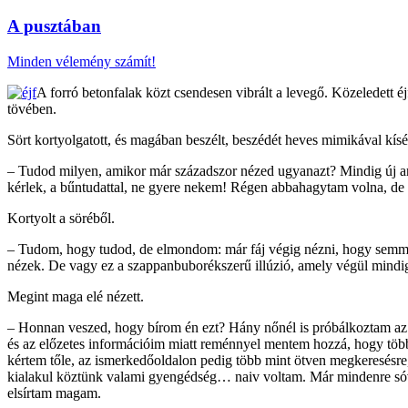
A pusztában
Minden vélemény számít!
A forró betonfalak közt csendesen vibrált a levegő. Közeledett éj
tövében.
Sört kortyolgatott, és magában beszélt, beszédét heves mimikával kísé
– Tudod milyen, amikor már századszor nézed ugyanazt? Mindig új arco
kérlek, a bűntudattal, ne gyere nekem! Régen abbahagytam volna, de
Kortyolt a söréből.
– Tudom, hogy tudod, de elmondom: már fáj végig nézni, hogy semmi
nézek. De vagy ez a szappanbuborékszerű illúzió, amely végül mindig 
Megint maga elé nézett.
– Honnan veszed, hogy bírom én ezt? Hány nőnél is próbálkoztam az elm
és az előzetes információim miatt reménnyel mentem hozzá, hogy több
kértem tőle, az ismerkedőoldalon pedig több mint ötven megkeresésre,
kialakul köztünk valami gyengédség… naiv voltam. Már mindenre sóvár
elsírtam magam.