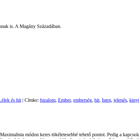
ásnak is. A Magány Századában.
Lélek és hit
| Címke:
bizalom
,
Ember
,
emberség
,
hit
,
Isten
,
jelenés
,
kinyi
Maximalista módon keres tökéletesebbé tehető pontot. Pedig a kapcsolat