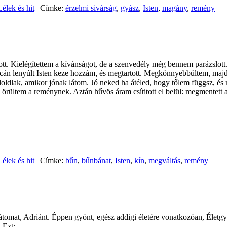
Lélek és hit
| Címke:
érzelmi sivárság
,
gyász
,
Isten
,
magány
,
remény
 Kielégítettem a kívánságot, de a szenvedély még bennem parázslott. G
ácán lenyúlt Isten keze hozzám, és megtartott. Megkönnyebbültem, majd 
ldlak, amikor jónak látom. Jó neked ha átéled, hogy tőlem függsz, és n
 örültem a reménynek. Aztán hűvös áram csítitott el belül: megmentett a
Lélek és hit
| Címke:
bűn
,
bűnbánat
,
Isten
,
kín
,
megváltás
,
remény
tomat, Adriánt. Éppen gyónt, egész addigi életére vonatkozóan, Életgyón
 Ezt: