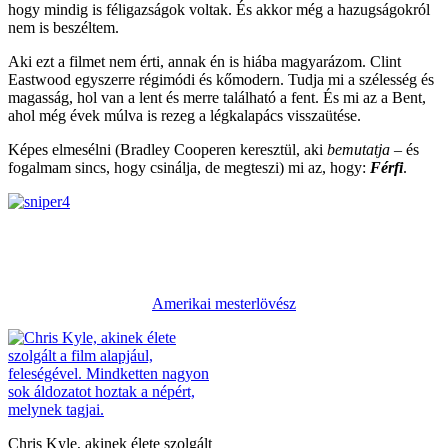
hogy mindig is féligazságok voltak. És akkor még a hazugságokról
nem is beszéltem.
Aki ezt a filmet nem érti, annak én is hiába magyarázom. Clint
Eastwood egyszerre régimódi és kőmodern. Tudja mi a szélesség és
magasság, hol van a lent és merre található a fent. És mi az a Bent,
ahol még évek múlva is rezeg a légkalapács visszaütése.
Képes elmesélni (Bradley Cooperen keresztül, aki
bemutatja
– és
fogalmam sincs, hogy csinálja, de megteszi) mi az, hogy:
Férfi
.
Amerikai mesterlövész
Chris Kyle, akinek élete szolgált