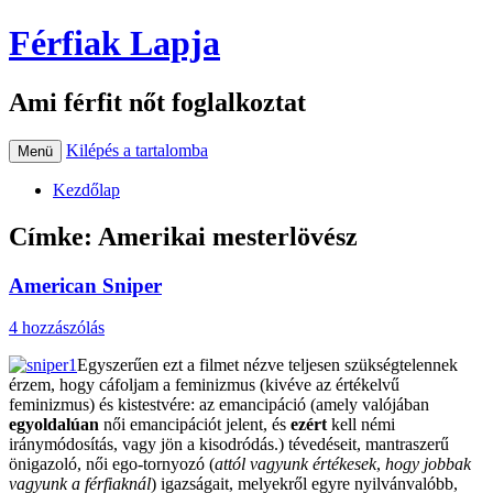
Férfiak Lapja
Ami férfit nőt foglalkoztat
Kilépés a tartalomba
Menü
Kezdőlap
Címke:
Amerikai mesterlövész
American Sniper
4 hozzászólás
Egyszerűen ezt a filmet nézve teljesen szükségtelennek
érzem, hogy cáfoljam a feminizmus (kivéve az értékelvű
feminizmus) és kistestvére: az emancipáció (amely valójában
egyoldalúan
női emancipációt jelent, és
ezért
kell némi
iránymódosítás, vagy jön a kisodródás.) tévedéseit, mantraszerű
önigazoló, női ego-tornyozó (
attól
vagyunk értékesek
,
hogy jobbak
vagyunk a férfiaknál
) igazságait, melyekről egyre nyilvánvalóbb,