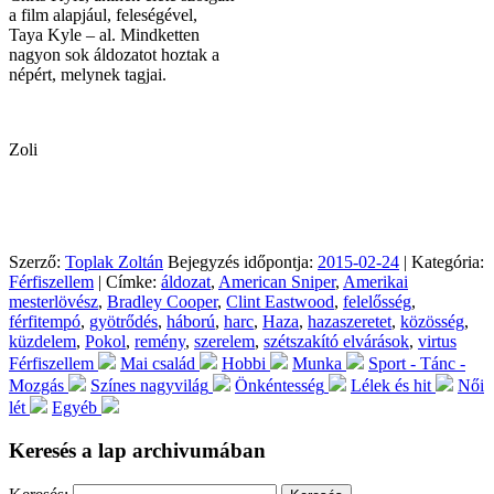
a film alapjául, feleségével,
Taya Kyle – al. Mindketten
nagyon sok áldozatot hoztak a
népért, melynek tagjai.
Zoli
Szerző:
Toplak Zoltán
Bejegyzés időpontja:
2015-02-24
| Kategória:
Férfiszellem
| Címke:
áldozat
,
American Sniper
,
Amerikai
mesterlövész
,
Bradley Cooper
,
Clint Eastwood
,
felelősség
,
férfitempó
,
gyötrődés
,
háború
,
harc
,
Haza
,
hazaszeretet
,
közösség
,
küzdelem
,
Pokol
,
remény
,
szerelem
,
szétszakító elvárások
,
virtus
Férfiszellem
Mai család
Hobbi
Munka
Sport - Tánc -
Mozgás
Színes nagyvilág
Önkéntesség
Lélek és hit
Női
lét
Egyéb
Keresés a lap archivumában