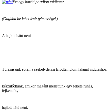
Ezt egy baráti portálon találtam:
(Gugliba be lehet írni: tyimességek)
A hajlott hátú néni
Túrázásaink során a székelyderzsi Erődtemplom falánál induláshoz
készülődtünk, amikor megállt mellettünk egy fekete ruhás,
fejkendős,
hajlott hátú néni.