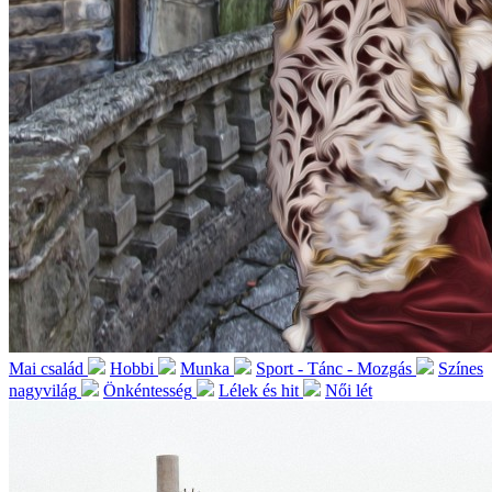
Mai család
Hobbi
Munka
Sport - Tánc - Mozgás
Színes
nagyvilág
Önkéntesség
Lélek és hit
Női lét