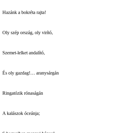
Hazánk a bokréta rajta!
Oly szép ország, oly virító,
Szemet-lelket andalító,
És oly gazdag!… aranysárgán
Ringatózik rónaságán
A kalászok óceánja;