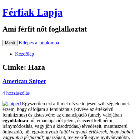
Férfiak Lapja
Ami férfit nőt foglalkoztat
Kilépés a tartalomba
Menü
Kezdőlap
Címke:
Haza
American Sniper
4 hozzászólás
Egyszerűen ezt a filmet nézve teljesen szükségtelennek
érzem, hogy cáfoljam a feminizmus (kivéve az értékelvű
feminizmus) és kistestvére: az emancipáció (amely valójában
egyoldalúan
női emancipációt jelent, és
ezért
kell némi
iránymódosítás, vagy jön a kisodródás.) tévedéseit, mantraszerű
önigazoló, női ego-tornyozó (
attól
vagyunk értékesek
,
hogy jobbak
vagyunk a férfiaknál
) igazságait, melyekről egyre nyilvánvalóbb,