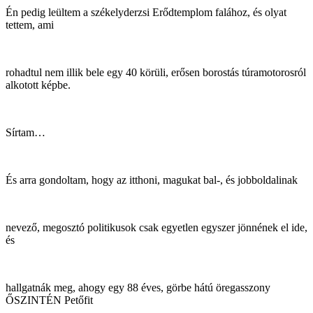
Én pedig leültem a székelyderzsi Erődtemplom falához, és olyat
tettem, ami
rohadtul nem illik bele egy 40 körüli, erősen borostás túramotorosról
alkotott képbe.
Sírtam…
És arra gondoltam, hogy az itthoni, magukat bal-, és jobboldalinak
nevező, megosztó politikusok csak egyetlen egyszer jönnének el ide,
és
hallgatnák meg, ahogy egy 88 éves, görbe hátú öregasszony
ŐSZINTÉN Petőfit