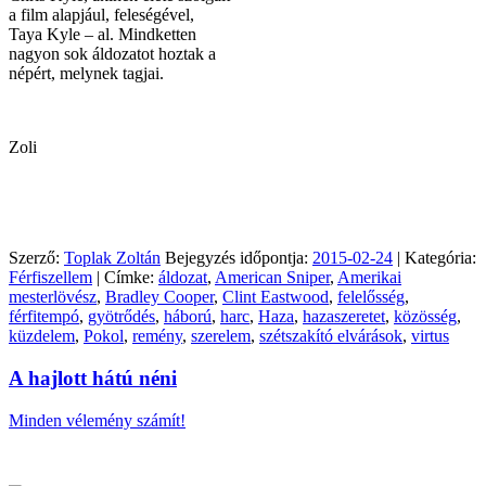
a film alapjául, feleségével,
Taya Kyle – al. Mindketten
nagyon sok áldozatot hoztak a
népért, melynek tagjai.
Zoli
Szerző:
Toplak Zoltán
Bejegyzés időpontja:
2015-02-24
| Kategória:
Férfiszellem
| Címke:
áldozat
,
American Sniper
,
Amerikai
mesterlövész
,
Bradley Cooper
,
Clint Eastwood
,
felelősség
,
férfitempó
,
gyötrődés
,
háború
,
harc
,
Haza
,
hazaszeretet
,
közösség
,
küzdelem
,
Pokol
,
remény
,
szerelem
,
szétszakító elvárások
,
virtus
A hajlott hátú néni
Minden vélemény számít!