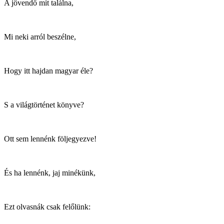
A jövendő mit találna,
Mi neki arról beszélne,
Hogy itt hajdan magyar éle?
S a világtörténet könyve?
Ott sem lennénk följegyezve!
És ha lennénk, jaj minékünk,
Ezt olvasnák csak felőlünk: