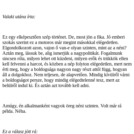
Valaki utána írta:
Ez egy elképesztően szép történet. De, most jön a fika. Jó emberi
szokás szerint ez a motoros már megint másokkal elégedetlen.
Elgondolkozott azon, vajon ő van-e olyan szinten, mint az a néni?
Aztán meg, lássuk be, alig ismerjük a nagypolitikát. Fogalmunk
sincsen róla, milyen lehet ott küzdeni, milyen erők és trükkök ellen
kell felvenni a harcot, és közben a nép folyton elégedetlen, mert nem
érti meg, hogy a boldogsága nagyon nagy részt attól függ, hogyan
áll a dolgokhoz. Nem teljesen, de alapvetően. Mindig kívülről várni
a boldogságot persze, hogy mindig elégedtelenné tesz, mert az
belülről indul ki. És aztán azt tovább kell adni.
Amúgy, én alkalmanként vagyok öreg néni szinten. Volt már rá
példa. Néha.
Ez a válasz jött rá: