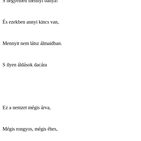
S hegyeiben mennyi bánya!
És ezekben annyi kincs van,
Mennyit nem látsz álmaidban.
S ilyen áldások dacára
Ez a nemzet mégis árva,
Mégis rongyos, mégis éhes,