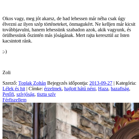
Okos vagy, meg jót akarsz, de had lehessen már néha csak úgy
élvezni az ilyen szép történeteket, önmagukért. Ne kelljen már kicsit
továbbjavulni, hanem lehessünk szabadon azok, akik vagyunk, és
örülhessünk őszintén más jóságának. Mert rajta keresztül az Isten
kacsintott ránk.
;-)
Zoli
Szerző:
Toplak Zoltán
Bejegyzés időpontja:
2013-09-27
| Kategória:
Lélek és hit
| Címke:
érzelmek
,
hajlott hátú néni
,
Haza
,
hazafiság
,
Petőfi
,
szívjóság
,
tiszta szív
Férfiszellem