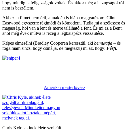
hogy mindig is féligazságok voltak. És akkor még a hazugságokról
nem is beszéltem.
Aki ezt a filmet nem érti, annak én is hiába magyarázom. Clint
Eastwood egyszerre régimódi és kőmodern. Tudja mi a szélesség és
magasság, hol van a lent és merre található a fent. És mi az a Bent,
ahol még évek múlva is rezeg a légkalapács visszaütése.
Képes elmesélni (Bradley Cooperen keresztül, aki
bemutatja
– és
fogalmam sincs, hogy csinálja, de megteszi) mi az, hogy:
Férfi
.
Amerikai mesterlövész
Chris Kyle, akinek élete szolgált