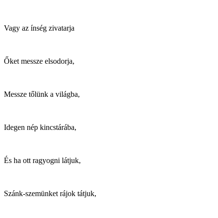
Vagy az ínség zivatarja
Őket messze elsodorja,
Messze tőlünk a világba,
Idegen nép kincstárába,
És ha ott ragyogni látjuk,
Szánk-szemünket rájok tátjuk,