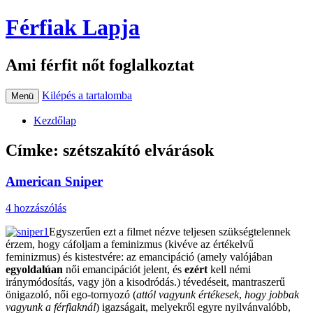
Férfiak Lapja
Ami férfit nőt foglalkoztat
Kilépés a tartalomba
Menü
Kezdőlap
Címke:
szétszakító elvárások
American Sniper
4 hozzászólás
Egyszerűen ezt a filmet nézve teljesen szükségtelennek
érzem, hogy cáfoljam a feminizmus (kivéve az értékelvű
feminizmus) és kistestvére: az emancipáció (amely valójában
egyoldalúan
női emancipációt jelent, és
ezért
kell némi
iránymódosítás, vagy jön a kisodródás.) tévedéseit, mantraszerű
önigazoló, női ego-tornyozó (
attól
vagyunk értékesek
,
hogy jobbak
vagyunk a férfiaknál
) igazságait, melyekről egyre nyilvánvalóbb,