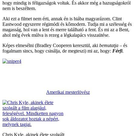
hogy mindig is féligazságok voltak. És akkor még a hazugságokról
nem is beszéltem.
Aki ezt a filmet nem érti, annak én is hiába magyarázom. Clint
Eastwood egyszerre régimódi és kőmodern. Tudja mi a szélesség és
magasság, hol van a lent és merre található a fent. És mi az a Bent,
ahol még évek múlva is rezeg a légkalapács visszaütése.
Képes elmesélni (Bradley Cooperen keresztül, aki
bemutatja
– és
fogalmam sincs, hogy csinálja, de megteszi) mi az, hogy:
Férfi
.
Amerikai mesterlövész
Chris Kyle, akinek élete szolgált