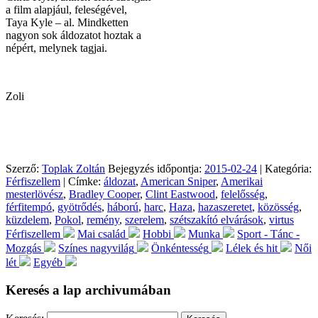
a film alapjául, feleségével,
Taya Kyle – al. Mindketten
nagyon sok áldozatot hoztak a
népért, melynek tagjai.
Zoli
Szerző:
Toplak Zoltán
Bejegyzés időpontja:
2015-02-24
| Kategória:
Férfiszellem
| Címke:
áldozat
,
American Sniper
,
Amerikai
mesterlövész
,
Bradley Cooper
,
Clint Eastwood
,
felelősség
,
férfitempó
,
gyötrődés
,
háború
,
harc
,
Haza
,
hazaszeretet
,
közösség
,
küzdelem
,
Pokol
,
remény
,
szerelem
,
szétszakító elvárások
,
virtus
Férfiszellem
Mai család
Hobbi
Munka
Sport - Tánc -
Mozgás
Színes nagyvilág
Önkéntesség
Lélek és hit
Női
lét
Egyéb
Keresés a lap archivumában