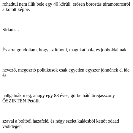
rohadtul nem illik bele egy 40 körüli, erősen borostás túramotorosról
alkotott képbe.
Sírtam…
És arra gondoltam, hogy az itthoni, magukat bal-, és jobboldalinak
nevező, megosztó politikusok csak egyetlen egyszer jönnének el ide,
és
hallgatnák meg, ahogy egy 88 éves, görbe hátú öregasszony
ŐSZINTÉN Petőfit
szaval a boltból hazafelé, és négy szelet kalácsból kettőt odaad
vadidegen