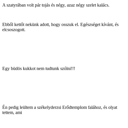
A szatyrában volt pár tojás és négy, azaz négy szelet kalács.
Ebből kettőt nekünk adott, hogy osszuk el. Egészséget kívánt, és
elcsoszogott.
Egy büdös kukkot nem tudtunk szólni!!!
Én pedig leültem a székelyderzsi Erődtemplom falához, és olyat
tettem, ami