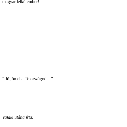
magyar lelkű ember!
” Jöjjön el a Te országod…”
Valaki utána írta: