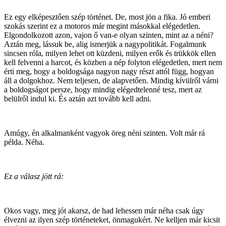
Ez egy elképesztően szép történet. De, most jön a fika. Jó emberi
szokás szerint ez a motoros már megint másokkal elégedetlen.
Elgondolkozott azon, vajon ő van-e olyan szinten, mint az a néni?
Aztán meg, lássuk be, alig ismerjük a nagypolitikát. Fogalmunk
sincsen róla, milyen lehet ott küzdeni, milyen erők és trükkök ellen
kell felvenni a harcot, és közben a nép folyton elégedetlen, mert nem
érti meg, hogy a boldogsága nagyon nagy részt attól függ, hogyan
áll a dolgokhoz. Nem teljesen, de alapvetően. Mindig kívülről várni
a boldogságot persze, hogy mindig elégedtelenné tesz, mert az
belülről indul ki. És aztán azt tovább kell adni.
Amúgy, én alkalmanként vagyok öreg néni szinten. Volt már rá
példa. Néha.
Ez a válasz jött rá:
Okos vagy, meg jót akarsz, de had lehessen már néha csak úgy
élvezni az ilyen szép történeteket, önmagukért. Ne kelljen már kicsit