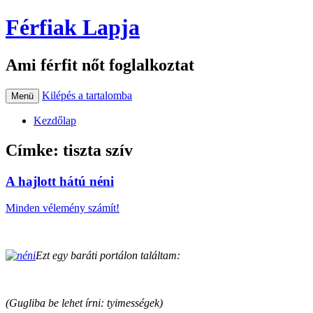
Férfiak Lapja
Ami férfit nőt foglalkoztat
Kilépés a tartalomba
Menü
Kezdőlap
Címke:
tiszta szív
A hajlott hátú néni
Minden vélemény számít!
Ezt egy baráti portálon találtam:
(Gugliba be lehet írni: tyimességek)