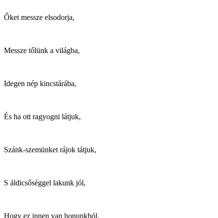
Őket messze elsodorja,
Messze tőlünk a világba,
Idegen nép kincstárába,
És ha ott ragyogni látjuk,
Szánk-szemünket rájok tátjuk,
S áldicsőséggel lakunk jól,
Hogy ez innen van honunkból.