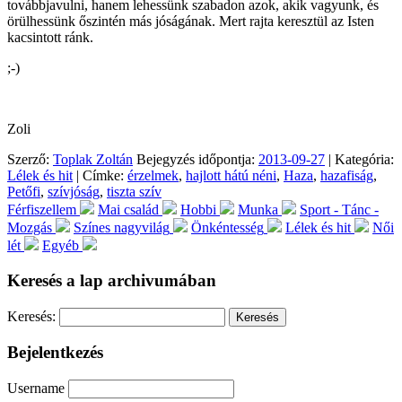
továbbjavulni, hanem lehessünk szabadon azok, akik vagyunk, és
örülhessünk őszintén más jóságának. Mert rajta keresztül az Isten
kacsintott ránk.
;-)
Zoli
Szerző:
Toplak Zoltán
Bejegyzés időpontja:
2013-09-27
| Kategória:
Lélek és hit
| Címke:
érzelmek
,
hajlott hátú néni
,
Haza
,
hazafiság
,
Petőfi
,
szívjóság
,
tiszta szív
Férfiszellem
Mai család
Hobbi
Munka
Sport - Tánc -
Mozgás
Színes nagyvilág
Önkéntesség
Lélek és hit
Női
lét
Egyéb
Keresés a lap archivumában
Keresés:
Bejelentkezés
Username