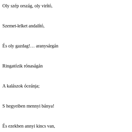
Oly szép ország, oly virító,
Szemet-lelket andalító,
És oly gazdag!… aranysárgán
Ringatózik rónaságán
A kalászok óceánja;
S hegyeiben mennyi bánya!
És ezekben annyi kincs van,