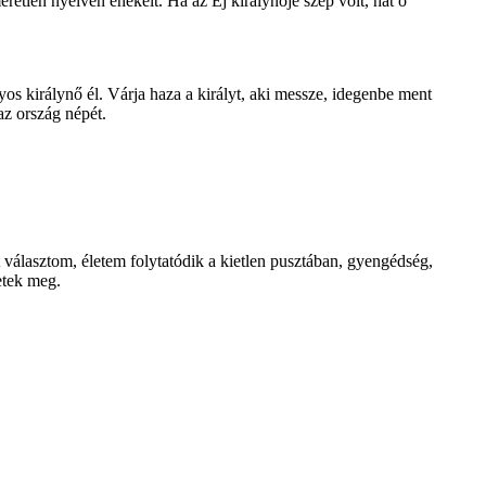
eretlen nyelven énekelt. Ha az Éj királynője szép volt, hát ő
 királynő él. Várja haza a királyt, aki messze, idegenbe ment
 az ország népét.
választom, életem folytatódik a kietlen pusztában, gyengédség,
etek meg.