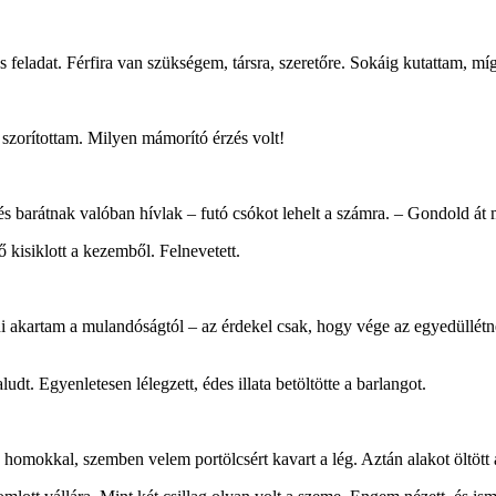
feladat. Férfira van szükségem, társra, szeretőre. Sokáig kutattam, mí
szorítottam. Milyen mámorító érzés volt!
 barátnak valóban hívlak – futó csókot lehelt a számra. – Gondold át 
kisiklott a kezemből. Felnevetett.
akartam a mulandóságtól – az érdekel csak, hogy vége az egyedüllétnek
udt. Egyenletesen lélegzett, édes illata betöltötte a barlangot.
 homokkal, szemben velem portölcsért kavart a lég. Aztán alakot öltött 