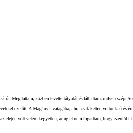
sáról. Megitattam, közben levette fátyolát és láthattam, milyen szép. Söt
ekkel ezelőtt. A Magány sivatagába, ahol csak ketten voltunk: ő és én. 
az elején volt velem kegyetlen, amíg el nem fogadtam, hogy ezentúl itt 