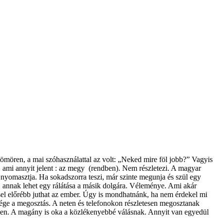
tömören, a mai szóhasználattal az volt: „Neked mire föl jobb?” Vagyis
, ami annyit jelent : az megy (rendben). Nem részletezi. A magyar
i nyomasztja. Ha sokadszorra teszi, már szinte megunja és szül egy
t, annak lehet egy rálátása a másik dolgára. Véleménye. Ami akár
éssel előrébb juthat az ember. Úgy is mondhatnánk, ha nem érdekel mi
ége a megosztás. A neten és telefonokon részletesen megosztanak
etben. A magány is oka a közlékenyebbé válásnak. Annyit van egyedül