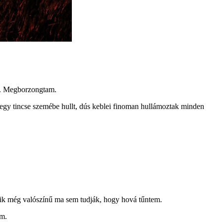
már. Megborzongtam.
 egy tincse szemébe hullt, dús keblei finoman hullámoztak minden
 akik még valószínű ma sem tudják, hogy hová tűntem.
em.