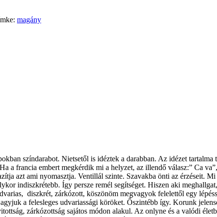
ímke:
magány
okban színdarabot. Nietsetől is idéztek a darabban. Az idézet tartalma 
a a francia embert megkérdik mi a helyzet, az illendő válasz:” Ca va”
ítja azt ami nyomasztja. Ventillál szinte. Szavakba önti az érzéseit. M
lykor indiszkrétebb. Így persze remél segítséget. Hiszen aki meghallga
, udvarias, diszkrét, zárkózott, köszönöm megvagyok felelettől egy lép
yjuk a felesleges udvariassági köröket. Őszintébb így. Korunk jelens
yitottság, zárkózottság sajátos módon alakul. Az onlyne és a valódi él