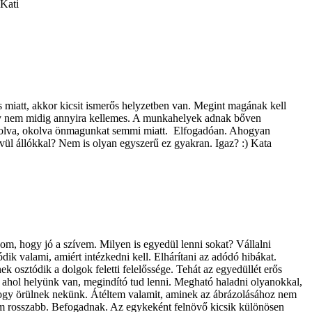
 Kati
s miatt, akkor kicsit ismerős helyzetben van. Megint magának kell
 hogy nem midig annyira kellemes. A munkahelyek adnak bőven
rholva, okolva önmagunkat semmi miatt. Elfogadóan. Ahogyan
ül állókkal? Nem is olyan egyszerű ez gyakran. Igaz? :) Kata
om, hogy jó a szívem. Milyen is egyedül lenni sokat? Vállalni
dik valami, amiért intézkedni kell. Elhárítani az adódó hibákat.
k osztódik a dolgok feletti felelőssége. Tehát az egyedüllét erős
, ahol helyünk van, megindító tud lenni. Megható haladni olyanokkal,
hogy örülnek nekünk. Átéltem valamit, aminek az ábrázolásához nem
em rosszabb. Befogadnak. Az egykeként felnövő kicsik különösen