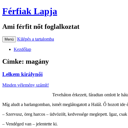
Férfiak Lapja
Ami férfit nőt foglalkoztat
Kilépés a tartalomba
Menü
Kezdőlap
Címke:
magány
Lelkem királynői
Minden vélemény számít!
Teveháton érkezett, fáradtan omlott le háta
Míg aludt a barlangomban, ismét meglátogatott a Halál. Ő hozott ide év
– Szervusz, öreg harcos – üdvözölt, kedvessége meglepett. Igaz, csak 
– Vendéged van – jelentette ki.