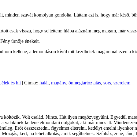
t, minden szavát komolyan gondolta. Láttam azt is, hogy már késő, büs
artott csak vissza, hogy sejtettem: hiába aláznám meg magam, már vissz
 Fény úrnője énekelt.
tudnom kellene, a lemondáson kívül mit kezdhetek magammal ezen a kie
Lélek és hit
| Címke:
halál
,
magány
,
önmegtartóztatás
,
sors
,
szerelem
átra költözik. Volt család. Nincs. Hát ilyen megözvegyülni. Egyedül m
a valakinek kellene elmondani dolgokat, aki már nincs itt. Mindenszen
némileg. Erőt össszeszedni, figyelmet elterelni, kedélyt emelni ilyenk
ozgás, kert, ha lehet alkotás, amik segíthetnek. Színház, zene, tánc, h