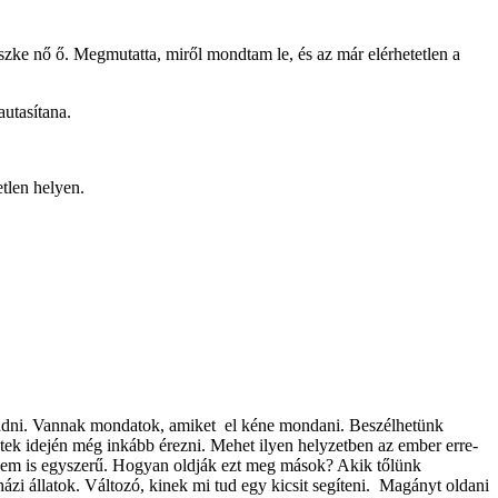
zke nő ő. Megmutatta, miről mondtam le, és az már elérhetetlen a
autasítana.
tlen helyen.
aradni. Vannak mondatok, amiket el kéne mondani. Beszélhetünk
tek idején még inkább érezni. Mehet ilyen helyzetben az ember erre-
or nem is egyszerű. Hogyan oldják ezt meg mások? Akik tőlünk
ázi állatok. Változó, kinek mi tud egy kicsit segíteni. Magányt oldani