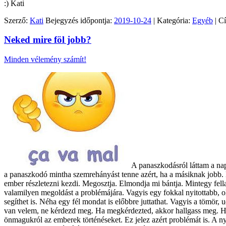
:) Kati
Szerző:
Kati
Bejegyzés időpontja:
2019-10-24
| Kategória:
Egyéb
| C
Neked mire föl jobb?
Minden vélemény számít!
A panaszkodásról láttam a nap
a panaszkodó mintha szemrehányást tenne azért, ha a másiknak jobb. H
ember részletezni kezdi. Megosztja. Elmondja mi bántja. Mintegy fellaz
valamilyen megoldást a problémájára. Vagyis egy fokkal nyitottabb, o
segíthet is. Néha egy fél mondat is előbbre juttathat. Vagyis a tömör
van velem, ne kérdezd meg. Ha megkérdezted, akkor hallgass meg. Hag
önmagukról az emberek történéseket. Ez jelez azért problémát is. A n