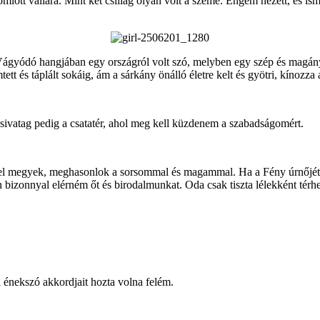
mlott vállára. Mint két csillag olyan volt a szeme. Engem nézett, és ism
gyódó hangjában egy országról volt szó, melyben egy szép és magányos
mtett és táplált sokáig, ám a sárkány önálló életre kelt és gyötri, kínozza
ivatag pedig a csatatér, ahol meg kell küzdenem a szabadságomért.
ével megyek, meghasonlok a sorsommal és magammal. Ha a Fény úrnőjét 
bizonnyal elérném őt és birodalmunkat. Oda csak tiszta lélekként térh
i énekszó akkordjait hozta volna felém.