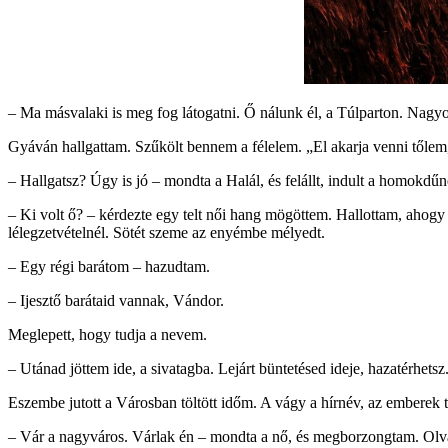
– Ma másvalaki is meg fog látogatni. Ő nálunk él, a Túlparton. Nagy
Gyáván hallgattam. Szűkölt bennem a félelem. „El akarja venni tőlem,
– Hallgatsz? Úgy is jó – mondta a Halál, és felállt, indult a homokdű
– Ki volt ő? – kérdezte egy telt női hang mögöttem. Hallottam, ahog
lélegzetvételnél. Sötét szeme az enyémbe mélyedt.
– Egy régi barátom – hazudtam.
– Ijesztő barátaid vannak, Vándor.
Meglepett, hogy tudja a nevem.
– Utánad jöttem ide, a sivatagba. Lejárt büntetésed ideje, hazatérhetsz
Eszembe jutott a Városban töltött időm. A vágy a hírnév, az emberek 
– Vár a nagyváros. Várlak én – mondta a nő, és megborzongtam. Ol