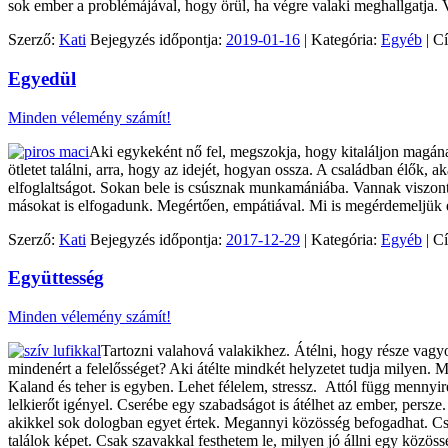
sok ember a problémájával, hogy örül, ha végre valaki meghallgatja. 
Szerző:
Kati
Bejegyzés időpontja:
2019-01-16
| Kategória:
Egyéb
| C
Egyedül
Minden vélemény számít!
Aki egykeként nő fel, megszokja, hogy kitaláljon magának
ötletet találni, arra, hogy az idejét, hogyan ossza. A családban élő
elfoglaltságot. Sokan bele is csúsznak munkamániába. Vannak viszo
másokat is elfogadunk. Megértően, empátiával. Mi is megérdemeljük e
Szerző:
Kati
Bejegyzés időpontja:
2017-12-29
| Kategória:
Egyéb
| C
Együttesség
Minden vélemény számít!
Tartozni valahová valakikhez. Átélni, hogy része vagy
mindenért a felelősséget? Aki átélte mindkét helyzetet tudja milyen. M
Kaland és teher is egyben. Lehet félelem, stressz. Attól függ mennyire
lelkierőt igényel. Cserébe egy szabadságot is átélhet az ember, pers
akikkel sok dologban egyet értek. Megannyi közösség befogadhat. Cs
találok képet. Csak szavakkal festhetem le, milyen jó állni egy kö