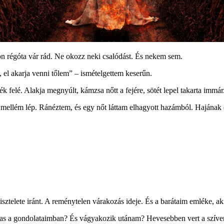
on régóta vár rád. Ne okozz neki csalódást. És nekem sem.
 el akarja venni tőlem” – ismételgettem keserűn.
nék felé. Alakja megnyúlt, kámzsa nőtt a fejére, sötét lepel takarta im
y mellém lép. Ránéztem, és egy nőt láttam elhagyott hazámból. Hajának
.
tisztelete iránt. A reménytelen várakozás ideje. És a barátaim emléke,
vas a gondolataimban? És vágyakozik utánam? Hevesebben vert a szív