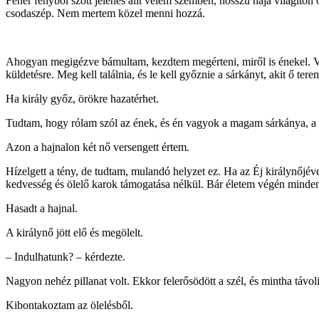
Fehér fényből szőtt jelenés állt velem szemben, hosszú haja világítón o
csodaszép. Nem mertem közel menni hozzá.
Ahogyan megigézve bámultam, kezdtem megérteni, miről is énekel. Vá
küldetésre. Meg kell találnia, és le kell győznie a sárkányt, akit ő tere
Ha király győz, örökre hazatérhet.
Tudtam, hogy rólam szól az ének, és én vagyok a magam sárkánya, a s
Azon a hajnalon két nő versengett értem.
Hízelgett a tény, de tudtam, mulandó helyzet ez. Ha az Éj királynőj
kedvesség és ölelő karok támogatása nélkül. Bár életem végén minden 
Hasadt a hajnal.
A királynő jött elő és megölelt.
– Indulhatunk? – kérdezte.
Nagyon nehéz pillanat volt. Ekkor felerősödött a szél, és mintha távol
Kibontakoztam az ölelésből.