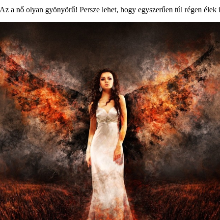
Az a nő olyan gyönyörű! Persze lehet, hogy egyszerűen túl régen élek 