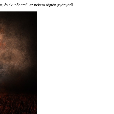
itt, és aki nőnemű, az nekem rögtön gyönyörű.