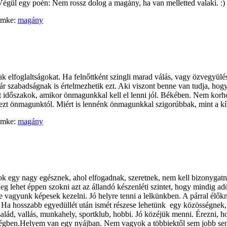
Végül egy poén: Nem rossz dolog a magány, ha van melletted valaki. :)
ímke:
magány
 elfoglaltságokat. Ha felnőttként szingli marad válás, vagy özvegyülé
k, akár szabadságnak is értelmezhetik ezt. Aki viszont benne van tudja,
nt időszakok, amikor önmagunkkal kell el lenni jól. Békében. Nem ko
zt önmagunktól. Miért is lennénk önmagunkkal szigorúbbak, mint a kív
ímke:
magány
ok egy nagy egésznek, ahol elfogadnak, szeretnek, nem kell bizonygatn
eg lehet éppen szokni azt az állandó készenléti szintet, hogy mindig adó
 vagyunk képesek kezelni. Jó helyre tenni a lelkünkben. A párral élőkne
ze. Ha hosszabb egyedüllét után ismét részese lehetünk egy közösségnek
alád, vallás, munkahely, sportklub, hobbi. Jó közéjük menni. Érezni, 
zösségben.Helyem van egy nyájban. Nem vagyok a többiektől sem jobb s