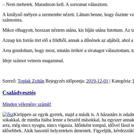
– Nem mehetek. Maradnom kell. A sorsomat választom.
A királynő mélyen a szemembe nézett. Láttam benne, hogy őszinte vol
számomra.
Mikor elhagyott, hosszan néztem utána, kis híján utána futottam. Az t
Aznap kis forrás tört elő a földből, annak a dűnének az aljából, ahol a
Arra gondoltam, hogy most, miután örökre a sivatagot választottam, 
Ideje számot vetnem magammal.
Szerző:
Toplak Zoltán
Bejegyzés időpontja:
2019-12-01
| Kategória:
Családvesztés
Minden vélemény számít!
Kiröppen az egyik gyerek, majd a másik is. A házastárs is oda
sokakkal, de mintha hiába lenne a beszéd másokkal, ha egyszer annak 
arra, még sincs nyugta, nincs vigasza. Időnként tompul, idővel fásul 
idősebbek. Akik hasonló helyzeteken átmentek. Figyeljük, kérdezzük! M