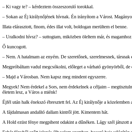
– Ki vagy te? – kérdeztem összeszoruló torokkal.
– Sokan az Éj királynőjének hívnak. Én irányítom a Várost. Magányos 
Illata elárasztott, finom, édes illat volt, boldogan merültem el benne.
– Uralkodni hívsz? – suttogtam, miközben öleltem már, és magamhoz 
Ő kuncogott.
– Nem. A hatalmam az enyém. De szeretőnek, szerelmesnek, társnak és
Megpróbáltam vadul megcsókolni, előleget a várható gyönyörből, de ő 
– Majd a Városban. Nem kapsz meg mindent egyszerre.
Megyek! Nem érdekel a Sors, nem érdekelnek a céljaim – megtisztulni 
életem lesz, a Város a miénk!
Éjfél után halk énekszó ébresztett fel. Az Éj királynője a közelemben al
A fájdalmasan andalító dallam kintről jött. Kimentem hát.
A Hold ezüst fénye megpihent odakint a dűnéken. Lágy szél játszott a