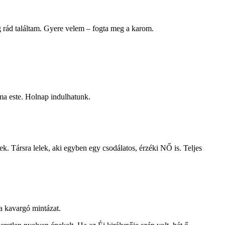
g rád találtam. Gyere velem – fogta meg a karom.
ma este. Holnap indulhatunk.
. Társra lelek, aki egyben egy csodálatos, érzéki NŐ is. Teljes
a kavargó mintázat.