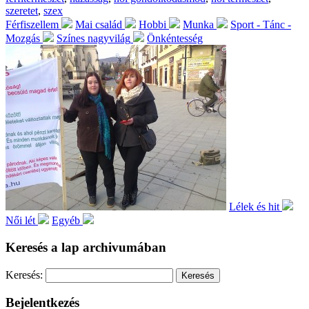
szeretet
,
szex
Férfiszellem
Mai család
Hobbi
Munka
Sport - Tánc -
Mozgás
Színes nagyvilág
Önkéntesség
Lélek és hit
Női lét
Egyéb
Keresés a lap archivumában
Keresés:
Bejelentkezés