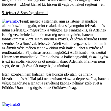
törődését – „Miért bírnád ki, hiszen itt vagyok neked segíteni – én.”
5. fejezet A Sors fogaskerekei
Frank megadja Istennek, ami az Istené. Kanadába
akarnak szökni együtt, mint család, de a selyemgubó felszakad, és
intim elzártságuk megszűnik a világtól. És Franknek is, és Adélnek
is még vezekelnie kell – de már rég nem magukért, hanem a
többiekért teszik ezt. Nem sikerül a szökés, és józan férfiként Frank
szembenéz a Sorsával: lebeszéli Adélt valami végzetes tettről, amit
az álmuk védelmében tenne – ekkor már hallani lehet a szirénázó
rendőrautókat. Fájdalmas arccal megkötözi Adélt ismét – és ezúttal
Henry sem maradhat ki. Frank elviszi a balhét egyedül, és az ügyész
is ezt javasolja később az őt menteni akaró Adélnek. Franken nem
segít, de magát és a fiát nagy bajba ránthatja.
Isten azonban nem hálátlan: bár hosszú idő után, de Frank
kiszabadul, és Adéllal (aki nem zuhant vissza a depresszióba, hanem
végig megőrizte a lángot a szívében) kapnak néhány szép évet a
Földön. Utána meg úgyis ott az Örökkévalóság.