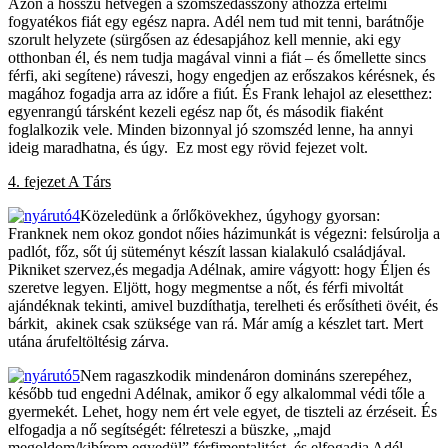
Azon a hosszú hétvégén a szomszédasszony áthozza értelmi
fogyatékos fiát egy egész napra. Adél nem tud mit tenni, barátnője
szorult helyzete (sürgősen az édesapjához kell mennie, aki egy
otthonban él, és nem tudja magával vinni a fiát – és őmellette sincs
férfi, aki segítene) ráveszi, hogy engedjen az erőszakos kérésnek, és
magához fogadja arra az időre a fiút. És Frank lehajol az elesetthez:
egyenrangú társként kezeli egész nap őt, és második fiaként
foglalkozik vele. Minden bizonnyal jó szomszéd lenne, ha annyi
ideig maradhatna, és úgy. Ez most egy rövid fejezet volt.
4. fejezet A Társ
Közeledünk a őrlőkövekhez, úgyhogy gyorsan:
Franknek nem okoz gondot nőies házimunkát is végezni: felsúrolja a
padlót, főz, sőt új süteményt készít lassan kialakuló családjával.
Pikniket szervez,és megadja Adélnak, amire vágyott: hogy Éljen és
szeretve legyen. Eljött, hogy megmentse a nőt, és férfi mivoltát
ajándéknak tekinti, amivel buzdíthatja, terelheti és erősítheti övéit, és
bárkit, akinek csak szüksége van rá. Már amíg a készlet tart. Mert
utána árufeltöltésig zárva.
Nem ragaszkodik mindenáron domináns szerepéhez,
később tud engedni Adélnak, amikor ő egy alkalommal védi tőle a
gyermekét. Lehet, hogy nem ért vele egyet, de tiszteli az érzéseit. És
elfogadja a nő segítségét: félreteszi a büszke, „majd
megoldom/kibírom egyedül” férfimentalitást, és elfogadja Adél