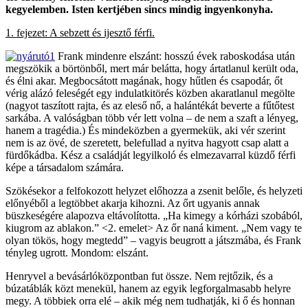
kegyelemben. Isten kertjében sincs mindig ingyenkonyha.
1. fejezet: A sebzett és ijesztő férfi.
Frank mindenre elszánt: hosszú évek raboskodása után
megszökik a börtönből, mert már belátta, hogy ártatlanul került oda,
és élni akar. Megbocsátott magának, hogy hűtlen és csapodár, őt
vérig alázó feleségét egy indulatkitörés közben akaratlanul megölte
(nagyot taszított rajta, és az eleső nő, a halántékát beverte a fűtőtest
sarkába. A valóságban több vér lett volna – de nem a szaft a lényeg,
hanem a tragédia.) És mindeközben a gyermekük, aki vér szerint
nem is az övé, de szeretett, belefullad a nyitva hagyott csap alatt a
fürdőkádba. Kész a családját legyilkoló és elmezavarral küzdő férfi
képe a társadalom számára.
Szökésekor a felfokozott helyzet előhozza a zsenit belőle, és helyzeti
előnyéből a legtöbbet akarja kihozni. Az őrt ugyanis annak
büszkeségére alapozva eltávolította. „Ha kimegy a kórházi szobából,
kiugrom az ablakon.” <2. emelet> Az őr naná kiment. „Nem vagy te
olyan tökös, hogy megtedd” – vagyis beugrott a játszmába, és Frank
tényleg ugrott. Mondom: elszánt.
Henryvel a bevásárlóközpontban fut össze. Nem rejtőzik, és a
búzatáblák közt menekül, hanem az egyik legforgalmasabb helyre
megy. A többiek orra elé – akik még nem tudhatják, ki ő és honnan