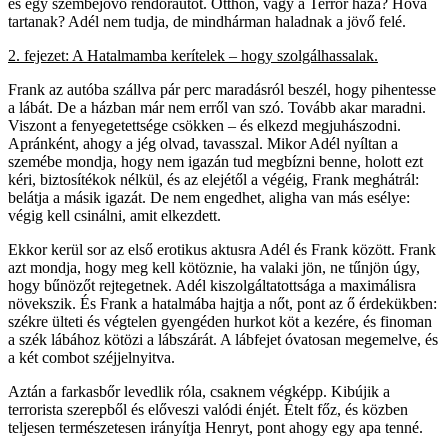
és egy szembejövő rendőrautót. Otthon, vagy a Terror háza? Hova
tartanak? Adél nem tudja, de mindhárman haladnak a jövő felé.
2. fejezet: A Hatalmamba kerítelek – hogy szolgálhassalak.
Frank az autóba szállva pár perc maradásról beszél, hogy pihentesse
a lábát. De a házban már nem erről van szó. Tovább akar maradni.
Viszont a fenyegetettsége csökken – és elkezd megjuhászodni.
Apránként, ahogy a jég olvad, tavasszal. Mikor Adél nyíltan a
szemébe mondja, hogy nem igazán tud megbízni benne, holott ezt
kéri, biztosítékok nélkül, és az elejétől a végéig, Frank meghátrál:
belátja a másik igazát. De nem engedhet, aligha van más esélye:
végig kell csinálni, amit elkezdett.
Ekkor kerül sor az első erotikus aktusra Adél és Frank között. Frank
azt mondja, hogy meg kell kötöznie, ha valaki jön, ne tűnjön úgy,
hogy bűnözőt rejtegetnek. Adél kiszolgáltatottsága a maximálisra
növekszik. És Frank a hatalmába hajtja a nőt, pont az ő érdekükben:
székre ülteti és végtelen gyengéden hurkot köt a kezére, és finoman
a szék lábához kötözi a lábszárát. A lábfejet óvatosan megemelve, és
a két combot széjjelnyitva.
Aztán a farkasbőr levedlik róla, csaknem végképp. Kibújik a
terrorista szerepből és előveszi valódi énjét. Ételt főz, és közben
teljesen természetesen irányítja Henryt, pont ahogy egy apa tenné.