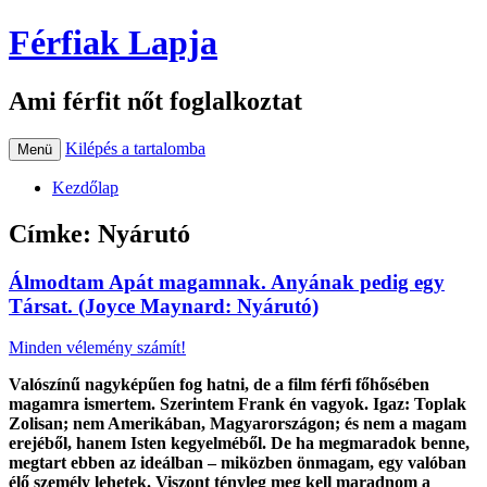
Férfiak Lapja
Ami férfit nőt foglalkoztat
Kilépés a tartalomba
Menü
Kezdőlap
Címke:
Nyárutó
Álmodtam Apát magamnak. Anyának pedig egy
Társat. (Joyce Maynard: Nyárutó)
Minden vélemény számít!
Valószínű nagyképűen fog hatni, de a film férfi főhősében
magamra ismertem. Szerintem Frank én vagyok. Igaz: Toplak
Zolisan; nem Amerikában, Magyarországon; és nem a magam
erejéből, hanem Isten kegyelméből. De ha megmaradok benne,
megtart ebben az ideálban – miközben önmagam, egy valóban
élő személy lehetek. Viszont tényleg meg kell maradnom a