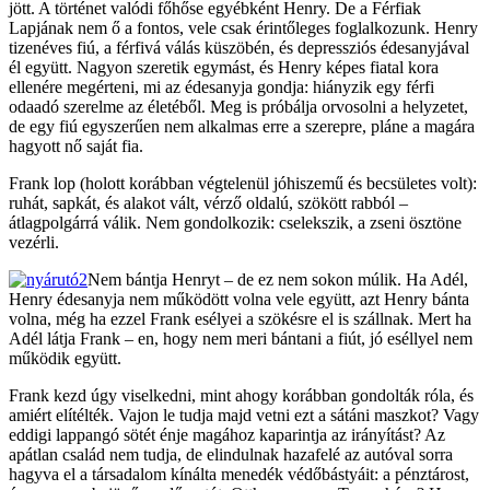
jött. A történet valódi főhőse egyébként Henry. De a Férfiak
Lapjának nem ő a fontos, vele csak érintőleges foglalkozunk. Henry
tizenéves fiú, a férfivá válás küszöbén, és depressziós édesanyjával
él együtt. Nagyon szeretik egymást, és Henry képes fiatal kora
ellenére megérteni, mi az édesanyja gondja: hiányzik egy férfi
odaadó szerelme az életéből. Meg is próbálja orvosolni a helyzetet,
de egy fiú egyszerűen nem alkalmas erre a szerepre, pláne a magára
hagyott nő saját fia.
Frank lop (holott korábban végtelenül jóhiszemű és becsületes volt):
ruhát, sapkát, és alakot vált, vérző oldalú, szökött rabból –
átlagpolgárrá válik. Nem gondolkozik: cselekszik, a zseni ösztöne
vezérli.
Nem bántja Henryt – de ez nem sokon múlik. Ha Adél,
Henry édesanyja nem működött volna vele együtt, azt Henry bánta
volna, még ha ezzel Frank esélyei a szökésre el is szállnak. Mert ha
Adél látja Frank – en, hogy nem meri bántani a fiút, jó eséllyel nem
működik együtt.
Frank kezd úgy viselkedni, mint ahogy korábban gondolták róla, és
amiért elítélték. Vajon le tudja majd vetni ezt a sátáni maszkot? Vagy
eddigi lappangó sötét énje magához kaparintja az irányítást? Az
apátlan család nem tudja, de elindulnak hazafelé az autóval sorra
hagyva el a társadalom kínálta menedék védőbástyáit: a pénztárost,