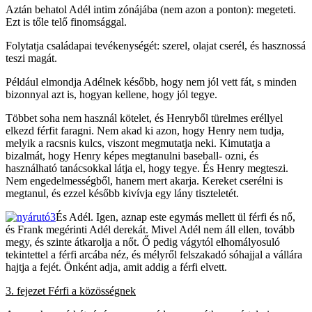
Aztán behatol Adél intim zónájába (nem azon a ponton): megeteti.
Ezt is tőle telő finomsággal.
Folytatja családapai tevékenységét: szerel, olajat cserél, és hasznossá
teszi magát.
Például elmondja Adélnek később, hogy nem jól vett fát, s minden
bizonnyal azt is, hogyan kellene, hogy jól tegye.
Többet soha nem használ kötelet, és Henryből türelmes eréllyel
elkezd férfit faragni. Nem akad ki azon, hogy Henry nem tudja,
melyik a racsnis kulcs, viszont megmutatja neki. Kimutatja a
bizalmát, hogy Henry képes megtanulni baseball- ozni, és
használható tanácsokkal látja el, hogy tegye. És Henry megteszi.
Nem engedelmességből, hanem mert akarja. Kereket cserélni is
megtanul, és ezzel később kivívja egy lány tiszteletét.
És Adél. Igen, aznap este egymás mellett ül férfi és nő,
és Frank megérinti Adél derekát. Mivel Adél nem áll ellen, tovább
megy, és szinte átkarolja a nőt. Ő pedig vágytól elhomályosuló
tekintettel a férfi arcába néz, és mélyről felszakadó sóhajjal a vállára
hajtja a fejét. Önként adja, amit addig a férfi elvett.
3. fejezet Férfi a közösségnek