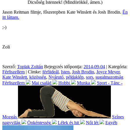
Dicsőség Istennek! (Mindörökké, ámen.)
Jason Reitman filmje, főszerepben Kate Winslett és Josh Brodin.
Én
itt láttam.
;-)
Zoli
Szerző:
Toplak Zoltán
Bejegyzés időpontja:
2014-09-04
| Kategória:
Férfiszellem
| Címke:
férfiideál
,
Isten
,
Josh Brodin
,
Joyce Meyer
,
Kate Winslett
,
közösség
,
Nyárutó
,
példaklép
,
sors
,
sugalmazottság
Férfiszellem
Mai család
Hobbi
Munka
Sport - Tánc -
Mozgás
Színes
nagyvilág
Önkéntesség
Lélek és hit
Női lét
Egyéb