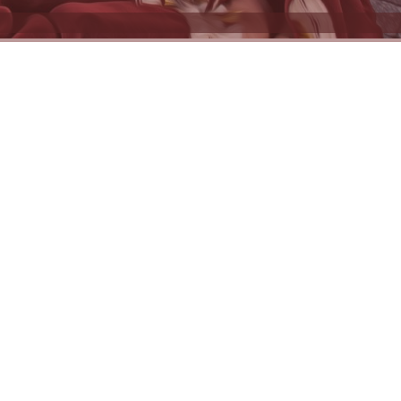
g
yéb