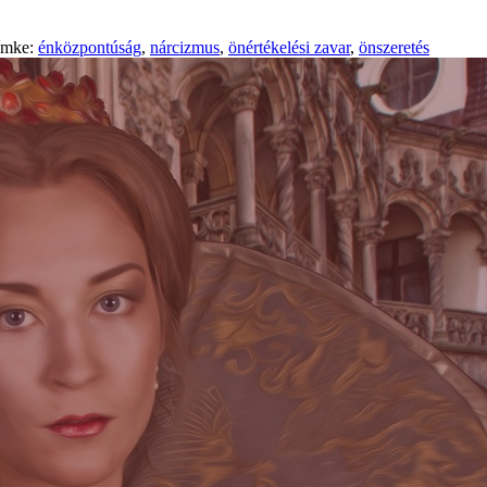
ímke:
énközpontúság
,
nárcizmus
,
önértékelési zavar
,
önszeretés