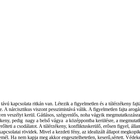
ávú kapcsolata ritkán van. Létezik a figyelmetlen és a túlérzékeny fajt
. A nárcisztikus viszont pesszimistává válik. A figyelmetlen fajta arog
yen veszélyt kerül. Gátlásos, szégyenlős, noha vágyik megmutatkozásra,d
rülékeny, pedig nagy a belső vágya a középpontba kerülésre, a megmutat
erőlteti a csodálatot. A túlérzékeny, konfliktuskerülő, erősen figyel, á
pcsolatai rövidek. Mivel a kezdeti fény, az idealizált állapot megkopik. 
mél. Ha nem kapja meg akkor engesztelhetetlen, keserű,sértett. Védekezés