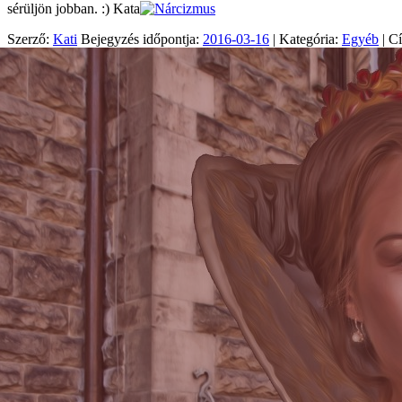
sérüljön jobban. :) Kata
Szerző:
Kati
Bejegyzés időpontja:
2016-03-16
| Kategória:
Egyéb
| C