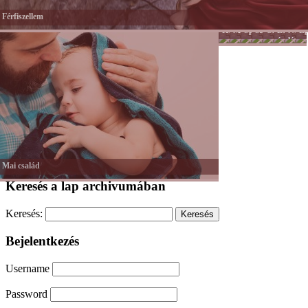
Férfiszellem
Hobbi
Munka
Sport
Színes
Önkéntessé
Lélek
Női
Eg
-
nagyvilág
és
lét
Tánc
hit
-
Mozgás
Mai család
Keresés a lap archivumában
Keresés:
Bejelentkezés
Username
Password