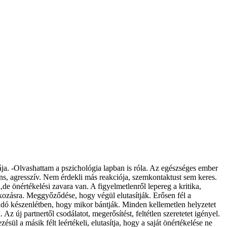
ája. -Olvashattam a pszichológia lapban is róla. Az egészséges ember
áns, agresszív. Nem érdekli más reakciója, szemkontaktust sem keres.
e önértékelési zavara van. A figyelmetlenről lepereg a kritika,
kozásra. Meggyőződése, hogy végül elutasítják. Erősen fél a
llandó készenlétben, hogy mikor bántják. Minden kellemetlen helyzetet
Az új partnertől csodálatot, megerősítést, feltétlen szeretetet igényel.
ül a másik félt leértékeli, elutasítja, hogy a saját önértékelése ne