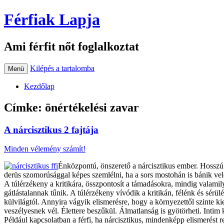
Férfiak Lapja
Ami férfit nőt foglalkoztat
Kilépés a tartalomba
Menü
Kezdőlap
Címke:
önértékelési zavar
A nárcisztikus 2 fajtája
Minden vélemény számít!
Énközpontú, önszerető a nárcisztikus ember. Hosszú t
derüs szomorúsággal képes szemlélni, ha a sors mostohán is bánik vele
A túlérzékeny a kritikára, összpontosít a támadásokra, mindig valamil
gátlástalannak tűnik. A túlérzékeny vívódik a kritikán, félénk és sé
külvilágtól. Annyira vágyik elismerésre, hogy a környezettől szinte ki
veszélyesnek vél. Élettere beszűkül. Álmatlanság is gyötörheti. Intim ka
Például kapcsolatban a férfi, ha nárcisztikus, mindenképp elismerést re