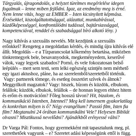
Tárgyalás, újragondolás, a helyzet türelmes megérlelése idegen
fogalmak – lenne miben fejlődni. Igaz, az eredmény meg is érné.
Nem lenne vitás, hogy az EMBER – Isten kicsinyített képmása.
Érzésekkel, kiszolgáltatottsággal, alázattal, munkabírással,
küzdőképességgel, konfrontálódni tudással, bajtársiassággal,
kompetenciával, renddel és szabadsággal bíró alkotó lény. )
Nagy kihívás a szexuális nevelés. Mit kezdjünk a szexuális
erőnkkel? Rengeteg a megoldatlan kérdés, és mindig újra kihívás elé
állít. Megoldás – e a Tízparancsolat kőkemény betartása, miközben
tönkremegyek bele, besavanyodok, megkeményedem, keserűvé
válok, vagy legyek szabados? Pornó, és vele fokozatosan belső
leépülés – mert sem testi, sem lelki egészség szintjén nem mérhető
egy igazi aktushoz, pláne, ha az szerelemből/szeretetből történik.
Vagy: partnerek tömege, és esetleg összetört szívek és álmok?
Meggyilkolt magzatok? Vagy: hiszek, bízom és küzdök, elbukom,
felállok; küzdök, elbukok, felállok – de honnan legyen ehhez hitem
és erőm és motivációm? Főleg hosszú távon?
Hit, bizalom, és
kommunikáció Istenben, Istennel? Meg kell ismernem gyakorlatilag
és konkrétan milyen is ő? Négy evangélium? Passió film, Isten fia
film? Megtanulni 24 órában kommunikálni Vele? Helyesen Bibliát
olvasni? Misztikussá nevelődni? Ajándékből erényessé válni?
Dr Varga Pál: Fontos, hogy gyermekként mit tapasztalunk meg, pl.
szerethetőek vagyunk – e? Szeretet adási képességünk ettől is függ.