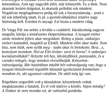
lemondásra. Ami egy nagyobb jóért, már könnyebb. Ez a titok. Nem
akarunk lezárni dolgokat, ki akarunk próbálni sok mindent.
Negatívan megfogalmazva pedig túl sok a bizonytalanság – pont a
túl sok lehetőség miatt, és pl. a gyerekvállaláshoz relatíve nagy
biztonság kell. Érzelmi és anyagi. Ezt hozta a modern világ.
Dr Varga Pál: ma nehéz a leválás a családról. Iskolázottság nagyon
megnőtt, kitolja a természetes életperiódusokat.
A nyugati ember
szinte mindent fejben akar megoldani. Retteg a józan, szükséges
emberi kalandtól, magától az Élettől. Mindent előre akar tudni. Nem
hisz, nem bízik, nem nyílik meg – tudni akar és birtokolni. Besz…s,
komolyan mondom. Hol az Élet öröme: sava és borsa? A szükséges
kockázatvállakál? Helyette teli has, látványfilmek, punnyadás, és a
csendes rettegés, hogy mindezt elveszíthetjük. Kényelem-
rabszolgaság. Bár hazánkban inkább bér-rabszolgaság van, hogy a
nyugati életszínvonal legalább látszatát igyekezzünk fenntartani –
mondom én, aki ugyanezt csinálom. De attól még így van.
Régebben szigorúbb volt a társadalom: kénytelenek voltak
megházasodni a fiatalok. És el volt intézve a kérdés.
Vajon mindig?
A Doktor úr nem mondta ezt, de valószínű gondolta.