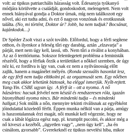
volt: az tipikus patriarchális házasság volt. Édesanyja tyúkanyó
módjára körülvette a családját, gondoskodott, melengetett. Nem volt
ennek hiányával gondja a Doktor úrnak, míg nem találkozott egy
nővel, aki ezt tudta adni, és ezt ő nagyon vonzónak és erotikusnak
találta.
(No, mi történt, Doktor úr? Jobb, ha nem tudjuk? Bocsánat,
kajánkodok…)
Dr Spéder Zsolt viszi a szót tovább. Előfordul, hogy a férfi segítene
otthon, és ilyenkor a feleség tűri egy darabig, aztán „elzavarja” a
párját, mert nem úgy kell, lassú, stb. Nem tűri a riválist a konyhában.
Az az ő territóriuma. Sokszor felemlegetett probléma a feministák
részéről, hogy a férfiak őrzik a területüket a nőkkel szemben, de úgy
néz ki, ez fordítva is így van, csak ez nem a nyilvánosság előtt
zajlik, hanem a magánélet mélyén. (
Ronda szexuális hasonlat lesz,
de egy férfi nem tudja eltitkolni pl. az orgazmusát sem. Egy nőében
meg csak akkor lehetünk biztosak, ha eléggé ismerjük. Nyílt-rejtett.
Yang-Yin. CSBE ugyan így. A férfi üt – ott a nyoma. A nő
házsártos: hacsak felvétel nem készül és rendszeresen róla, igazán
bizonyítható nyoma nincs. Bár mindenki tudja – és mindenki
hallgat.)
Sok múlik a nőn, mennyire tekinti riválisnak az egyébként
jóindulattal közeledő férfit. Éppen munka nélkül van a párja, amúgy
is haszontalannak érzi magát, női munkát kell végeznie, hogy ne
csak a lábát lógázza egész nap, pl. krumplit pucolni, és akkor még a
nő kiveszi a kezéből, „ügyetlen vagy”, „nem úgy kell”, „ha én
csinálom, gyorsabb”. Gyerekeknél ez tipikus nevelési hiba, mikor