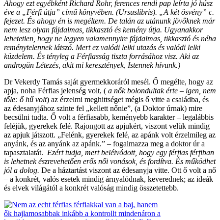
Ahogy ezt egyébként Richard Rohr, ferences rendi pap leírta jó húsz
éve a „Férfi útja” című könyvében. (Ursuslibris). „A két ösvény” c.
fejezet. És ahogy én is megéltem. De talán az utánunk jövőknek már
nem lesz olyan fájdalmas, tikkasztó és kemény útja. Ugyanakkor
lehetetlen, hogy ne legyen valamennyire fájdalmas, tikkasztó és néha
reménytelennek látszó. Mert ez valódi lelki utazás és valódi lelki
küzdelem. És tényleg a Férfiasság tiszta forrásához visz. Aki az
androgün Létezés, akit mi keresztények, Istennek hívunk.)
Dr Vekerdy Tamás saját gyermekkoráról mesél. Ő megélte, hogy az
apja, noha Férfias jelenség volt, (
a nők bolondultak érte – igen, nem
tőle: ő hű volt
) az érzelmi meghittséget mégis ő vitte a családba, és
az édesanyjához szinte fel „kellett nőnie”, (a Doktor úrnak) mire
becsülni tudta. Ő volt a férfiasabb, keményebb karakter – legalábbis
feléjük, gyerekek felé. Rajongott az apjukért, viszont velük mindig
az apjuk játszott. „Felénk, gyerekek felé, az apánk volt érzelmileg az
anyánk, és az anyánk az apánk.” – fogalmazza meg a doktor úr a
tapasztalatát.
Ezért tudja, mert beléivódott, hogy egy férfias férfiban
is lehetnek észrevehetően erős női vonások, és fordítva. És működhet
jól a dolog.
De a háztartást viszont az édesanyja vitte. Ott ő volt a nő
– a konkrét, valós esetek mindig árnyalódnak, keverednek; az ideák
és elvek világától a konkrét valóság mindig összetettebb.