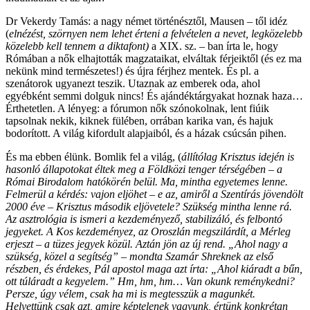
Dr Vekerdy Tamás: a nagy német történésztől, Mausen – től idéz
(
elnézést, szörnyen nem lehet érteni a felvételen a nevet, legközelebb
közelebb kell tennem a diktafont)
a XIX. sz. – ban írta le, hogy
Rómában a nők elhajtották magzataikat, elváltak férjeiktől (és ez ma
nekünk mind természetes!) és újra férjhez mentek. És pl. a
szenátorok ugyanezt teszik. Utaznak az emberek oda, ahol
egyébként semmi dolguk nincs! És ajándéktárgyakat hoznak haza…
Érthetetlen. A lényeg: a fórumon nők szónokolnak, lent fiúik
tapsolnak nekik, kiknek fülében, orrában karika van, és hajuk
bodorított. A világ kifordult alapjaiból, és a házak csúcsán pihen.
És ma ebben élünk. Bomlik fel a világ, (
állítólag Krisztus idején is
hasonló állapotokat éltek meg a Földközi tenger térségében – a
Római Birodalom hatókörén belül. Ma, mintha egyetemes lenne.
Felmerül a kérdés: vajon eljöhet – e az, amiről a Szentírás jövendölt
2000 éve – Krisztus második eljövetele? Szükség mintha lenne rá.
Az asztrológia is ismeri a kezdeményező, stabilizáló, és felbontó
jegyeket. A Kos kezdeményez, az Oroszlán megszilárdít, a Mérleg
erjeszt – a tüzes jegyek közül. Aztán jön az új rend. „Ahol nagy a
szükség, közel a segítség” – mondta Szamár Shreknek az első
részben, és érdekes, Pál apostol maga azt írta: „Ahol kiáradt a bűn,
ott túláradt a kegyelem.” Hm, hm, hm… Van okunk reménykedni?
Persze, úgy vélem, csak ha mi is megtesszük a magunkét.
Helyettünk csak azt, amire képtelenek vagyunk, értünk konkrétan