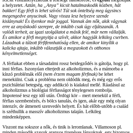
a helyzetet.
Aztán, ha „Anya” kicsit hatalmaskodik közben, hát
bakker! Egy férfi is lehet szívós! Túl sok önteltség meg úgysincs
megengedve anyucinak. Vagy vissza lesz helyezve szende
kislánynak! És ilyenkor már joggal.
Vannak ám nők, akik vágynak
erre az anyáskodó szerepre, de inkább csak úgy eljátszanák. A
valódi terheit, az igazi szolgálatot a másik felé, már nem vállalják.
És amikor a férfi megnyitja a szívét, akkor hagyják lelkileg cserben.
Lázadnak a túlzott férfifennhatóság ellen, de amikor kinyílik a
kalicka ajtaja, inkább választják a megszokott és otthonos
kényelmetlenséget.
A férfiakat ebben a társadalmi rossz beidegződés is gátolja,
hogy pl.
inni férfias. Iszonyúan elterjedt az alkoholizmus, és a mámorba a
kínzó problémák elől
(nem érzem magam férfinak)
be lehet
menekülni. Csak a probléma nem oldódik meg, és még egy erős
pszichiátriai betegség, egy addikció is kialakul mellé. Ráadásul az
alkoholizmus a biológiai férfiasságot ténylegesen rombolja.
Impotensé tesz egy idő után. Ördögi kör – mert menekül a férfi,
férfias szembenézés, és bölcs tanulás, és igen, akár egy még olyan
intenzív, de átmeneti szenvedés helyett. És hát előbb-utóbb a család
is széthullik a masszív alkoholizmus talaján. Lelkileg
mindenképpen.
Viszont ma sokszor a nők, és tinik is leromlanak. Villamoson pl.
minden második szavuk aranyos tizenéves lányoknak, egy bizonyos