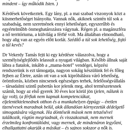
mindent – így működik Isten. )
Kérdések következtek. Egy lány, pl. a mai szabad viszonyok közt a
kiismerhetőséget hiányolta. Vannak nők, akiknek szintén túl sok a
szabadság, nem szeretnének ennyi lehetőséget, egyszerűbb és
egyértelműbb önmeghatározásra vágynak. Régen pl. a magánszféra
a nő territóriuma, a külvilág a férfié volt. Ma általában elmondható,
hogy alig van az egyén előtt korlát.
Szédítő a túl sok lehetőség, fojtó
a túl kevés?
Dr Vekerdy Tamás fejti ki egy kérdésre válaszolva, hogy a
személyiségfejlődés lelassult a nyugati világban. Később állnak saját
lábra a fiatalok, inkább a „mama-hotel” vendégei, képzési
rendszerünk is ezt támogatja, nagyon sokáig készülünk fel és főleg
fejben az Életre, aztán ott van a sok kipróbálásra váró lehetőség,
örömforrás, közben nincsenek egészséges terhek, felelősségvállalás
– társadalmi szintű pubertás kor jelenik meg, ahol természetesnek
számít, hogy az első gyerek 30 éves kor körül jön (
jelen, nálunk is
így volt)
, (
a férfiak nem kapnak kompetenciákat,
eljelentéktelenednek otthon és a munkahelyen éppúgy – éretlen
tizenévesek maradnak belül, akik állandóan környezetük dédelgető
simogatására vágynak. Ha döntéseik mások nem tetszésével
találkozik, rögtön megriadnak, és visszakoznak, nem mernek
érzelmileg konfrontálódni, vagy mernek, de mindenáron legyőzni,
elhallgattatni akarják a másikat – és sajnos sokszor a nők is.