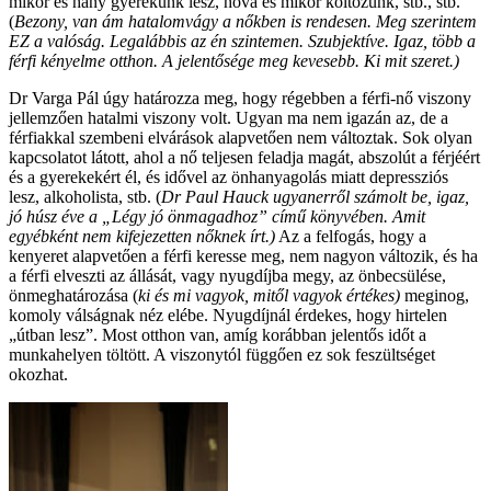
mikor és hány gyerekünk lesz, hova és mikor költözünk, stb., stb.
(
Bezony, van ám hatalomvágy a nőkben is rendesen. Meg szerintem
EZ a valóság. Legalábbis az én szintemen. Szubjektíve. Igaz, több a
férfi kényelme otthon. A jelentősége meg kevesebb. Ki mit szeret.)
Dr Varga Pál úgy határozza meg, hogy régebben a férfi-nő viszony
jellemzően hatalmi viszony volt. Ugyan ma nem igazán az, de a
férfiakkal szembeni elvárások alapvetően nem változtak. Sok olyan
kapcsolatot látott, ahol a nő teljesen feladja magát, abszolút a férjéért
és a gyerekekért él, és idővel az önhanyagolás miatt depressziós
lesz, alkoholista, stb. (
Dr Paul Hauck ugyanerről számolt be, igaz,
jó húsz éve a „Légy jó önmagadhoz” című könyvében. Amit
egyébként nem kifejezetten nőknek írt.)
Az a felfogás, hogy a
kenyeret alapvetően a férfi keresse meg, nem nagyon változik, és ha
a férfi elveszti az állását, vagy nyugdíjba megy, az önbecsülése,
önmeghatározása (
ki és mi vagyok, mitől vagyok értékes)
meginog,
komoly válságnak néz elébe. Nyugdíjnál érdekes, hogy hirtelen
„útban lesz”. Most otthon van, amíg korábban jelentős időt a
munkahelyen töltött. A viszonytól függően ez sok feszültséget
okozhat.