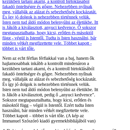
Nem az echt férfias férfiakkal van a baj, hanem ők
hajlamosabbak inkább a kontrollt mindenáron a
kezükben tartani akarni, és a kontroll birtoklásából
fakadó önteltségre és gőgre. Nehezebben nyílnak
meg, vállalják az alázat és sebezhetőség kockázatát.
És így jó dolgok is nehezebben történnek velük.
Isten nem tud áldó módon belenyúlni az életükbe. Itt
is Jákób a kiválasztott, pedig ő „anyuci kedvence”.
Sokszor megtapasztalhatta, hogy kicsi, erőtlen és
másoktól függ – végül is Istentől. Ezért tudta Isten
használni, bár minden vétkét megfizettette vele.
Többet kapott – többet is várt tőle. (A kép az
Immanuel Szószóró kiadó gyermekbibliájából van)