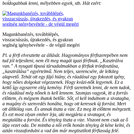
boldogabbak lenni, mélyebben egyek, stb. Hát ezért:
Magunkbanézés, továbblépés,
visszacsúszás, újrakezdés, és gyakran
segítség igénybevétele – de végül megéri
Pl. a férfi elvesztette az állását. Hagyományos férfiszerepében nem
tud jól teljesíteni, nem éli meg magát igazi férfinak. „Kasztrálva
van.” A nyugati típusú társadalmakban a férfiak trónfosztása,
„kasztrálása” egyértelmű. Nem teljes, szerencsére, de lelkileg
alapvető. Tehát ott egy fájó hiány, és ráadásul egy fokozott igény,
hogy nőies dolgokat végezzenek. Hogy kvázi-nők legyenek. Ez a
kettő így egyszerre elég kemény. Férfi szeretnék lenni, de nem tudok,
és ráadásul még nőnek is kell lennem. Szomjas vagyok, itt a forrás
előttem, és mégsem ihatok belőle. Sőt, el kell indulnom a sivatagba,
a magány és szenvedés honába, hogy ott keressek új forrást. Mert
ott állítólag van. És annak tiszta a vize. Ez meg itt előttem mérgezett.
És ezt most olyan ember írja, aki megjárta a sivatagot, és
megtalálta a forrást. És tényleg tiszta a vize. Viszont nem csak az ő
útja vezet oda. De mintha a női erők honán tényleg át kéne kelni, és
aztán visszafordulni a vad ám már megtisztított férfiasság felé.