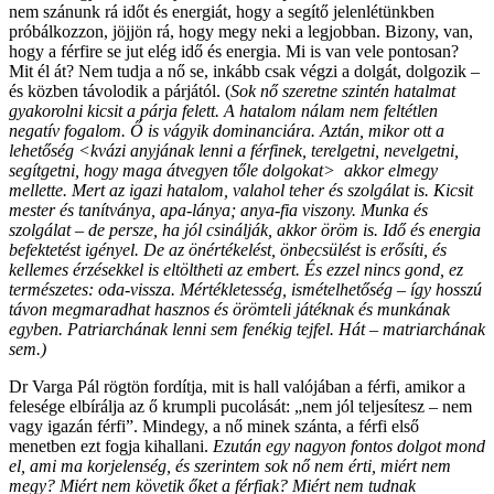
nem szánunk rá időt és energiát, hogy a segítő jelenlétünkben
próbálkozzon, jöjjön rá, hogy megy neki a legjobban. Bizony, van,
hogy a férfire se jut elég idő és energia. Mi is van vele pontosan?
Mit él át? Nem tudja a nő se, inkább csak végzi a dolgát, dolgozik –
és közben távolodik a párjától. (
Sok nő szeretne szintén hatalmat
gyakorolni kicsit a párja felett. A hatalom nálam nem feltétlen
negatív fogalom. Ő is vágyik dominanciára. Aztán, mikor ott a
lehetőség <kvázi anyjának lenni a férfinek, terelgetni, nevelgetni,
segítgetni, hogy maga átvegyen tőle dolgokat> akkor elmegy
mellette. Mert az igazi hatalom, valahol teher és szolgálat is. Kicsit
mester és tanítványa, apa-lánya; anya-fia viszony. Munka és
szolgálat – de persze, ha jól csinálják, akkor öröm is. Idő és energia
befektetést igényel. De az önértékelést, önbecsülést is erősíti, és
kellemes érzésekkel is eltöltheti az embert. És ezzel nincs gond, ez
természetes: oda-vissza. Mértékletesség, ismételhetőség – így hosszú
távon megmaradhat hasznos és örömteli játéknak és munkának
egyben. Patriarchának lenni sem fenékig tejfel. Hát – matriarchának
sem.)
Dr Varga Pál rögtön fordítja, mit is hall valójában a férfi, amikor a
felesége elbírálja az ő krumpli pucolását: „nem jól teljesítesz – nem
vagy igazán férfi”. Mindegy, a nő minek szánta, a férfi első
menetben ezt fogja kihallani.
Ezután egy nagyon fontos dolgot mond
el, ami ma korjelenség, és szerintem sok nő nem érti, miért nem
megy? Miért nem követik őket a férfiak? Miért nem tudnak