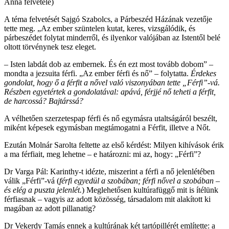
Anna felvétele)
A téma felvetését Sajgó Szabolcs, a Párbeszéd Házának vezetője
tette meg. „Az ember szüntelen kutat, keres, vizsgálódik, és
párbeszédet folytat minderről, és ilyenkor valójában az Istentől belé
oltott törvénynek tesz eleget.
– Isten labdát dob az embernek. És én ezt most tovább dobom” –
mondta a jezsuita férfi. „Az ember férfi és nő” – folytatta.
Érdekes
gondolat, hogy ő a férfit a nővel való viszonyában tette „Férfi”-vá.
Részben egyetértek a gondolatával: apává, férjjé nő teheti a férfit,
de harcossá? Bajtárssá?
A vélhetően szerzetespap férfi és nő egymásra utaltságáról beszélt,
miként képesek egymásban megtámogatni a Férfit, illetve a Nőt.
Ezután Molnár Sarolta feltette az első kérdést: Milyen kihívások érik
a ma férfiait, meg lehetne – e határozni: mi az, hogy: „Férfi”?
Dr Varga Pál: Karinthy-t idézte, miszerint a férfi a nő jelenlétében
válik „Férfi”-vá (
férfi egyedül a szobában; férfi nővel a szobában –
és elég a puszta jelenlét.
) Meglehetősen kultúrafüggő mit is ítélünk
férfiasnak – vagyis az adott közösség, társadalom mit alakított ki
magában az adott pillanatig?
Dr Vekerdy Tamás ennek a kultúrának két tartópillérét említette: a