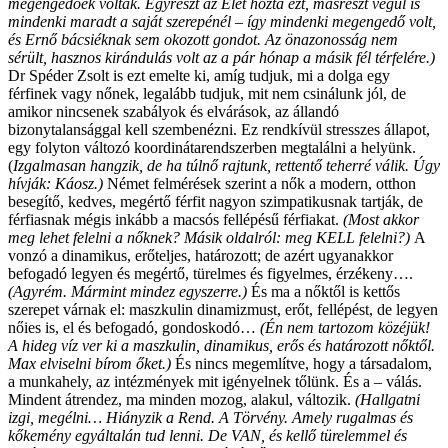
megengedőek voltak. Egyrészt az Élet hozta ezt, másrészt végül is
mindenki maradt a saját szerepénél – így mindenki megengedő volt,
és Ernő bácsiéknak sem okozott gondot. Az önazonosság nem
sérült, hasznos kirándulás volt az a pár hónap a másik fél térfelére.)
Dr Spéder Zsolt is ezt emelte ki, amíg tudjuk, mi a dolga egy
férfinek vagy nőnek, legalább tudjuk, mit nem csinálunk jól, de
amikor nincsenek szabályok és elvárások, az állandó
bizonytalansággal kell szembenézni. Ez rendkívül stresszes állapot,
egy folyton változó koordinátarendszerben megtalálni a helyünk.
(
Izgalmasan hangzik, de ha túlnő rajtunk, rettentő teherré válik. Úgy
hívják: Káosz.)
Német felmérések szerint a nők a modern, otthon
besegítő, kedves, megértő férfit nagyon szimpatikusnak tartják, de
férfiasnak mégis inkább a macsós fellépésű férfiakat.
(Most akkor
meg lehet felelni a nőknek? Másik oldalról: meg KELL felelni?)
A
vonzó a dinamikus, erőteljes, határozott; de azért ugyanakkor
befogadó legyen és megértő, türelmes és figyelmes, érzékeny….
(Agyrém. Mármint mindez egyszerre.)
És ma a nőktől is kettős
szerepet várnak el: maszkulin dinamizmust, erőt, fellépést, de legyen
nőies is, el és befogadó, gondoskodó…
(Én nem tartozom közéjük!
A hideg víz ver ki a maszkulin, dinamikus, erős és határozott nőktől.
Max elviselni bírom őket.)
És nincs megemlítve, hogy a társadalom,
a munkahely, az intézmények mit igényelnek tőlünk. És a – válás.
Mindent átrendez, ma minden mozog, alakul, változik.
(Hallgatni
izgi, megélni… Hiányzik a Rend. A Törvény. Amely rugalmas és
kőkemény egyáltalán tud lenni. De VAN, és kellő türelemmel és