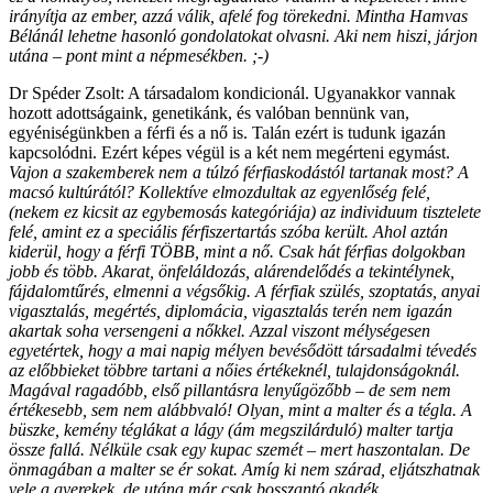
irányítja az ember, azzá válik, afelé fog törekedni. Mintha Hamvas
Bélánál lehetne hasonló gondolatokat olvasni. Aki nem hiszi, járjon
utána – pont mint a népmesékben. ;-)
Dr Spéder Zsolt: A társadalom kondicionál. Ugyanakkor vannak
hozott adottságaink, genetikánk, és valóban bennünk van,
egyéniségünkben a férfi és a nő is. Talán ezért is tudunk igazán
kapcsolódni. Ezért képes végül is a két nem megérteni egymást.
Vajon a szakemberek nem a túlzó férfiaskodástól tartanak most? A
macsó kultúrától? Kollektíve elmozdultak az egyenlőség felé,
(nekem ez kicsit az egybemosás kategóriája) az individuum tisztelete
felé, amint ez a speciális férfiszertartás szóba került. Ahol aztán
kiderül, hogy a férfi TÖBB, mint a nő. Csak hát férfias dolgokban
jobb és több. Akarat, önfeláldozás, alárendelődés a tekintélynek,
fájdalomtűrés, elmenni a végsőkig. A férfiak szülés, szoptatás, anyai
vigasztalás, megértés, diplomácia, vigasztalás terén nem igazán
akartak soha versengeni a nőkkel. Azzal viszont mélységesen
egyetértek, hogy a mai napig mélyen bevésődött társadalmi tévedés
az előbbieket többre tartani a nőies értékeknél, tulajdonságoknál.
Magával ragadóbb, első pillantásra lenyűgözőbb – de sem nem
értékesebb, sem nem alábbvaló! Olyan, mint a malter és a tégla. A
büszke, kemény téglákat a lágy (ám megszilárduló) malter tartja
össze fallá. Nélküle csak egy kupac szemét – mert haszontalan. De
önmagában a malter se ér sokat. Amíg ki nem szárad, eljátszhatnak
vele a gyerekek, de utána már csak bosszantó akadék.