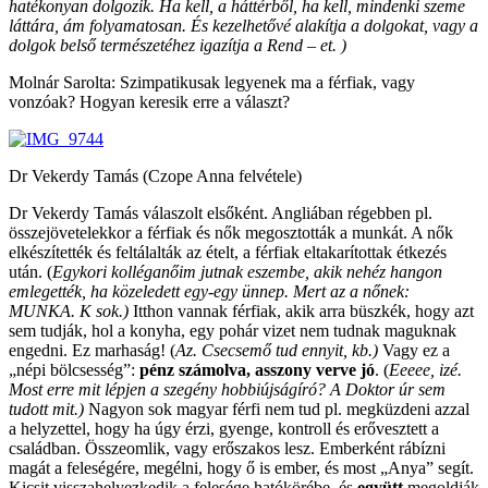
hatékonyan dolgozik. Ha kell, a háttérből, ha kell, mindenki szeme
láttára, ám folyamatosan. És kezelhetővé alakítja a dolgokat, vagy a
dolgok belső természetéhez igazítja a Rend – et. )
Molnár Sarolta: Szimpatikusak legyenek ma a férfiak, vagy
vonzóak? Hogyan keresik erre a választ?
Dr Vekerdy Tamás (Czope Anna felvétele)
Dr Vekerdy Tamás válaszolt elsőként. Angliában régebben pl.
összejövetelekkor a férfiak és nők megosztották a munkát. A nők
elkészítették és feltálalták az ételt, a férfiak eltakarítottak étkezés
után. (
Egykori kolléganőim jutnak eszembe, akik nehéz hangon
emlegették, ha közeledett egy-egy ünnep. Mert az a nőnek:
MUNKA. K sok.)
Itthon vannak férfiak, akik arra büszkék, hogy azt
sem tudják, hol a konyha, egy pohár vizet nem tudnak maguknak
engedni. Ez marhaság! (
Az. Csecsemő tud ennyit, kb.)
Vagy ez a
„népi bölcsesség”:
pénz számolva, asszony verve jó
. (
Eeeee, izé.
Most erre mit lépjen a szegény hobbiújságíró? A Doktor úr sem
tudott mit.)
Nagyon sok magyar férfi nem tud pl. megküzdeni azzal
a helyzettel, hogy ha úgy érzi, gyenge, kontroll és erővesztett a
családban. Összeomlik, vagy erőszakos lesz. Emberként rábízni
magát a feleségére, megélni, hogy ő is ember, és most „Anya” segít.
Kicsit visszahelyezkedik a felesége hatókörébe, és
együtt
megoldják