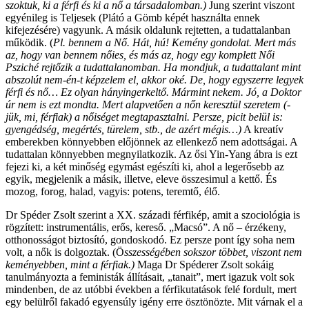
szoktuk, ki a férfi és ki a nő a társadalomban.)
Jung szerint viszont
egyénileg is Teljesek (Plátó a Gömb képét használta ennek
kifejezésére) vagyunk. A másik oldalunk rejtetten, a tudattalanban
működik. (
Pl. bennem a Nő.
Hát, hú! Kemény gondolat. Mert más
az, hogy van bennem nőies, és más az, hogy egy komplett Női
Psziché rejtőzik a tudattalanomban. Ha mondjuk, a tudattalant mint
abszolút nem-én-t képzelem el, akkor oké. De, hogy egyszerre legyek
férfi és nő… Ez olyan hányingerkeltő. Mármint nekem. Jó, a Doktor
úr nem is ezt mondta. Mert alapvetően a nőn keresztül szeretem (-
jük, mi, férfiak) a nőiséget megtapasztalni. Persze, picit belül is:
gyengédség, megértés, türelem, stb., de azért mégis…)
A kreatív
emberekben könnyebben előjönnek az ellenkező nem adottságai. A
tudattalan könnyebben megnyilatkozik. Az ősi Yin-Yang ábra is ezt
fejezi ki, a két minőség egymást egészíti ki, ahol a legerősebb az
egyik, megjelenik a másik, illetve, eleve összesimul a kettő. És
mozog, forog, halad, vagyis: potens, teremtő, élő.
Dr Spéder Zsolt szerint a XX. századi férfikép, amit a szociológia is
rögzített: instrumentális, erős, kereső. „Macsó”. A nő – érzékeny,
otthonosságot biztosító, gondoskodó. Ez persze pont így soha nem
volt, a nők is dolgoztak. (Ö
sszességében sokszor többet, viszont nem
keményebben, mint a férfiak.)
Maga Dr Spéderer Zsolt sokáig
tanulmányozta a feministák állításait, „tanait”, mert igazuk volt sok
mindenben, de az utóbbi években a férfikutatások felé fordult, mert
egy belülről fakadó egyensúly igény erre ösztönözte. Mit várnak el a