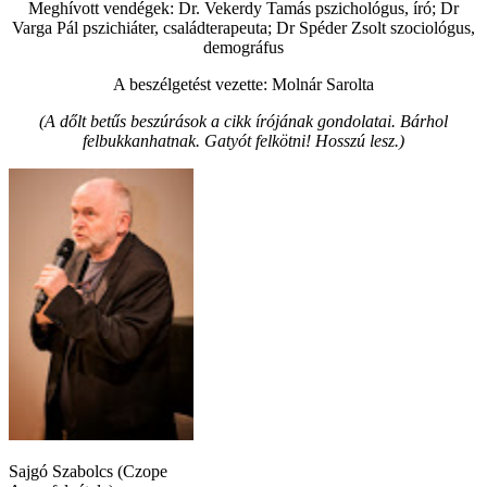
Meghívott vendégek: Dr. Vekerdy Tamás pszichológus, író; Dr
Varga Pál pszichiáter, családterapeuta; Dr Spéder Zsolt szociológus,
demográfus
A beszélgetést vezette: Molnár Sarolta
(A dőlt betűs beszúrások a cikk írójának gondolatai. Bárhol
felbukkanhatnak. Gatyót felkötni! Hosszú lesz.)
Sajgó Szabolcs (Czope