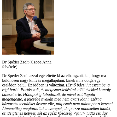
Dr Spéder Zsolt (Czope Anna
felvétele)
Dr Spéder Zsolt azzal egészítette ki az elhangzottakat, hogy ma
különösen nagy kihívás megállapítani, kinek mi a dolga egy
családon belül. Ez időben is változhat. (
Ernő bácsi jut eszembe, a
régi barát. Portás volt, és megismerkedésünk előtt évekkel komoly
baleset érte. Hónapokig lábadozott, de mivel az állapota
megengedte, a felesége nyakán meg nem akart lógni, ezért a
háztartási teendőket átvette tőle, míg ismét nem tudott pénzt keresni.
Átmenetileg megfordultak a szerepek, de persze mindketten tudták,
ez ideiglenes helyzet, sőt az egész közösség <falu> tudta ezt. Így