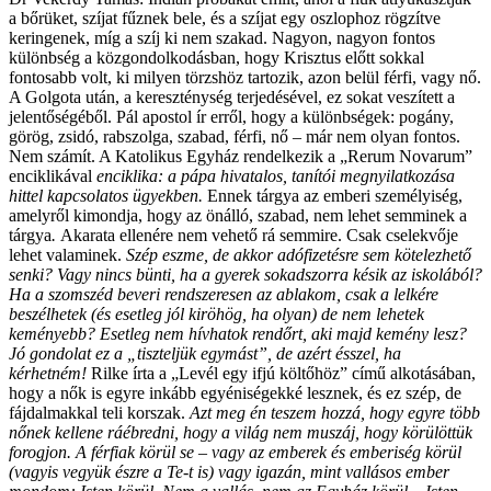
a bőrüket, szíjat fűznek bele, és a szíjat egy oszlophoz rögzítve
keringenek, míg a szíj ki nem szakad. Nagyon, nagyon fontos
különbség a közgondolkodásban, hogy Krisztus előtt sokkal
fontosabb volt, ki milyen törzshöz tartozik, azon belül férfi, vagy nő.
A Golgota után, a kereszténység terjedésével, ez sokat veszített a
jelentőségéből. Pál apostol ír erről, hogy a különbségek: pogány,
görög, zsidó, rabszolga, szabad, férfi, nő – már nem olyan fontos.
Nem számít. A Katolikus Egyház rendelkezik a „Rerum Novarum”
enciklikával
enciklika: a pápa hivatalos, tanítói megnyilatkozása
hittel kapcsolatos ügyekben.
Ennek tárgya az emberi személyiség,
amelyről kimondja, hogy az önálló, szabad, nem lehet semminek a
tárgya
.
Akarata ellenére nem vehető rá semmire. Csak cselekvője
lehet valaminek.
Szép eszme, de akkor adófizetésre sem kötelezhető
senki? Vagy nincs bünti, ha a gyerek sokadszorra késik az iskolából?
Ha a szomszéd beveri rendszeresen az ablakom, csak a lelkére
beszélhetek (és esetleg jól kiröhög, ha olyan) de nem lehetek
keményebb? Esetleg nem hívhatok rendőrt, aki majd kemény lesz?
Jó gondolat ez a „tiszteljük egymást”, de azért ésszel, ha
kérhetném!
Rilke írta a „Levél egy ifjú költőhöz” című alkotásában,
hogy a nők is egyre inkább egyéniségekké lesznek, és ez szép, de
fájdalmakkal teli korszak.
Azt meg én teszem hozzá, hogy egyre több
nőnek kellene ráébredni, hogy a világ nem muszáj, hogy körülöttük
forogjon. A férfiak körül se – vagy az emberek és emberiség körül
(vagyis vegyük észre a Te-t is) vagy igazán, mint vallásos ember