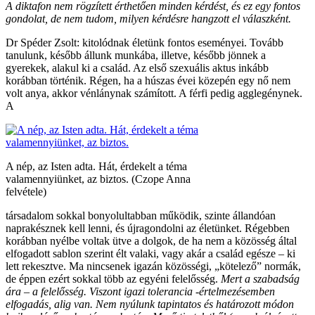
A diktafon nem rögzített érthetően minden kérdést, és ez egy fontos
gondolat, de nem tudom, milyen kérdésre hangzott el válaszként.
Dr Spéder Zsolt: kitolódnak életünk fontos eseményei. Tovább
tanulunk, később állunk munkába, illetve, később jönnek a
gyerekek, alakul ki a család. Az első szexuális aktus inkább
korábban történik. Régen, ha a húszas évei közepén egy nő nem
volt anya, akkor vénlánynak számított. A férfi pedig agglegénynek.
A
A nép, az Isten adta. Hát, érdekelt a téma
valamennyiünket, az biztos. (Czope Anna
felvétele)
társadalom sokkal bonyolultabban működik, szinte állandóan
naprakésznek kell lenni, és újragondolni az életünket. Régebben
korábban nyélbe voltak ütve a dolgok, de ha nem a közösség által
elfogadott sablon szerint élt valaki, vagy akár a család egésze – ki
lett rekesztve. Ma nincsenek igazán közösségi, „kötelező” normák,
de éppen ezért sokkal több az egyéni felelősség.
Mert a szabadság
ára – a felelősség.
Viszont igazi tolerancia -értelmezésemben
elfogadás, alig van. Nem nyúlunk tapintatos és határozott módon