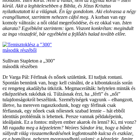
mondom: Isten körül. Nem a vallás, nem az Egyház körül – Isten
körül. Akit a leghitelesebben a Biblia, és Jézus Krisztus
nyilatkoztatott ki a világnak. Én így gondolom. Aki elolvassa a négy
evangéliumot, szerintem nehezen cáfol meg.
A korban van egy
komoly változás: a női oldal megerősödése, és ez okkal van.
Isten
akarata? Egyébként szerintem: igen. Viszont konkrétan: megindult
az inga visszafelé, bár egyébként a fejlődés halad tovább előre.
Sullivan Stapleton a „300”
második részében
Dr Varga Pál: Férfinak és nőnek születünk. El tudjuk rontani.
Spontán bennünk van, hogy kell csinálni, de a kibontakozás során
ez rengeteg akadályba ütközik. Megmacerálták: helytelen minták és
elképzelések rakódtak rá. Túlzásnak érzi, ha „férfi” és „női”
tulajdonságokról beszélünk. Személyiségek vagyunk – elhangzott,
illetve, ha mereven ragaszkodunk, hogy egy férfinak csak
férfiasnak, egy nőnek csak nőiesnek szabad lennie – hát ebből
identitás problémák is lehetnek. Persze vannak példaképeink,
ideáljaink. Ez a fontos: milyen ember akarok én lenni? Ki, mi vonz?
Mi ragadta meg a képzeletem? Weöres Sándor írta, hogy a bűnbe
süllyedt világ visszaemelkedésének legfontosabb kulcsa és eszköze,
ez a homályos, nehezen megragadható valami: a képzelete. Amire