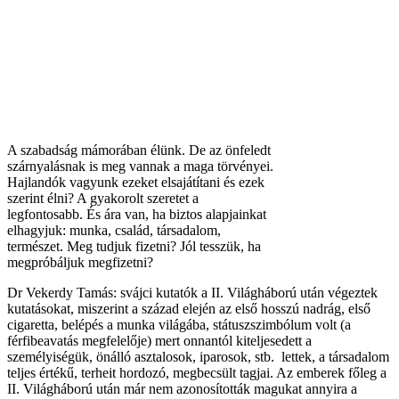
A szabadság mámorában élünk. De az önfeledt
szárnyalásnak is meg vannak a maga törvényei.
Hajlandók vagyunk ezeket elsajátítani és ezek
szerint élni? A gyakorolt szeretet a
legfontosabb. És ára van, ha biztos alapjainkat
elhagyjuk: munka, család, társadalom,
természet. Meg tudjuk fizetni? Jól tesszük, ha
megpróbáljuk megfizetni?
Dr Vekerdy Tamás: svájci kutatók a II. Világháború után végeztek
kutatásokat, miszerint a század elején az első hosszú nadrág, első
cigaretta, belépés a munka világába, státuszszimbólum volt (a
férfibeavatás megfelelője) mert onnantól kiteljesedett a
személyiségük, önálló asztalosok, iparosok, stb. lettek, a társadalom
teljes értékű, terheit hordozó, megbecsült tagjai. Az emberek főleg a
II. Világháború után már nem azonosították magukat annyira a