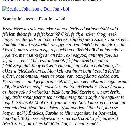
Scarlett Johanson a Don Jon – ból
Visszatérve a szakemberekre: nem a férfias dominanciától való
félelem ütötte fel a fejét köztük? Oké, féltik a nőket, (hogy ezek
milyen rendes patriarchák, védenek, rögtön) mert szokás volt ezzel a
dominanciával visszaélni, de egyrészt nem feltétlenül annyira, mint
hisszük, másrészt van egy rejtettebben működő női dominancia is.
„Kellek, mert szükséged van rám, aki vagyok, amit nyújtok. És
végül is – én.” Másrészt a legtöbb férfiban azért ott van a
felelősségtudat, hogy erősebb vagyok, nagyobb a hatalmam, de
akkor a felelősségem is. Meg kell tanulnom bánni ezzel a férfias
erővel, hatalommal, mert az okkal van. Szolgálatra elsősorban.
Persze én is, mint férfi, örülhetek neki, nem kell elbújni a saját erőm
elől, de azért az mégis másokért adatott elsősorban. És az érdekes
az, hogy sok nő valójában bízik bennünk! Szerintem, mert érzik,
hogy azért sokat jelentenek nekünk, meg hát a saját női erejüket is
tudják. Szívósak! Mint az Anyatermészet. Sokat kibírnak – csak hát
nem mindent. Nem ők az Isten. (Aki mindent kibír. Sőt, meg se
kottyan neki.) Érdekes, Sarolta se félt megemlíteni a beavatást,
holott nő. Talán személyesen is ismer ezek közül a férfiak közül
(Férfi Sátor) párat, és hát látja, hogy – megbízhatók.