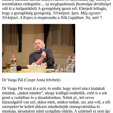
teremtőaktus emlegetése… (
a megfogalmazás finomsága derültséget
vált ki a hallgatókból)
A gyengédség igenis erő. Elterjedt felfogás,
hogy a gyengédség gyengeség. Tévképzet.
Igen.
Még egyszer:
Tévképzet. A Kepes is megmondta a Nők Lapjában. Na, azér’!
Dr Varga Pál (Czope Anna felvétele)
Dr Varga Pál veszi át a szót, és említi, hogy mivel nincs kialakult
mintánk, „alakul minden”, ahogy kollégái említették, ezért is a sok
gond a családban és a társadalomban. Náluk pl., két orvos
házasságáról van szó, akkor ettek, amikor tudtak, azt, ami volt, a női
szerepeket be kellett áldozni mindkettejük önmegvalósítása és
munkája, társadalom iránti szolgálata oltárán. A szüleinél ez nem így