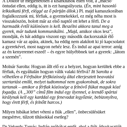
A Doktor úr meglehetősen a kisarkítások ellen volt, a „macsó”
öntudat ellen, eddig is, itt is ezt hangsúlyozta. (
Én, mint hasonló
lelkialkatú férfi, eléggé az ő pártján állok
.) Pl. majd kamaszkorában
foglalkozzunk mi, férfiak, a gyermekekkel, ez még néha most is
visszaköszön, holott már az első naptól ott lehet a férfi.
De a
harmadik évtől különösen is kell. Beszélni akkora tanul meg a
gyerek, már tudunk kommunikálni.
„Majd, amikor okos lesz”,
mondják, és hát addigra viszont egy második dackorszakát élő
kamasz vár az apára, akinek, ha eddig nem alakított ki jó kapcsolatot
a gyerekével, most nagyon nehéz lesz. És indul az apai terror: amíg
az én kenyeremet eszed! – és egyre hülyébbnek tart a gyerek: „látom
a szemén”.
Molnár Sarolta: Hogyan állt elő ez a helyzet, hogyan kerültek ebbe a
férfiak, és egyáltalán hogyan válik valaki férfivá?
Itt Sarolta a
vélhetően a Férfisátor férfiközösség által elterjesztett beavatási
szertartást említi, melyet tudtommal nem gyakorolnak, de sokra
tartanak – amikor a férfiak közössége a felnövő fiúkat maguk közé
fogadja. (A „300” című film indul egy ilyennel, a leendő spártai
királynak kell egy karddal egy fenevadat legyőznie, bebizonyítva,
hogy érett férfi, és felnőtt harcos.)
Milyen hibákat lehet véteni a fiúk „ellen”, önbecsülésüket
megsértve, túlzott tiltásokkal esetleg?
Dr Vekerdy Tamás: Indián próbákat említ, ahol a fiúk átlyukasztják