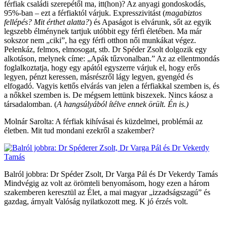
férfiak családi szerepétől ma, itt(hon)? Az anyagi gondoskodás,
95%-ban – ezt a férfiaktól várjuk. Expresszivitást (
magabiztos
fellépés? Mit érthet alatta?
) és Apaságot is elvárunk, sőt az egyik
legszebb élménynek tartjuk utóbbit egy férfi életében. Ma már
sokszor nem „ciki”, ha egy férfi otthon női munkákat végez.
Pelenkáz, felmos, elmosogat, stb. Dr Spéder Zsolt dolgozik egy
alkotáson, melynek címe: „Apák tűzvonalban.” Az az ellentmondás
foglalkoztatja, hogy egy apától egyszerre várjuk el, hogy erős
legyen, pénzt keressen, másrészről lágy legyen, gyengéd és
elfogadó. Vagyis kettős elvárás van jelen a férfiakkal szemben is, és
a nőkkel szemben is. De mégsem lettünk biszexek. Nincs káosz a
társadalomban. (
A hangsúlyából ítélve ennek örült. Én is.)
Molnár Sarolta: A férfiak kihívásai és küzdelmei, problémái az
életben. Mit tud mondani ezekről a szakember?
Balról jobbra: Dr Spéder Zsolt, Dr Varga Pál és Dr Vekerdy Tamás
Mindvégig az volt az örömteli benyomásom, hogy ezen a három
szakemberen keresztül az Élet, a mai magyar „izzadságszagú” és
gazdag, árnyalt Valóság nyilatkozott meg. K jó érzés volt.