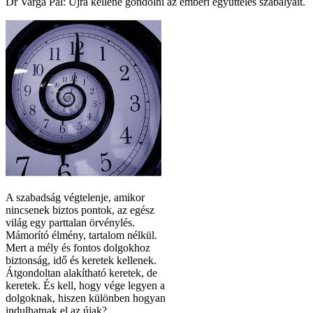
Dr Varga Pál: Újra kellene gondolni az emberi együttélés szabályait.
A szabadság végtelenje, amikor
nincsenek biztos pontok, az egész
világ egy parttalan örvénylés.
Mámorító élmény, tartalom nélkül.
Mert a mély és fontos dolgokhoz
biztonság, idő és keretek kellenek.
Átgondoltan alakítható keretek, de
keretek. És kell, hogy vége legyen a
dolgoknak, hiszen különben hogyan
indulhatnak el az újak?