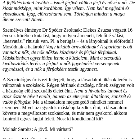
A fejlődés halad tovább – ismét férfivá válik a férfi és nővé a nő. De
kicsit másképp, mint korábban. Így vélem. Nem kell megijedni és
visszakozni. Igaz, előrerohanni sem. Történjen minden a maga
üteme szerint! Ámen.
Személyes élménye Dr Spéder Zsoltnak: Elekes Zsuzsa végzett 16
évesek körében kutatást, hogy milyen átmeneti, felnőtté válási,
„beavatási” rítusuk van. Pl. a berúgás – és a lányoknál is előfordul!
Mosódnak a határok?
Vagy inkább árnyalódnak? A sportban is ott
vannak a nők, de nők nőkkel küzdenek és férfiak férfiakkal.
Máskülönben egyenlőtlen lenne a küzdelem. Mint a szexuális
kiválasztódás terén: a férfiak a nők figyelméért versengenek
egymással, és a nők a férfiakéért teszik ugyanezt.
A Szociológus úr is ezt fejtegeti, hogy a társadalmi tiltások terén is
változnak a szokások. Régen férfinak dicsőség, nőnek szégyen volt
a házasság előtt szexuális életet élni.
Nem a hivatalos tanokat és
azok őszinte híveit említi, hanem az elterjedt, általános, konkrét és
valós felfogást.
Ma a társadalom megengedő mindkét nemmel
szemben. Mivel az egyedek másképp kezdtek élni, a társadalom
követte a megváltozott szokásokat, és már nem gyakorol akkora
kontrollt egyes tagjai felett. Nos: ki kondicionál kit?
Molnár Sarolta: A jövő. Mi várható?