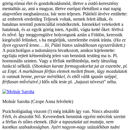
görög-római élet és gondolkodásmód, illetve a zsidó-keresztény
mentalitás az, ami a magyar, illetve európai életstílust a mai napig
alapvetően meghatározza, bár nem teljesen. Plátótól átvéve említette:
az emberek eredetileg Teljesek voltak, nemek felett álltak, és
hatalmas teremtő potenciállal rendelkeztek. Istenekkel vetekedett a
hatalmuk, és az egyik görög isten, Apolló, vágta ketté őket: férfivá
és nővé. Így meggyengülve bolyongunk aztán a Földön, keressük
kiegészítő felünket, s ha megleljük, szerelembe esünk iránta. (
Ha ez
ilyen egyszerű lenne… Jó, Plátó biztos szándékosan egyszerűsített.)
A pszichológus a tudományra hivatkozott, amikor kijelentette:
egyfajta rejtett kétneműség jelen van bennünk testileg ma is. Pl.
hormonális szinten. Vagy a férfiak mellbimbója, mely látszólag
funkció nélküli. (
Shotokan karate formagyakorlat jut az eszembe, pl.
az Enpi. A markánsan férfias elemek mellett finom, lágy mozdulatok
is vannak benne, persze mértékkel, és ettől válik igazán széppé,
férfiasan művészivé.)
Idős nők teste pl. „bajuszt növeszt” néha.
Molnár Sarolta (Czope Anna felvétele)
Pszichológiailag viszont (!) még inkább így van. Nincs abszolút
Férfi, és abszolút Nő. Keverednek bennünk egyéni mércénk szerint
a férfias és nőies elemek. (B
ár a tapasztalat azt mutatja, nem
kaotikus szabadosságban. Azért nagyon-nagy százalékban tudni