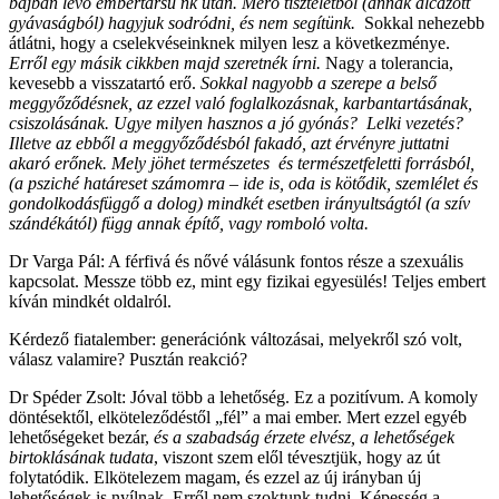
bajban lévő embertársu nk után. Merő tiszteletből (annak álcázott
gyávaságból) hagyjuk sodródni, és nem segítünk.
Sokkal nehezebb
átlátni, hogy a cselekvéseinknek milyen lesz a következménye.
Erről egy másik cikkben majd szeretnék írni.
Nagy a tolerancia,
kevesebb a visszatartó erő.
Sokkal nagyobb a szerepe a belső
meggyőződésnek, az ezzel való foglalkozásnak, karbantartásának,
csiszolásának. Ugye milyen hasznos a jó gyónás? Lelki vezetés?
Illetve az ebből a meggyőződésból fakadó, azt érvényre juttatni
akaró erőnek. Mely jöhet természetes és természetfeletti forrásból,
(a psziché határeset számomra – ide is, oda is kötődik, szemlélet és
gondolkodásfüggő a dolog) mindkét esetben irányultságtól (a szív
szándékától) függ annak építő, vagy romboló volta.
Dr Varga Pál: A férfivá és nővé válásunk fontos része a szexuális
kapcsolat. Messze több ez, mint egy fizikai egyesülés! Teljes embert
kíván mindkét oldalról.
Kérdező fiatalember: generációnk változásai, melyekről szó volt,
válasz valamire? Pusztán reakció?
Dr Spéder Zsolt: Jóval több a lehetőség. Ez a pozitívum. A komoly
döntésektől, elköteleződéstől „fél” a mai ember. Mert ezzel egyéb
lehetőségeket bezár,
és a szabadság érzete elvész, a lehetőségek
birtoklásának tudata
, viszont szem elől tévesztjük, hogy az út
folytatódik. Elkötelezem magam, és ezzel az új irányban új
lehetőségek is nyílnak. Erről nem szoktunk tudni. Képesség a