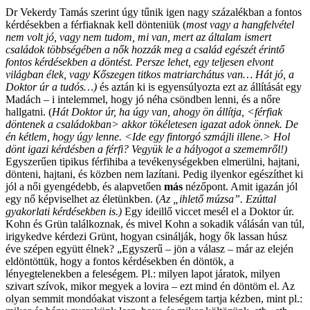
Dr Vekerdy Tamás szerint úgy tűnik igen nagy százalékban a fontos
kérdésekben a férfiaknak kell dönteniük (
most vagy a hangfelvétel
nem volt jó, vagy nem tudom, mi van, mert az általam ismert
családok többségében a nők hozzák meg a család egészét érintő
fontos kérdésekben a döntést. Persze lehet, egy teljesen elvont
világban élek, vagy Kőszegen titkos matriarchátus van… Hát jó, a
Doktor úr a tudós…)
és aztán ki is egyensúlyozta ezt az állítását egy
Madách – i intelemmel, hogy jó néha csöndben lenni, és a nőre
hallgatni. (
Hát Doktor úr, ha úgy van, ahogy ön állítja, <férfiak
döntenek a családokban> akkor tökéletesen igazat adok önnek. De
én kétlem, hogy úgy lenne. <Ide egy fintorgó szmájli illene.> Hol
dönt igazi kérdésben a férfi? Vegyük le a hályogot a szememről!)
Egyszerűen tipikus férfihiba a tevékenységekben elmerülni, hajtani,
dönteni, hajtani, és közben nem lazítani. Pedig ilyenkor egészíthet ki
jól a női gyengédebb, és alapvetően
más
nézőpont. Amit igazán jól
egy nő képviselhet az életünkben. (
Az „ihlető múzsa”. Ezúttal
gyakorlati kérdésekben is.)
Egy ideillő viccet mesél el a Doktor úr.
Kohn és Grün találkoznak, és mivel Kohn a sokadik válásán van túl,
irigykedve kérdezi Grünt, hogyan csinálják, hogy ők lassan húsz
éve szépen együtt élnek? „Egyszerű – jön a válasz – már az elején
eldöntöttük, hogy a fontos kérdésekben én döntök, a
lényegtelenekben a feleségem. Pl.: milyen lapot járatok, milyen
szivart szívok, mikor megyek a lovira – ezt mind én döntöm el. Az
olyan semmit mondóakat viszont a feleségem tartja kézben, mint pl.: