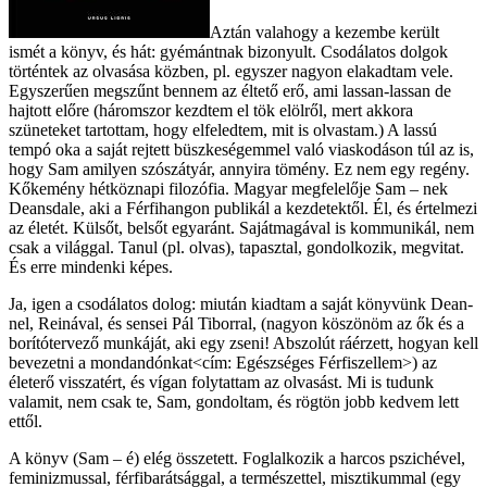
Aztán valahogy a kezembe került
ismét a könyv, és hát: gyémántnak bizonyult. Csodálatos dolgok
történtek az olvasása közben, pl. egyszer nagyon elakadtam vele.
Egyszerűen megszűnt bennem az éltető erő, ami lassan-lassan de
hajtott előre (háromszor kezdtem el tök elölről, mert akkora
szüneteket tartottam, hogy elfeledtem, mit is olvastam.) A lassú
tempó oka a saját rejtett büszkeségemmel való viaskodáson túl az is,
hogy Sam amilyen szószátyár, annyira tömény. Ez nem egy regény.
Kőkemény hétköznapi filozófia. Magyar megfelelője Sam – nek
Deansdale, aki a Férfihangon publikál a kezdetektől. Él, és értelmezi
az életét. Külsőt, belsőt egyaránt. Sajátmagával is kommunikál, nem
csak a világgal. Tanul (pl. olvas), tapasztal, gondolkozik, megvitat.
És erre mindenki képes.
Ja, igen a csodálatos dolog: miután kiadtam a saját könyvünk Dean-
nel, Reinával, és sensei Pál Tiborral, (nagyon köszönöm az ők és a
borítótervező munkáját, aki egy zseni! Abszolút ráérzett, hogyan kell
bevezetni a mondandónkat<cím: Egészséges Férfiszellem>) az
életerő visszatért, és vígan folytattam az olvasást. Mi is tudunk
valamit, nem csak te, Sam, gondoltam, és rögtön jobb kedvem lett
ettől.
A könyv (Sam – é) elég összetett. Foglalkozik a harcos pszichével,
feminizmussal, férfibarátsággal, a természettel, misztikummal (egy