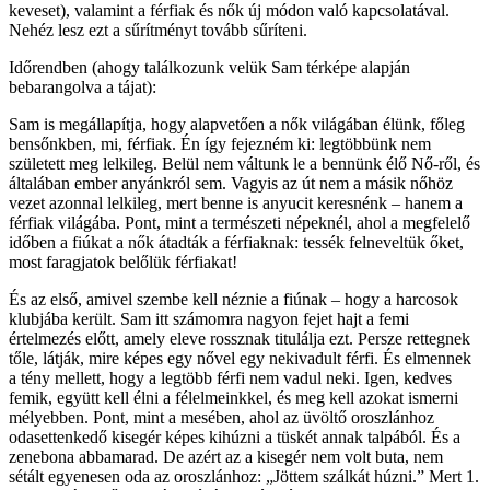
keveset), valamint a férfiak és nők új módon való kapcsolatával.
Nehéz lesz ezt a sűrítményt tovább sűríteni.
Időrendben (ahogy találkozunk velük Sam térképe alapján
bebarangolva a tájat):
Sam is megállapítja, hogy alapvetően a nők világában élünk, főleg
bensőnkben, mi, férfiak. Én így fejezném ki: legtöbbünk nem
született meg lelkileg. Belül nem váltunk le a bennünk élő Nő-ről, és
általában ember anyánkról sem. Vagyis az út nem a másik nőhöz
vezet azonnal lelkileg, mert benne is anyucit keresnénk – hanem a
férfiak világába. Pont, mint a természeti népeknél, ahol a megfelelő
időben a fiúkat a nők átadták a férfiaknak: tessék felneveltük őket,
most faragjatok belőlük férfiakat!
És az első, amivel szembe kell néznie a fiúnak – hogy a harcosok
klubjába került. Sam itt számomra nagyon fejet hajt a femi
értelmezés előtt, amely eleve rossznak titulálja ezt. Persze rettegnek
tőle, látják, mire képes egy nővel egy nekivadult férfi. És elmennek
a tény mellett, hogy a legtöbb férfi nem vadul neki. Igen, kedves
femik, együtt kell élni a félelmeinkkel, és meg kell azokat ismerni
mélyebben. Pont, mint a mesében, ahol az üvöltő oroszlánhoz
odasettenkedő kisegér képes kihúzni a tüskét annak talpából. És a
zenebona abbamarad. De azért az a kisegér nem volt buta, nem
sétált egyenesen oda az oroszlánhoz: „Jöttem szálkát húzni.” Mert 1.