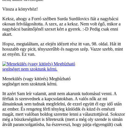
Vissza a könyvhöz!
Keksz, ahogy a Forró szélben Surda Surdilovics fiát a nagybácsi
okosan felvilágosította. A szex, az a keksz. Nem volt égő, mikor a
nagybácsi barátnőjénél szexet kért a gyerek. :-D Pedig csak enni
akart.
Hopsz, megtaláltam, az elején idézett rész itt van, 98. oldal. Hát itt
hosszabb egy picit, tényszerűbb és nagyon szép. Vazze szebb, mint
az enyém. Ez van.
Menekülés (vagy kitörés) Megbízható
segítséget nem szoktunk kérni.
Itt azért Sam leír valamit, amit nem akarunk tudomásul venni. A
férfiak is szenvednek a kapcsolatokban. A valós nők az mi
álmainknak sem tudnak megfelelni, de ezzel együtt él egy idő után
az ember. És rengeteg férfi tényleg kínlódik és küzd és emészti
magát, mert valóban boldog szeretne lenni a választottjával. Sokszor
még a büszkeségüket is félreteszik (mert a még oly szende is simán
átvált parancsolgatósba, ha észreveszi, hogy párja elgyengült) csak