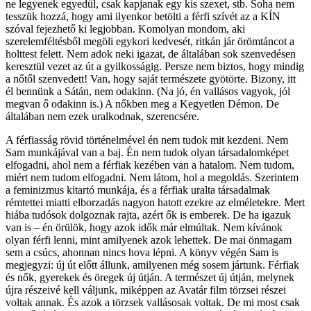
ne legyenek egyedül, csak kapjanak egy kis szexet, stb. Soha nem
tesszük hozzá, hogy ami ilyenkor betölti a férfi szívét az a KÍN
szóval fejezhető ki legjobban. Komolyan mondom, aki
szerelemféltésből megöli egykori kedvesét, ritkán jár örömtáncot a
holttest felett. Nem adok neki igazat, de általában sok szenvedésen
keresztül vezet az út a gyilkosságig. Persze nem biztos, hogy mindig
a nőtől szenvedett! Van, hogy saját természete gyötörte. Bizony, itt
él bennünk a Sátán, nem odakinn. (Na jó, én vallásos vagyok, jól
megvan ő odakinn is.) A nőkben meg a Kegyetlen Démon. De
általában nem ezek uralkodnak, szerencsére.
A férfiasság rövid történelmével én nem tudok mit kezdeni. Nem
Sam munkájával van a baj. Én nem tudok olyan társadalomképet
elfogadni, ahol nem a férfiak kezében van a hatalom. Nem tudom,
miért nem tudom elfogadni. Nem látom, hol a megoldás. Szerintem
a feminizmus kitartó munkája, és a férfiak uralta társadalmak
rémtettei miatti elborzadás nagyon hatott ezekre az elméletekre. Mert
hiába tudósok dolgoznak rajta, azért ők is emberek. De ha igazuk
van is – én örülök, hogy azok idők már elmúltak. Nem kívánok
olyan férfi lenni, mint amilyenek azok lehettek. De mai önmagam
sem a csúcs, ahonnan nincs hova lépni. A könyv végén Sam is
megjegyzi: új út előtt állunk, amilyenen még sosem jártunk. Férfiak
és nők, gyerekek és öregek új útján. A természet új útján, melynek
újra részeivé kell váljunk, miképpen az Avatár film törzsei részei
voltak annak. És azok a törzsek vallásosak voltak. De mi most csak