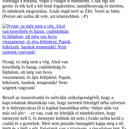
Szétrágja a lelkünk, végül a világot is mindkettő. Csak egy kis
gerinc és tök kell a két fenti fogalomhoz, tanulékonyság és türelem,
és mindezek megosztása. Aztán majd terel az Élet. Vezet az Isten.
(Persze aki szóba áll vele, azt könnyebben. :-P)
Nyugi, ez még nem a vég. Ahol van
keserűség és harag, csalódottság és
fájdalom, ott még van hova
visszamenni, és újra felépíteni. Papok,
lelkészek, barátok, terapeuták! Nem
szigetek vagyunk!
Beszél az összeolvadás és szétválás szükségességéről, hogy a
kapcsolatnak dinamikája van, hogy szeretett feleségét néha szívesen
le is hülyepicsázza (ő is kaphat hasonlókat néha <hülye után vsz
más szó jön> – ez van, csak ne feledjük el mindeközben, hogy
mennyire kell ő, és mennyire kellünk mi neki.) Aztán szóba kerül a
család és a gyerekek. Mert nem pusztán önmagáért kapja meg a nő
férfit és a férfi a nőt. Feladatuk van a közösség, a társadalom felé. És