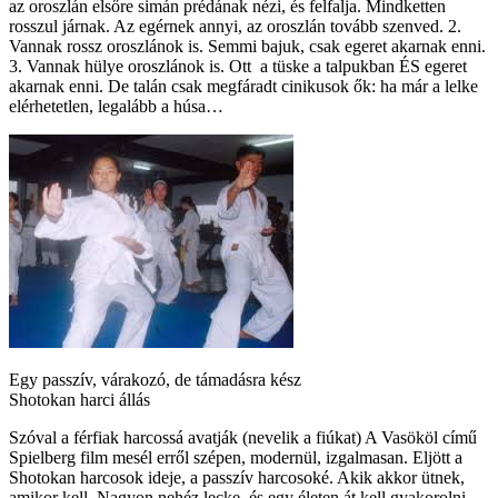
az oroszlán elsőre simán prédának nézi, és felfalja. Mindketten
rosszul járnak. Az egérnek annyi, az oroszlán tovább szenved. 2.
Vannak rossz oroszlánok is. Semmi bajuk, csak egeret akarnak enni.
3. Vannak hülye oroszlánok is. Ott a tüske a talpukban ÉS egeret
akarnak enni. De talán csak megfáradt cinikusok ők: ha már a lelke
elérhetetlen, legalább a húsa…
Egy passzív, várakozó, de támadásra kész
Shotokan harci állás
Szóval a férfiak harcossá avatják (nevelik a fiúkat) A Vasököl című
Spielberg film mesél erről szépen, modernül, izgalmasan. Eljött a
Shotokan harcosok ideje, a passzív harcosoké. Akik akkor ütnek,
amikor kell. Nagyon nehéz lecke, és egy életen át kell gyakorolni.