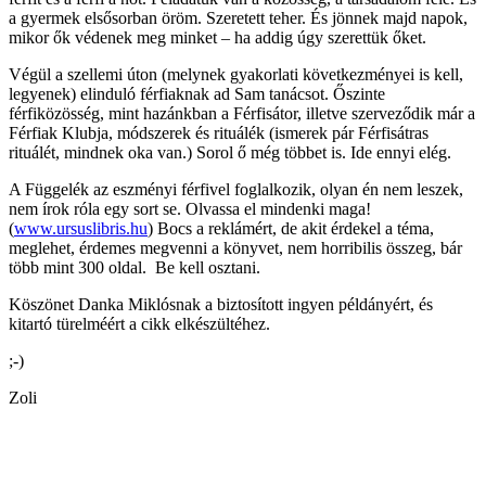
a gyermek elsősorban öröm. Szeretett teher. És jönnek majd napok,
mikor ők védenek meg minket – ha addig úgy szerettük őket.
Végül a szellemi úton (melynek gyakorlati következményei is kell,
legyenek) elinduló férfiaknak ad Sam tanácsot. Őszinte
férfiközösség, mint hazánkban a Férfisátor, illetve szerveződik már a
Férfiak Klubja, módszerek és rituálék (ismerek pár Férfisátras
rituálét, mindnek oka van.) Sorol ő még többet is. Ide ennyi elég.
A Függelék az eszményi férfivel foglalkozik, olyan én nem leszek,
nem írok róla egy sort se. Olvassa el mindenki maga!
(
www.ursuslibris.hu
) Bocs a reklámért, de akit érdekel a téma,
meglehet, érdemes megvenni a könyvet, nem horribilis összeg, bár
több mint 300 oldal. Be kell osztani.
Köszönet Danka Miklósnak a biztosított ingyen példányért, és
kitartó türelméért a cikk elkészültéhez.
;-)
Zoli