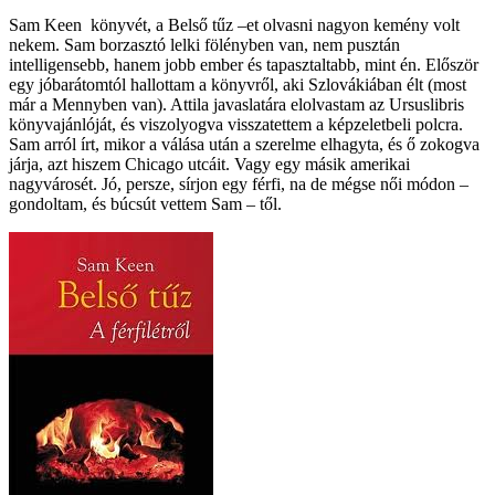
Sam Keen könyvét, a Belső tűz –et olvasni nagyon kemény volt
nekem. Sam borzasztó lelki fölényben van, nem pusztán
intelligensebb, hanem jobb ember és tapasztaltabb, mint én. Először
egy jóbarátomtól hallottam a könyvről, aki Szlovákiában élt (most
már a Mennyben van). Attila javaslatára elolvastam az Ursuslibris
könyvajánlóját, és viszolyogva visszatettem a képzeletbeli polcra.
Sam arról írt, mikor a válása után a szerelme elhagyta, és ő zokogva
járja, azt hiszem Chicago utcáit. Vagy egy másik amerikai
nagyvárosét. Jó, persze, sírjon egy férfi, na de mégse női módon –
gondoltam, és búcsút vettem Sam – től.