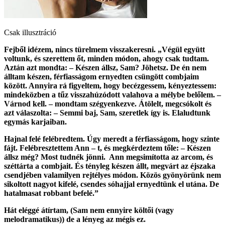
Csak illusztráció
Fejből idézem, nincs türelmem visszakeresni. „Végül együtt
voltunk, és szerettem őt, minden módon, ahogy csak tudtam.
Aztán azt mondta: – Készen állsz, Sam? Jöhetsz. De én nem
álltam készen, férfiasságom ernyedten csüngött combjaim
között. Annyira rá figyeltem, hogy becézgessem, kényeztessem:
mindeközben a tűz visszahúzódott valahova a mélybe belőlem. –
Várnod kell. – mondtam szégyenkezve. Átölelt, megcsókolt és
azt válaszolta: – Semmi baj, Sam, szeretlek így is. Elaludtunk
egymás karjaiban.
Hajnal felé felébredtem. Úgy meredt a férfiasságom, hogy szinte
fájt. Felébresztettem Ann – t, és megkérdeztem tőle: – Készen
állsz még? Most tudnék jönni. Ann megsimította az arcom, és
széttárta a combjait. És tényleg készen állt, megvárt az éjszaka
csendjében valamilyen rejtélyes módon. Közös gyönyörünk nem
sikoltott nagyot kifelé, csendes sóhajjal ernyedtünk el utána. De
hatalmasat robbant befelé.”
Hát eléggé átírtam, (Sam nem ennyire költői (vagy
melodramatikus)) de a lényeg az mégis ez.