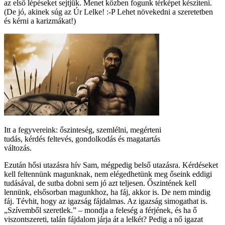
az első lépéseket sejtjük. Menet közben fogunk térképet készíteni.
(De jó, akinek súg az Úr Lelke! :-P Lehet növekedni a szeretetben
és kérni a karizmákat!)
Itt a fegyvereink: őszinteség, szemlélni, megérteni
tudás, kérdés feltevés, gondolkodás és magatartás
változás.
Ezután hősi utazásra hív Sam, mégpedig belső utazásra. Kérdéseket
kell feltennünk magunknak, nem elégedhetünk meg őseink eddigi
tudásával, de sutba dobni sem jó azt teljesen. Őszintének kell
lennünk, elsősorban magunkhoz, ha fáj, akkor is. De nem mindig
fáj. Tévhit, hogy az igazság fájdalmas. Az igazság simogathat is.
„Szívemből szeretlek.” – mondja a feleség a férjének, és ha ő
viszontszereti, talán fájdalom járja át a lelkét? Pedig a nő igazat