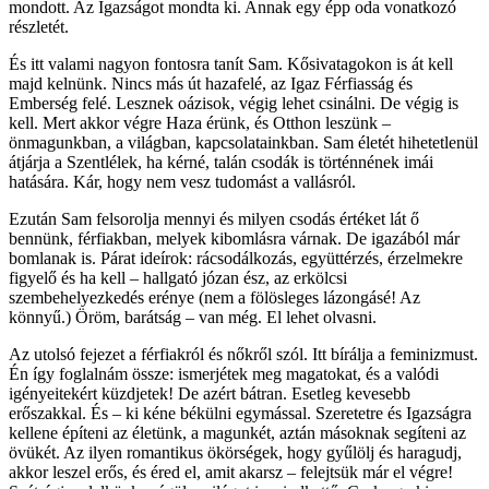
mondott. Az Igazságot mondta ki. Annak egy épp oda vonatkozó
részletét.
És itt valami nagyon fontosra tanít Sam. Kősivatagokon is át kell
majd kelnünk. Nincs más út hazafelé, az Igaz Férfiasság és
Emberség felé. Lesznek oázisok, végig lehet csinálni. De végig is
kell. Mert akkor végre Haza érünk, és Otthon leszünk –
önmagunkban, a világban, kapcsolatainkban. Sam életét hihetetlenül
átjárja a Szentlélek, ha kérné, talán csodák is történnének imái
hatására. Kár, hogy nem vesz tudomást a vallásról.
Ezután Sam felsorolja mennyi és milyen csodás értéket lát ő
bennünk, férfiakban, melyek kibomlásra várnak. De igazából már
bomlanak is. Párat ideírok: rácsodálkozás, együttérzés, érzelmekre
figyelő és ha kell – hallgató józan ész, az erkölcsi
szembehelyezkedés erénye (nem a fölösleges lázongásé! Az
könnyű.) Öröm, barátság – van még. El lehet olvasni.
Az utolsó fejezet a férfiakról és nőkről szól. Itt bírálja a feminizmust.
Én így foglalnám össze: ismerjétek meg magatokat, és a valódi
igényeitekért küzdjetek! De azért bátran. Esetleg kevesebb
erőszakkal. És – ki kéne békülni egymással. Szeretetre és Igazságra
kellene építeni az életünk, a magunkét, aztán másoknak segíteni az
övükét. Az ilyen romantikus ökörségek, hogy gyűlölj és haragudj,
akkor leszel erős, és éred el, amit akarsz – felejtsük már el végre!