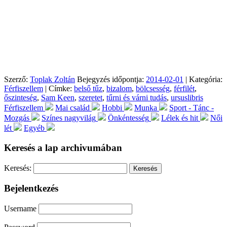
Szerző:
Toplak Zoltán
Bejegyzés időpontja:
2014-02-01
| Kategória:
Férfiszellem
| Címke:
belső tűz
,
bizalom
,
bölcsesség
,
férfilét
,
őszinteség
,
Sam Keen
,
szeretet
,
tűrni és várni tudás
,
ursuslibris
Férfiszellem
Mai család
Hobbi
Munka
Sport - Tánc -
Mozgás
Színes nagyvilág
Önkéntesség
Lélek és hit
Női
lét
Egyéb
Keresés a lap archivumában
Keresés:
Bejelentkezés
Username