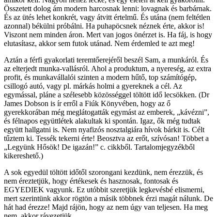
Összetett dolog ám modern harcosnak lenni: lovagnak és barbárnak.
És az ütés lehet konkrét, vagy átvitt értelmű. És utána (nem feltétlen
azonnal) békülni próbálni. Ha puhapöcsnek néznek érte, akkor is!
Viszont nem minden áron. Mert van jogos önérzet is. Ha fáj, is hogy
elutasítasz, akkor sem futok utánad. Nem érdemled te azt meg!
Aztán a férfi gyakorlati teremtőerejéről beszél Sam, a munkáról. És
az elterjedt munka-vallásról. Ahol a produktum, a nyereség, az extra
profit, és munkavállalói szinten a modern hűtő, top számítógép,
csillogó autó, vagy pl. márkás holmi a gyereknek a cél. Az
egymással, pláne a szélesebb közösséggel töltött idő lecsökken. (Dr
James Dobson is ír erről a Fiúk Könyvében, hogy az ő
gyerekkorában még meglátogatták egymást az emberek, „kávézni”,
és félnapos együttlétek alakultak ki spontán. Igaz, ők még tudtak
együtt hallgatni is. Nem nyafizós nosztalgiára hívok bárkit is. Célt
tűztem ki. Tessék tekerni érte! Beosztva az erőt, szívósan! Többet a
„Legyünk Hősök! De igazán!” c. cikkből. Tartalomjegyzékből
kikereshető.)
A sok egyedül töltött időtől szorongani kezdünk, nem érezzük, és
nem éreztetjük, hogy értékesek és hasznosak, fontosak és
EGYEDIEK vagyunk. Ez utóbbit szeretjük legkevésbé elismerni,
mert szerintünk akkor rögtön a másik többnek érzi magát nálunk. De
hát had érezze! Majd rájön, hogy az nem úgy van teljesen. Ha meg
nem, akkor rávezetjük.