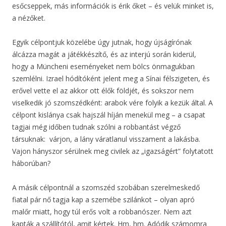
esőcseppek, más információk is érik őket – és velük minket is,
a nézőket.
Egyik célpontjuk közelébe úgy jutnak, hogy újságírónak
álcázza magát a játékkészítő, és az interjú során kiderül,
hogy a Müncheni eseményeket nem bölcs önmagukban
szemlélni. Izrael hódítóként jelent meg a Sínai félszigeten, és
erővel vette el az akkor ott élők földjét, és sokszor nem
viselkedik jó szomszédként: arabok vére folyik a kezük által. A
célpont kislánya csak hajszál híján menekül meg – a csapat
tagjai még időben tudnak szólni a robbantást végző
társuknak: várjon, a lány váratlanul visszament a lakásba.
Vajon hányszor sérülnek meg civilek az „igazságért” folytatott
háborúban?
A másik célpontnál a szomszéd szobában szerelmeskedő
fiatal pár nő tagja kap a szemébe szilánkot – olyan apró
malőr miatt, hogy túl erős volt a robbanószer. Nem azt
kapták a szállítótól, amit kértek. Hm, hm. Adódik számomra