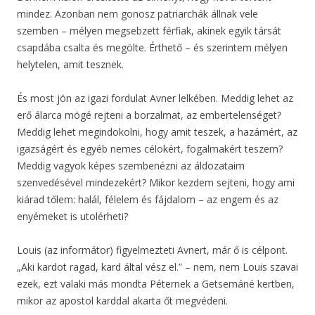
mindez. Azonban nem gonosz patriarchák állnak vele
szemben – mélyen megsebzett férfiak, akinek egyik társát
csapdába csalta és megölte. Érthető – és szerintem mélyen
helytelen, amit tesznek.
És most jön az igazi fordulat Avner lelkében. Meddig lehet az
erő álarca mögé rejteni a borzalmat, az embertelenséget?
Meddig lehet megindokolni, hogy amit teszek, a hazámért, az
igazságért és egyéb nemes célokért, fogalmakért teszem?
Meddig vagyok képes szembenézni az áldozataim
szenvedésével mindezekért? Mikor kezdem sejteni, hogy ami
kiárad tőlem: halál, félelem és fájdalom – az engem és az
enyémeket is utolérheti?
Louis (az informátor) figyelmezteti Avnert, már ő is célpont.
„Aki kardot ragad, kard által vész el.” – nem, nem Louis szavai
ezek, ezt valaki más mondta Péternek a Getsemáné kertben,
mikor az apostol karddal akarta őt megvédeni.