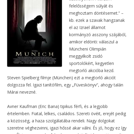
felelősségem súlyát és
meghoztam döntésemet.” –
kb. ezek a szavak hangzanak
el az Izrael államot
kormányzó asszony szájából,
amikor eldönti: válaszul a
Müncheni Olimpián
meggyilkolt zsidó
sportolókért, kegyetlen
megtorló akcióba kezd.
Steven Spielberg filmje (München) ezt a megtorló akciót
dolgozza fel. Igazi tanítófilm, egy „Füveskönyv”, ahogy talán
Márai nevezné.
Avner Kaufman (Eric Bana) tipikus férfi, és a legjobb
értelemben. Fiatal, lelkes, családos. Szereti övéit, erejét pedig
a közösség, a haza szolgálatába rendeli. Nagy dolgokat
szeretne véghezvinni, igazi hőssé akar válni. És jó, hogy ez így