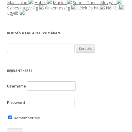
Mai család
Hobbi
Munka
Sport - Tánc - Mozgás
Színes nagyvilág
Önkéntesség
Lélek és hit
Női lét
Egyéb
KERESÉS A LAP ARCHIVUMÁBAN
K
e
r
e
BEJELENTKEZÉS
s
é
Username
s
:
Password
Remember Me