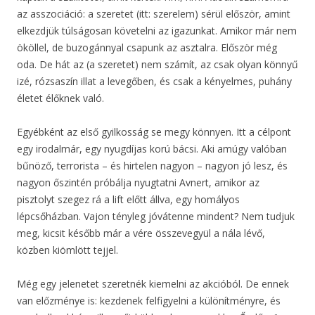
az asszociáció: a szeretet (itt: szerelem) sérül először, amint
elkezdjük túlságosan követelni az igazunkat. Amikor már nem
ököllel, de buzogánnyal csapunk az asztalra. Először még
oda. De hát az (a szeretet) nem számít, az csak olyan könnyű
izé, rózsaszín illat a levegőben, és csak a kényelmes, puhány
életet élőknek való.
Egyébként az első gyilkosság se megy könnyen. Itt a célpont
egy irodalmár, egy nyugdíjas korú bácsi. Aki amúgy valóban
bűnöző, terrorista – és hirtelen nagyon – nagyon jó lesz, és
nagyon őszintén próbálja nyugtatni Avnert, amikor az
pisztolyt szegez rá a lift előtt állva, egy homályos
lépcsőházban. Vajon tényleg jóvátenne mindent? Nem tudjuk
meg, kicsit később már a vére összevegyül a nála lévő,
közben kiömlött tejjel.
Még egy jelenetet szeretnék kiemelni az akcióból. De ennek
van előzménye is: kezdenek felfigyelni a különítményre, és