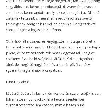
van. Élete szerencsés: felesége megérti őt, támogatja, pedig
nagy áldozatot kérnek mindkettejüktől. Avner fogja vezetni
azt a titkos kommandót, amelynek célja megölni az Olimpián
történtek tetteseit, s meglehet, évekig távol lesz övéitől.
Feleségének addig nélküle kell boldogulnia. Pedig csak két
hónap, és jön a legkisebb Kaufman.
Öt férfiből áll a csapat, és lenyűgözően mutatja be őket a
film: mind őszinte hazafi, áldozatokra kész ember, jóra hajló
jellem, és összetartanak, toleránsak egymással. Pedig az
érzékenységre hajló széplélek játékkészítő, a szigorúnak
tűnő, de megértő nagybácsi, és a keményöklű vagány
egyaránt megtalálható a csapatban.
Elindul az akció.
Lépésről lépésre haladnak, és kicsit talán szerencséjük is van:
folyamatosan göngyölítik fel a Fekete Szeptember
terroristacsapatot. Ám közben, mint a lassan hulló