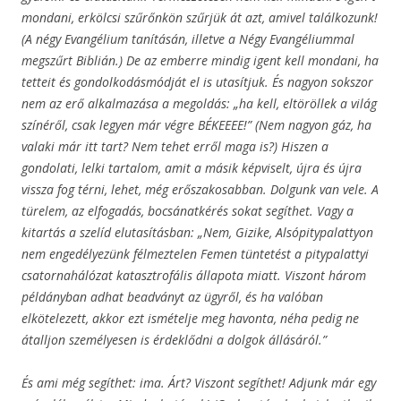
mondani, erkölcsi szűrőnkön szűrjük át azt, amivel találkozunk!
(A négy Evangélium tanításán, illetve a Négy Evangéliummal
megszűrt Biblián.) De az emberre mindig igent kell mondani, ha
tetteit és gondolkodásmódját el is utasítjuk. És nagyon sokszor
nem az erő alkalmazása a megoldás: „ha kell, eltöröllek a világ
színéről, csak legyen már végre BÉKEEEE!” (Nem nagyon gáz, ha
valaki már itt tart? Nem tehet erről maga is?) Hiszen a
gondolati, lelki tartalom, amit a másik képviselt, újra és újra
vissza fog térni, lehet, még erőszakosabban. Dolgunk van vele. A
türelem, az elfogadás, bocsánatkérés sokat segíthet. Vagy a
kitartás a szelíd elutasításban: „Nem, Gizike, Alsópitypalattyon
nem engedélyezünk félmeztelen Femen tüntetést a pitypalattyi
csatornahálózat katasztrofális állapota miatt. Viszont három
példányban adhat beadványt az ügyről, és ha valóban
elkötelezett, akkor ezt ismételje meg havonta, néha pedig ne
átalljon személyesen is érdeklődni a dolgok állásáról.”
És ami még segíthet: ima. Árt? Viszont segíthet! Adjunk már egy