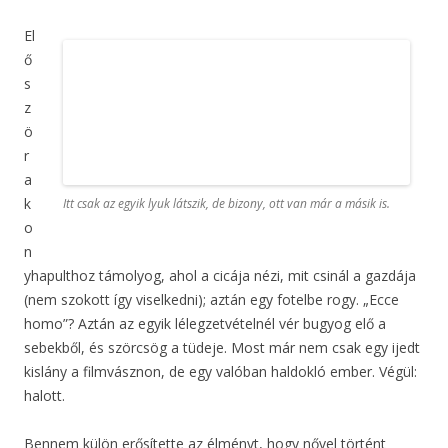
El
ő
s
z
ö
r
a
k
Itt csak az egyik lyuk látszik, de bizony, ott van már a másik is.
o
n
yhapulthoz támolyog, ahol a cicája nézi, mit csinál a gazdája
(nem szokott így viselkedni); aztán egy fotelbe rogy. „Ecce
homo”? Aztán az egyik lélegzetvételnél vér bugyog elő a
sebekből, és szörcsög a tüdeje. Most már nem csak egy ijedt
kislány a filmvásznon, de egy valóban haldokló ember. Végül:
halott.
Bennem külön erősítette az élményt, hogy nővel történt