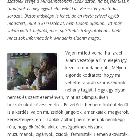
százalék esélyt a Mindenhatónak! (Csak aztán, ha bejelentkezik,
tanuljunk is meg együtt élni vele! Ld.: Keresztény metódus
sorozat. Biztos másképp is lehet, de én tiszta szívvel egyéb
módszert, mint a keresztényit, nem tudom ajánlani. Itt már
sokan voltak befutók, más spirituális irányzatoknál – háát,
nincs sok információnk. Mindenki eldönti maga.)
Vajon mi lett volna, ha Izrael
állam vezetője a film elején így
kezdi a mondandóját: „Mélyen
elgondolkodtatott, hogy mi
vehette rá arab szomszédaink
néhány tagját, hogy egy olyan
nemes és szent eseményen, mint az Olimpia, ilyen
borzalmakat kövessenek el. Felvetődik bennem önkéntelenül
is a kérdés: vajon mi, zsidók (angolok, amerikaiak, magyarok,
keresztények, én – Toplak Zoltán) nem tehetünk némiképp
róla, hogy ők (bárki, akit ellenségünknek hiszünk:
muzulmánok, cigányok, zsidók, feministák, Femen aktivisták,