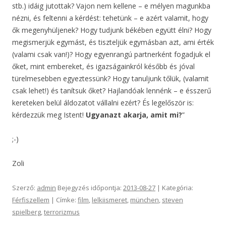
stb.) idáig jutottak? Vajon nem kellene – e mélyen magunkba
nézni, és feltenni a kérdést: tehetünk – e azért valamit, hogy
ők megenyhüljenek? Hogy tudjunk békében együtt élni? Hogy
megismerjük egymást, és tiszteljük egymásban azt, ami érték
(valami csak van!)? Hogy egyenrangú partnerként fogadjuk el
őket, mint embereket, és igazságainkról később és jóval
türelmesebben egyeztessünk? Hogy tanuljunk tőlük, (valamit
csak lehet!) és tanítsuk őket? Hajlandóak lennénk – e ésszerű
kereteken belül áldozatot vállalni ezért? És legelőször is:
kérdezzük meg Istent!
Ugyanazt akarja, amit mi?
”
;-)
Zoli
Szerző:
admin
Bejegyzés időpontja:
2013-08-27
| Kategória:
Férfiszellem
| Címke:
film
,
lelkiismeret
,
münchen
,
steven
spielberg
,
terrorizmus