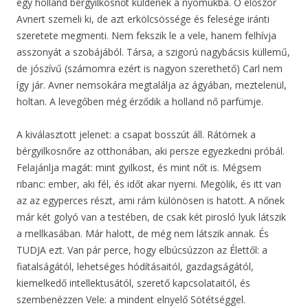
egy holland bérgyilkosnőt küldenek a nyomukba. Ő először
Avnert szemeli ki, de azt erkölcsössége és felesége iránti
szeretete megmenti. Nem fekszik le a vele, hanem felhívja
asszonyát a szobájából. Társa, a szigorú nagybácsis küllemű,
de jószívű (számomra ezért is nagyon szerethető) Carl nem
így jár. Avner nemsokára megtalálja az ágyában, meztelenül,
holtan. A levegőben még érződik a holland nő parfümje.
A kiválasztott jelenet: a csapat bosszút áll. Rátörnek a
bérgyilkosnőre az otthonában, aki persze egyezkedni próbál.
Felajánlja magát: mint gyilkost, és mint nőt is. Mégsem
ribanc: ember, aki fél, és időt akar nyerni. Megölik, és itt van
az az egyperces részt, ami rám különösen is hatott. A nőnek
már két golyó van a testében, de csak két pirosló lyuk látszik
a mellkasában. Már halott, de még nem látszik annak. És
TUDJA ezt. Van pár perce, hogy elbúcsúzzon az Élettől: a
fiatalságától, lehetséges hódításaitól, gazdagságától,
kiemelkedő intellektusától, szerető kapcsolataitól, és
szembenézzen Vele: a mindent elnyelő Sötétséggel.