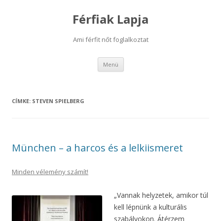
Férfiak Lapja
Ami férfit nőt foglalkoztat
Kilépés
Menü
a
tartalomba
CÍMKE:
STEVEN SPIELBERG
München – a harcos és a lelkiismeret
Minden vélemény számít!
„Vannak helyzetek, amikor túl
kell lépnünk a kulturális
szabályokon. Átérzem