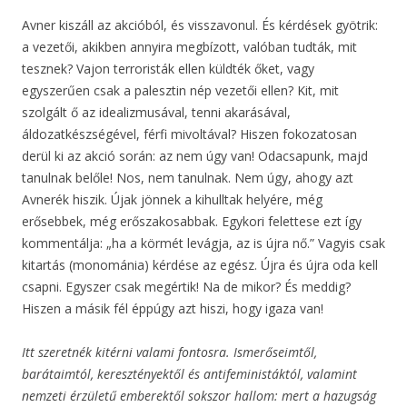
Avner kiszáll az akcióból, és visszavonul. És kérdések gyötrik:
a vezetői, akikben annyira megbízott, valóban tudták, mit
tesznek? Vajon terroristák ellen küldték őket, vagy
egyszerűen csak a palesztin nép vezetői ellen? Kit, mit
szolgált ő az idealizmusával, tenni akarásával,
áldozatkészségével, férfi mivoltával? Hiszen fokozatosan
derül ki az akció során: az nem úgy van! Odacsapunk, majd
tanulnak belőle! Nos, nem tanulnak. Nem úgy, ahogy azt
Avnerék hiszik. Újak jönnek a kihulltak helyére, még
erősebbek, még erőszakosabbak. Egykori felettese ezt így
kommentálja: „ha a körmét levágja, az is újra nő.” Vagyis csak
kitartás (monománia) kérdése az egész. Újra és újra oda kell
csapni. Egyszer csak megértik! Na de mikor? És meddig?
Hiszen a másik fél éppúgy azt hiszi, hogy igaza van!
Itt szeretnék kitérni valami fontosra. Ismerőseimtől,
barátaimtól, keresztényektől és antifeministáktól, valamint
nemzeti érzületű emberektől sokszor hallom: mert a hazugság