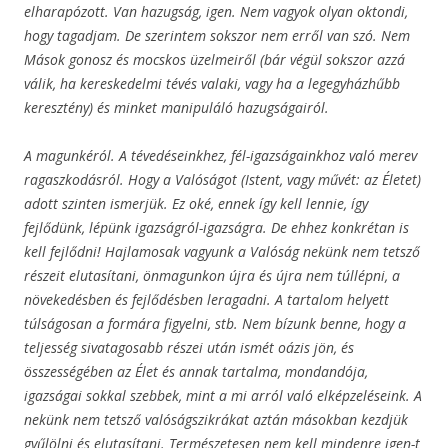
elharapózott. Van hazugság, igen. Nem vagyok olyan oktondi,
hogy tagadjam. De szerintem sokszor nem erről van szó. Nem
Mások gonosz és mocskos üzelmeiről (bár végül sokszor azzá
válik, ha kereskedelmi tévés valaki, vagy ha a legegyházhűbb
keresztény) és minket manipuláló hazugságairól.
A magunkéról. A tévedéseinkhez, fél-igazságainkhoz való merev
ragaszkodásról. Hogy a Valóságot (Istent, vagy művét: az Életet)
adott szinten ismerjük. Ez oké, ennek így kell lennie, így
fejlődünk, lépünk igazságról-igazságra. De ehhez konkrétan is
kell fejlődni! Hajlamosak vagyunk a Valóság nekünk nem tetsző
részeit elutasítani, önmagunkon újra és újra nem túllépni, a
növekedésben és fejlődésben leragadni. A tartalom helyett
túlságosan a formára figyelni, stb. Nem bízunk benne, hogy a
teljesség sivatagosabb részei után ismét oázis jön, és
összességében az Élet és annak tartalma, mondandója,
igazságai sokkal szebbek, mint a mi arról való elképzeléseink. A
nekünk nem tetsző valóságszikrákat aztán másokban kezdjük
gyűlölni és elutasítani. Természetesen nem kell mindenre igen-t