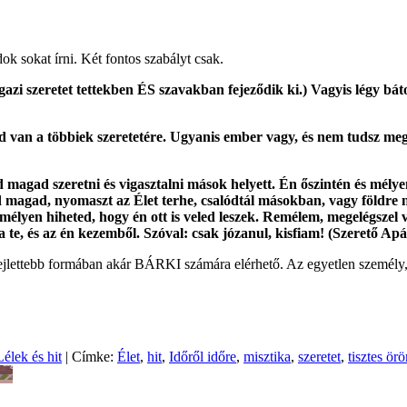
ok sokat írni. Két fontos szabályt csak.
 igazi szeretet tettekben ÉS szavakban fejeződik ki.) Vagyis légy 
ged van a többiek szeretetére. Ugyanis ember vagy, és nem tudsz me
d magad szeretni és vigasztalni mások helyett. Én őszintén és mély
d magad, nyomaszt az Élet terhe, csalódtál másokban, vagy földre 
s mélyen hiheted, hogy én ott is veled leszek. Remélem, megelégsze
 te, és az én kezemből. Szóval: csak józanul, kisfiam! (Szerető Apá
r fejlettebb formában akár BÁRKI számára elérhető. Az egyetlen személ
Lélek és hit
| Címke:
Élet
,
hit
,
Időről időre
,
misztika
,
szeretet
,
tisztes ör
sség
i
Egyéb