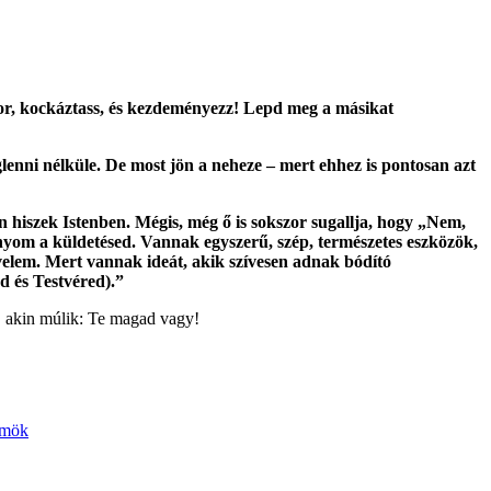
bátor, kockáztass, és kezdeményezz! Lepd meg a másikat
glenni nélküle. De most jön a neheze – mert ehhez is pontosan azt
en hiszek Istenben. Mégis, még ő is sokszor sugallja, hogy „Nem,
nyom a küldetésed. Vannak egyszerű, szép, természetes eszközök,
l velem. Mert vannak ideát, akik szívesen adnak bódító
d és Testvéred).”
y, akin múlik: Te magad vagy!
ömök