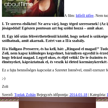
A film:
Időről időre
. Nem tud
I. Te szeress elsőként! Ne arra várj, hogy téged szeressenek! (Az
jóságoddal! Egészen pontosan azt fog szólni hozzá – amit akar.
II. Egy idő után félreérthetetlenül közöld, hogy neked is szüksé
szólhatnak, amit akarnak. Ezért van a II/a szabály.
II/a Hallgass Presserre, és ha kell, hát: „Ringasd el magad!” Tud
Zoli, nem kapsz különleges kegyelmet, bármilyen egyedül is érze
hogy felrázd magad. Legyél okos, és éljél velük! De te őszintén é
élményeket, kápráztatnak el, és veszik ki életed kormánykerekét a
Ez a fajta bennsőséges kapcsolat a Szeretet Istenével, ennél ezersze
;-)
Zoli
Szerző:
Toplak Zoltán
Bejegyzés időpontja:
2014-01-18
| Kategória:
Férfiszellem
Mai
Hobbi
Munka
Sport
Önkénte
Lélek
Nő
család
-
és
lét
Tánc
hit
-