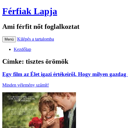
Férfiak Lapja
Ami férfit nőt foglalkoztat
Kilépés a tartalomba
Menü
Kezdőlap
Címke:
tisztes örömök
Egy film az Élet igazi értékeiről. Hogy milyen gazdag é
Minden vélemény számít!