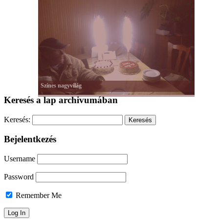
Mozgás
Színes nagyvilág
Keresés a lap archivumában
Keresés:
Bejelentkezés
Username
Password
Remember Me