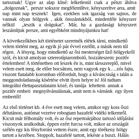
tartoznak! Ugye az alap klisé: lelketlenül csak a pénzt áhítva
„dolgoznak”, persze sokszor megfélemlítve, kényszerítve arra, amit
nap mint nap tesznek! Igen, ezekben sok igazság van sajnos, de
vannak olyan hölgyek , akik önszántukból, mindenféle kényszer
nélkül „teszik a dolgukat”. Már, ha a gazdasági kényszert
leszámítjuk persze, ami egyébként mindnyájunkra hat!
A következőkben két történetet szeretnék elétek tárni, mindkettő
velem történt meg, az egyik jó pár évvel ezelőtt, a másik nem túl
régen. A lényeg, hogy mindkettő az ősi mesterséget űző hölgyekről
szól, és kicsit amolyan sztereotípiaromboló, hozzáteszem: pozitív
értelemben! A történetben ott leszek én is, mint társszereplő, mivel
velem esett meg, de előre bocsátom, nem vagyok egy k….zós fajta,
viszont fiatalabb koromban előfordult, hogy a kíváncsiság s talán a
meggondolatlanság kísértése elvitt ilyen helyre is! Jól tudtam
integrálni élettapasztalataim közé, és tanúja lehettem annak a
pozitív emberi megnyilvánulásnak, amit nem is várnánk egy ilyen
embertől!
Az első történet kb. 4 éve esett meg velem, amikor egy kora őszi
délutánon, autómat vezetve robogtam hazafelé vidéki telkemről.
Kicsit már félhomály volt, és az ősz repertoárjához tartozó időjárási
viszonyok uralkodtak, éppen ezért furcsa volt, mikor az országút
szélén egy kis fényforrást vettem észre, amit egy törékeny hölgy
tartott a kezében. Stoppolt, hazafelé tartott, lekéste a buszt. Hálás