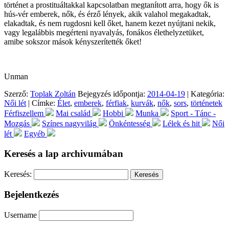
történet a prostituáltakkal kapcsolatban megtanított arra, hogy ők is
hús-vér emberek, nők, és érző lények, akik valahol megakadtak,
elakadtak, és nem rugdosni kell őket, hanem kezet nyújtani nekik,
vagy legalábbis megérteni nyavalyás, fonákos élethelyzetüket,
amibe sokszor mások kényszerítették őket!
Unman
Szerző:
Toplak Zoltán
Bejegyzés időpontja:
2014-04-19
| Kategória:
Női lét
| Címke:
Élet
,
emberek
,
férfiak
,
kurvák
,
nők
,
sors
,
történetek
Férfiszellem
Mai család
Hobbi
Munka
Sport - Tánc -
Mozgás
Színes nagyvilág
Önkéntesség
Lélek és hit
Női
lét
Egyéb
Keresés a lap archivumában
Keresés:
Bejelentkezés
Username