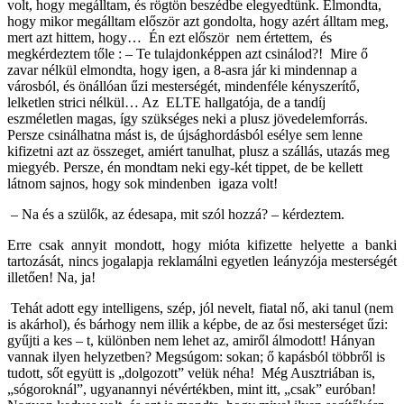
volt, hogy megálltam, és rögtön beszédbe elegyedtünk. Elmondta,
hogy mikor megálltam először azt gondolta, hogy azért álltam meg,
mert azt hittem, hogy… Én ezt először nem értettem, és
megkérdeztem tőle : – Te tulajdonképpen azt csinálod?! Mire ő
zavar nélkül elmondta, hogy igen, a 8-asra jár ki mindennap a
városból, és önállóan űzi mesterségét, mindenféle kényszerítő,
lelketlen strici nélkül… Az ELTE hallgatója, de a tandíj
eszméletlen magas, így szükséges neki a plusz jövedelemforrás.
Persze csinálhatna mást is, de újsághordásból esélye sem lenne
kifizetni azt az összeget, amiért tanulhat, plusz a szállás, utazás meg
miegyéb. Persze, én mondtam neki egy-két tippet, de be kellett
látnom sajnos, hogy sok mindenben igaza volt!
– Na és a szülők, az édesapa, mit szól hozzá? – kérdeztem.
Erre csak annyit mondott, hogy mióta kifizette helyette a banki
tartozását, nincs jogalapja reklamálni egyetlen leányzója mesterségét
illetően! Na, ja!
Tehát adott egy intelligens, szép, jól nevelt, fiatal nő, aki tanul (nem
is akárhol), és bárhogy nem illik a képbe, de az ősi mesterséget űzi:
gyűjti a kes – t, különben nem lehet az, amiről álmodott! Hányan
vannak ilyen helyzetben? Megsúgom: sokan; ő kapásból többről is
tudott, sőt együtt is „dolgozott” velük néha! Még Ausztriában is,
„sógoroknál”, ugyanannyi névértékben, mint itt, „csak” euróban!