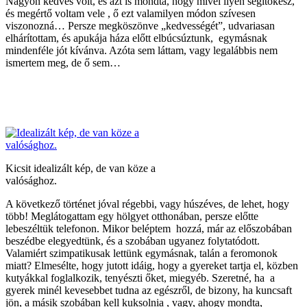
Nagyon kedves volt, és azt is mondta, hogy mivel ilyen segítőkész,
és megértő voltam vele , ő ezt valamilyen módon szívesen
viszonozná… Persze megköszönve „kedvességét”, udvariasan
elhárítottam, és apukája háza előtt elbúcsúztunk, egymásnak
mindenféle jót kívánva. Azóta sem láttam, vagy legalábbis nem
ismertem meg, de ő sem…
Kicsit idealizált kép, de van köze a
valósághoz.
A következő történet jóval régebbi, vagy húszéves, de lehet, hogy
több! Meglátogattam egy hölgyet otthonában, persze előtte
lebeszéltük telefonon. Mikor beléptem hozzá, már az előszobában
beszédbe elegyedtünk, és a szobában ugyanez folytatódott.
Valamiért szimpatikusak lettünk egymásnak, talán a feromonok
miatt? Elmesélte, hogy jutott idáig, hogy a gyereket tartja el, közben
kutyákkal foglalkozik, tenyészti őket, miegyéb. Szeretné, ha a
gyerek minél kevesebbet tudna az egészről, de bizony, ha kuncsaft
jön, a másik szobában kell kuksolnia , vagy, ahogy mondta,