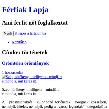
Férfiak Lapja
Ami férfit nőt foglalkoztat
Kilépés a tartalomba
Menü
Kezdőlap
Címke:
történetek
Örömtelen örömlányok
1 hozzászólás
Szép, törékeny, intelligens – mindjárt
elmondja, mit keres itt.
A prostituáltakról különböző történetek forognak közszájon,
némelyik hiteles, némelyik pedig a „városi legendák” kategóriájába