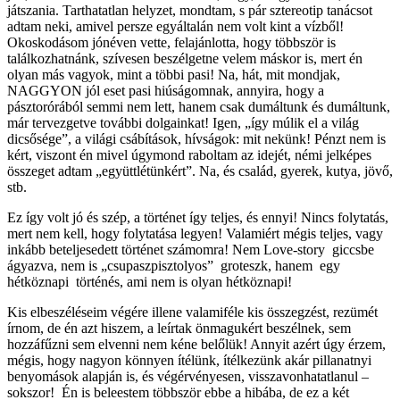
játszania. Tarthatatlan helyzet, mondtam, s pár sztereotip tanácsot
adtam neki, amivel persze egyáltalán nem volt kint a vízből!
Okoskodásom jónéven vette, felajánlotta, hogy többször is
találkozhatnánk, szívesen beszélgetne velem máskor is, mert én
olyan más vagyok, mint a többi pasi! Na, hát, mit mondjak,
NAGGYON jól eset pasi hiúságomnak, annyira, hogy a
pásztorórából semmi nem lett, hanem csak dumáltunk és dumáltunk,
már tervezgetve további dolgainkat! Igen, „így múlik el a világ
dicsősége”, a világi csábítások, hívságok: mit nekünk! Pénzt nem is
kért, viszont én mivel úgymond raboltam az idejét, némi jelképes
összeget adtam „együttlétünkért”. Na, és család, gyerek, kutya, jövő,
stb.
Ez így volt jó és szép, a történet így teljes, és ennyi! Nincs folytatás,
mert nem kell, hogy folytatása legyen! Valamiért mégis teljes, vagy
inkább beteljesedett történet számomra! Nem Love-story giccsbe
ágyazva, nem is „csupaszpisztolyos” groteszk, hanem egy
hétköznapi történés, ami nem is olyan hétköznapi!
Kis elbeszéléseim végére illene valamiféle kis összegzést, rezümét
írnom, de én azt hiszem, a leírtak önmagukért beszélnek, sem
hozzáfűzni sem elvenni nem kéne belőlük! Annyit azért úgy érzem,
mégis, hogy nagyon könnyen ítélünk, ítélkezünk akár pillanatnyi
benyomások alapján is, és végérvényesen, visszavonhatatlanul –
sokszor! Én is beleestem többször ebbe a hibába, de ez a két