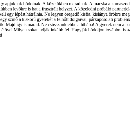
y apjuknak hódolnak. A közelükben maradnak. A macska a kamaszodó kic
kben levőkre is hat a frusztrált helyzet. A közeledni próbáló partnerjelöl
 kell egy lépést hátrálnia. Ne legyen öregedő kisfia, kislánya örökre
y egy szülő a kiskorú gyerekét a felnőtt dolgaival, párkapcsolati probl
selkedik. Majd így is marad. Ne csússzunk ebbe a hibába! A gyerek nem a
 élővel Milyen sokan adják inkább fel. Hagyják hódoljon továbbra is az 
ti