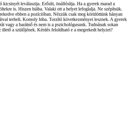
sinyét leválasztja. Erősíti, önállósítja. Ha a gyerek marad a
tekre is. Hiszen hiába. Valaki ott a helyet lefoglalja. Ne szépítsük.
 megrekedve ebben a pozícióban. Nézzük csak meg körülöttünk hányan
émáival terheli. Komoly hiba. Torzító következményei lesznek. A gyerek
 barát vagy a barátnő és nem is a pszichológusunk. Tudnának sokan
illető a szülőjének. Kérdés feloldható e a megrekedt helyzet?