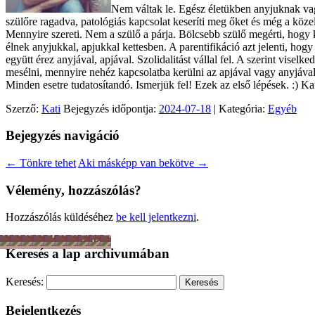
Nem váltak le. Egész életükben anyjuknak vag
szülőre ragadva, patológiás kapcsolat keseríti meg őket és még a közelü
Mennyire szereti. Nem a szülő a párja. Bölcsebb szülő megérti, hogy
élnek anyjukkal, apjukkal kettesben. A parentifikáció azt jelenti, hog
együtt érez anyjával, apjával. Szolidalitást vállal fel. A szerint vi
mesélni, mennyire nehéz kapcsolatba kerülni az apjával vagy anyjával
Minden esetre tudatosítandó. Ismerjük fel! Ezek az első lépések. :) Ka
Szerző:
Kati
Bejegyzés időpontja:
2024-07-18
| Kategória:
Egyéb
Bejegyzés navigáció
←
Tönkre tehet
Aki másképp van bekötve
→
Vélemény, hozzászólás?
Hozzászólás küldéséhez
be kell jelentkezni
.
Férfiszellem
Mai
Hobbi
Munka
Sport
Színes
Önkéntesség
Lélek
Női
Egyéb
család
-
nagyvilág
és
lét
Keresés a lap archivumában
Tánc
hit
-
Mozgás
Keresés:
Bejelentkezés