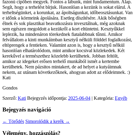
fazonú cipőben megyek. Fontos a lábunk, mint fundamentum. Alap.
Segít, hogy a terhelést bírjuk. Hasonlóan a kezünk is sokat elárul. A
terheltségünket, a korunkat, az ápoltságunkat, időbeosztásunkat. Van
e időnk a körmeink ápolására. Esetleg díszítésére. Akik bőségben
élnek és sok plasztikai beavatkozásra invesztálnak, még azoknak
sem egészen megoldott a kezükről a kort eltüntetni. Kesztyűkkel
leplezik, ha mindenáron törekednek fiatalabbnak tűnni. Amikor
felvállalom a kinti munkáimban kesztyű nélküli földdel foglalkozást,
eltöprengek a fentieken. Valamint azon is, hogy a kesztyű nélkül
hasonlóan elhatárolódom, mint amikor kocsival közlekedek. Két
kerekűvel a természethez közelebb kerülhetek. Jobban feltölt,
amikor az idegeket erősen terhelő munkából ismét a kertembe
kerülhetek. Nem pázsitos mintakert, de ad helyet a kutyáimnak
nekem, az utánam következőknek, ahogyan adott az elődeimnek. :)
Kati
Gondos
Szerző:
Kati
Bejegyzés időpontja:
2025-06-04
| Kategória:
Egyéb
Bejegyzés navigáció
←
Törődés
Simorolódik a kerék
→
Vélemény, hozzászólás?