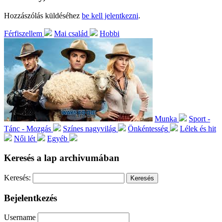
Hozzászólás küldéséhez
be kell jelentkezni
.
Férfiszellem
Mai család
Hobbi
Munka
Sport -
Tánc - Mozgás
Színes nagyvilág
Önkéntesség
Lélek és hit
Női lét
Egyéb
Keresés a lap archivumában
Keresés:
Bejelentkezés
Username