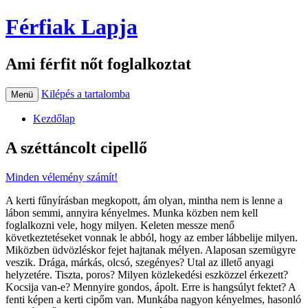
Férfiak Lapja
Ami férfit nőt foglalkoztat
Kilépés a tartalomba
Menü
Kezdőlap
A széttáncolt cipellő
Minden vélemény számít!
A kerti fűnyírásban megkopott, ám olyan, mintha nem is lenne a
lábon semmi, annyira kényelmes. Munka közben nem kell
foglalkozni vele, hogy milyen. Keleten messze menő
következtetéseket vonnak le abból, hogy az ember lábbelije milyen.
Miközben üdvözléskor fejet hajtanak mélyen. Alaposan szemügyre
veszik. Drága, márkás, olcsó, szegényes? Utal az illető anyagi
helyzetére. Tiszta, poros? Milyen közlekedési eszközzel érkezett?
Kocsija van-e? Mennyire gondos, ápolt. Erre is hangsúlyt fektet? A
fenti képen a kerti cipőm van. Munkába nagyon kényelmes, hasonló