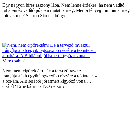
Egy nagyon híres asszony lába. Nem lenne érdekes, ha nem vadító
ruhában és vadító pózban mutatná meg. Mert a lényeg: mit mutat meg
mit takar el? Sharon Stone a hölgy.
Nem, nem cipőreklám. De a tervező ravaszul
irányítja a láb egyik legszexibb részére a tekintetet –
a bokára. A Bibliából jól ismert kígyózó vonal…
Csábít? Érne bármit a NŐ nélkül?