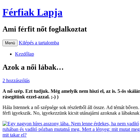
Férfiak Lapja
Ami férfit nőt foglalkoztat
Kilépés a tartalomba
Menü
Kezdőlap
Azok a női lábak…
2 hozzászólás
A nő szép. Ezt tudjuk. Még amelyik nem hiszi el, az is. 5-ös skál
rásegítünk ezzel-azzal. ;-) )
Hála Istennek a nő szépsége sok részletből áll össze. Ad témát bőve
férfi igyekszik. No, igyekezzünk kicsit utánajárni azoknak a lábaknak