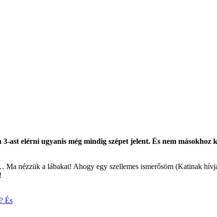
án 3-ast elérni ugyanis még mindig szépet jelent. És nem másokhoz 
n… Ma nézzük a lábakat! Ahogy egy szellemes ismerősöm (Katinak hívják
!