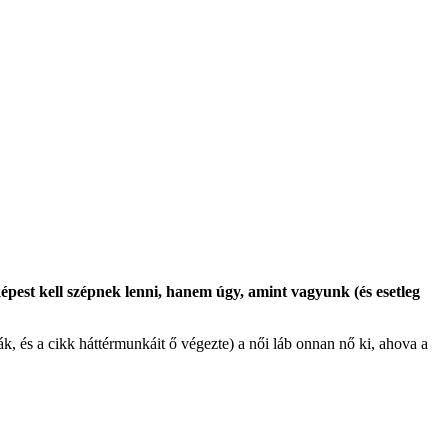
képest kell szépnek lenni, hanem úgy, amint vagyunk (és esetleg
, és a cikk háttérmunkáit ő végezte) a női láb onnan nő ki, ahova a