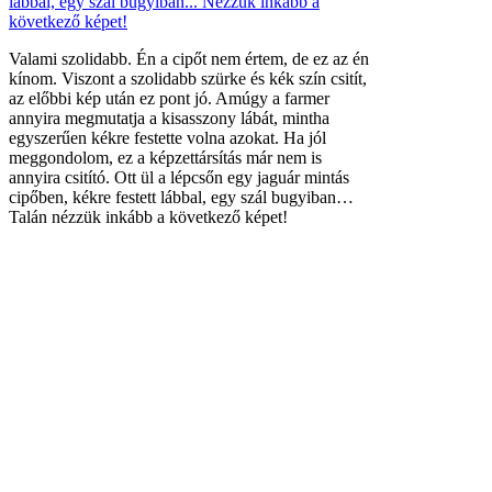
Valami szolidabb. Én a cipőt nem értem, de ez az én
kínom. Viszont a szolidabb szürke és kék szín csitít,
az előbbi kép után ez pont jó. Amúgy a farmer
annyira megmutatja a kisasszony lábát, mintha
egyszerűen kékre festette volna azokat. Ha jól
meggondolom, ez a képzettársítás már nem is
annyira csitító. Ott ül a lépcsőn egy jaguár mintás
cipőben, kékre festett lábbal, egy szál bugyiban…
Talán nézzük inkább a következő képet!