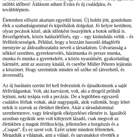
utóbbi időben! Áldásom adtam Évára és új családjára, és
továbbléptem.
Életemben először akartam egyedül lenni. Új hobbi jött, gondoltam
élek a szabadságommal és kipróbálok dolgokat. Jó helyre kerültem,
olyan pecások közé, akik időnként összejöttek a botok nélkül is.
Beszélgetések, közös halászléfőzés, egy – egy kirándulás velük – és
férfibölcsességek. Például, hogy a hozzám hasonló átlagférfit
mennyire az áldozathozatalra neveli a társadalom. Udvariasság a
nőkkel szemben, gyereknevelés, házimunka és persze munka,
munka és munka a gyerekekért, a közös nyaralásért, gyakorlatilag
bármiért, amit az asszony kitalál, és cserébe Müller Péteres lejáratás
a köszönet. Hogy szerintünk minden nő szőke nő (átverhető, és
átverendő).
Az új barátaim szerint fel kell fedeznünk és újraalkotnunk a saját
férfivilágunkat. Volt, aki kurvázott, volt, aki a drogról próbált
lejönni, neki terápia volt a pecázás. De a legtöbben egyszerű
családos férfiak voltak, akár nagypapák, akik vallották, hogy lehet
nekik is szavuk az életüket illetően. Akár a társadalommal
szembemenve, vagy feleségeik elképzelései ellenére is. Igazából
azonban egyikük sem volt kifejezett lázadó, csak megvolt az
életükben a maguk férfikuckója, jellemzően a horgászás és a
„Csapat”. És ez
szent
volt. Ezért szinte mindent félretettek.
Megadták a világnak, ami a világé, és ugyanakkor elvették a