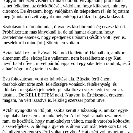
Nagyon nehezen viseltem, mikor dobott. Hívogattam, próbáltam
ismét felkelteni az érdeklődését, vádoltam, hogy kifacsart, mint egy
citromot. De éreztem, hogy valójában én telepedtem rá, én fojtottam
meg (irántam érzett vágyát mindenképp) a túlzott ragaszkodással.
Szakításunk után bűntudat, önvád és kisebbrendűség érzése kísért.
Próbálkoztam más lányoknál is, de túl hamar akartam, hogy
szerelembe essenek, hogy epedjenek utánam (később volt ilyen is,
mesélek róla mindjárt.) Sikertelen voltam.
Aztán találkoztam Évával. Na, neki kellettem! Hajnalban, amikor
elmentem tőle, sírdogált a vállamon, nem beszélhettem egy Kati
nevű fiatal nővel, mivel pár hónapja volt egy sikertelen randink, és ő
a barátságot még tartotta volna.
Éva fokozatosan vont az irányítása alá. Büszke férfi énem
darabokként törte szét, felelősségre vonások, féltékenység, és
időnként megalázó jelenetek, pl. sikoltozva veszekedni velem az
utcán… De KELLETTEM neki. Nagyon is. Értékesnek éreztem
magam, ha vért izzadva is, lelkileg ezerszer pofon ütve.
Aztán nyugodtabb idő jött, szóba került a házasság is, amikor egyik
nap hiába kerestem a munkahelyén. A kollégái sajnálkozva néztek
rám, és közölték, hogy munkahelyet váltott, másik városba költözött
a szeretőjéhez. Állítólag a gyerek is útban volt már. Mekkora balek
és milyen szerencsés férfi voltam egyben! Hát ezért volt nyugtom az