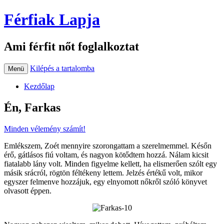
Férfiak Lapja
Ami férfit nőt foglalkoztat
Kilépés a tartalomba
Menü
Kezdőlap
Én, Farkas
Minden vélemény számít!
Emlékszem, Zoét mennyire szorongattam a szerelmemmel. Későn
érő, gátlásos fiú voltam, és nagyon kötődtem hozzá. Nálam kicsit
fiatalabb lány volt. Minden figyelme kellett, ha elismerően szólt egy
másik srácról, rögtön féltékeny lettem. Jelzés értékű volt, mikor
egyszer felmenve hozzájuk, egy elnyomott nőkről szóló könyvet
olvasott éppen.