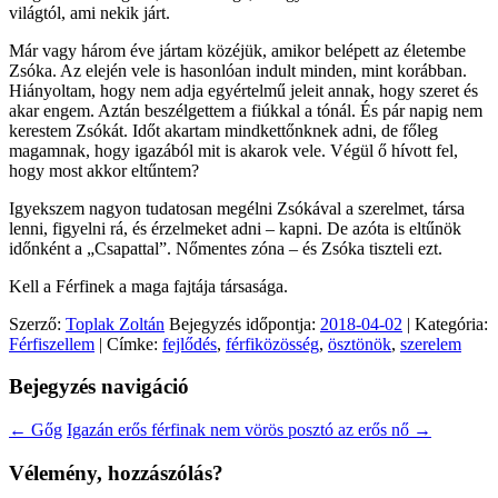
világtól, ami nekik járt.
Már vagy három éve jártam közéjük, amikor belépett az életembe
Zsóka. Az elején vele is hasonlóan indult minden, mint korábban.
Hiányoltam, hogy nem adja egyértelmű jeleit annak, hogy szeret és
akar engem. Aztán beszélgettem a fiúkkal a tónál. És pár napig nem
kerestem Zsókát. Időt akartam mindkettőnknek adni, de főleg
magamnak, hogy igazából mit is akarok vele. Végül ő hívott fel,
hogy most akkor eltűntem?
Igyekszem nagyon tudatosan megélni Zsókával a szerelmet, társa
lenni, figyelni rá, és érzelmeket adni – kapni. De azóta is eltűnök
időnként a „Csapattal”. Nőmentes zóna – és Zsóka tiszteli ezt.
Kell a Férfinek a maga fajtája társasága.
Szerző:
Toplak Zoltán
Bejegyzés időpontja:
2018-04-02
| Kategória:
Férfiszellem
| Címke:
fejlődés
,
férfiközösség
,
ösztönök
,
szerelem
Bejegyzés navigáció
←
Gőg
Igazán erős férfinak nem vörös posztó az erős nő
→
Vélemény, hozzászólás?