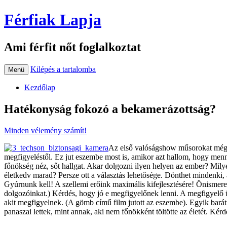
Férfiak Lapja
Ami férfit nőt foglalkoztat
Kilépés a tartalomba
Menü
Kezdőlap
Hatékonyság fokozó a bekamerázottság?
Minden vélemény számít!
Az első valóságshow műsorokat még l
megfigyeléstől. Ez jut eszembe most is, amikor azt hallom, hogy men
főnökség néz, sőt hallgat. Akar dolgozni ilyen helyen az ember? Milye
életkedv marad? Persze ott a választás lehetősége. Dönthet mindenki, ak
Gyúrnunk kell! A szellemi erőink maximális kifejlesztésére! Önismeretü
dolgozóinkat.) Kérdés, hogy jó e megfigyelőnek lenni. A megfigyelő ül 
akit megfigyelnek. (A gömb című film jutott az eszembe). Egyik barát
panaszai lettek, mint annak, aki nem főnökként töltötte az életét. Kérdé