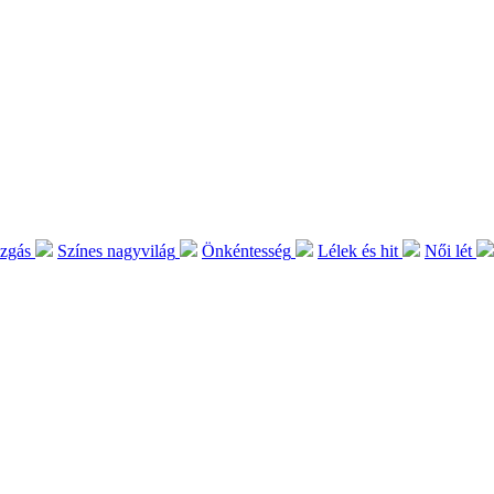
ozgás
Színes nagyvilág
Önkéntesség
Lélek és hit
Női lét