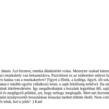
áttam. Azt éreztem, mintha állatkísérlet volna. Mennyire szabad kiten
nyi munkahely van bekamerázva. Pszichésen ez az emberekre milyen hat
n hatása van a munkakedvre? Figyel a főnök, a kolléga, figyel, sőt sok 
ar-e inkább egyéni vállalkozó lenni, a saját felelősség terhével. Ha nin
nk tökéletesítésére. Így megalkothatjuk a hozzánk legjobban illő, saját
és megfigyeli például, azt, hogy nehogy meglopják. Mert tart ilyesmitől
ném középvezetői beosztásban íróasztal mellett töltötte életét. Nem vo
s tehát, hol is jobb? :) Kató