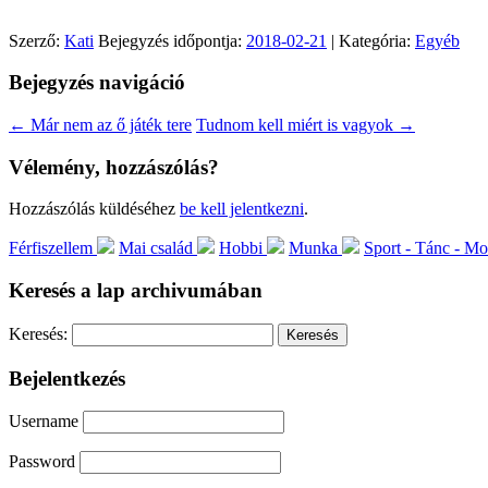
Szerző:
Kati
Bejegyzés időpontja:
2018-02-21
| Kategória:
Egyéb
Bejegyzés navigáció
←
Már nem az ő játék tere
Tudnom kell miért is vagyok
→
Vélemény, hozzászólás?
Hozzászólás küldéséhez
be kell jelentkezni
.
Férfiszellem
Mai család
Hobbi
Munka
Sport - Tánc - M
Keresés a lap archivumában
Keresés:
Bejelentkezés
Username
Password