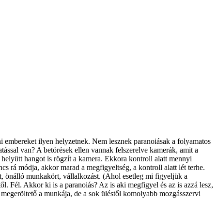
ni embereket ilyen helyzetnek. Nem lesznek paranoiásak a folyamatos
ással van? A betörések ellen vannak felszerelve kamerák, amit a
helyütt hangot is rögzít a kamera. Ekkora kontroll alatt mennyi
cs rá módja, akkor marad a megfigyeltség, a kontroll alatt lét terhe.
, önálló munkakört, vállalkozást. (Ahol esetleg mi figyeljük a
. Fél. Akkor ki is a paranoiás? Az is aki megfigyel és az is azzá lesz,
lt megeröltető a munkája, de a sok üléstől komolyabb mozgásszervi