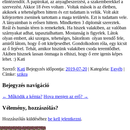
elintézendőt. A papírokat, az anyagbeszerzést, a szakemberekkel a
szervezést. Akkor 18 éves voltam . Voltak mások is az életben,
akiknek a tehetségében hittem és ezt tudattam is velük. Volt akit
kifejezetten zseninek tartottam a maga területén. Ezt is tudattam vele.
A lányaimban is erősen hittem. Mindketten 3 diplomát szereztek.
Reál és humán téren is remekeltek. Ha hiszek valakiben, az valóban
szárnyakat adhat, tapasztalhattam. Mostanság is figyelek. Látok
olyan embert, aki szorgos, tehetséges, bátorítom olyan teendő fele,
amiről látom, hogy ő ott kiteljesedhet. Gondolkodom róla, egy kicsit
az ő fejével. Tehát, amikor hiszünk valakiben csoda teremtődhet.
Akiben hisznek lassan önmaga is elhiszi, hogy ő erre igenis képes
lehet. :) Kati
Szerző:
Kati
Bejegyzés időpontja:
2019-07-20
| Kategória:
Egyéb
|
Címke:
szikra
Bejegyzés navigáció
←
Működik a kémia?
Hova menjen az erő?
→
Vélemény, hozzászólás?
Hozzászólás küldéséhez
be kell jelentkezni
.
Férfiszellem
Mai
Hobbi
Munka
Sport
Színes
Önkéntesség
Lélek
Női
Egyéb
család
-
nagyvilág
és
lét