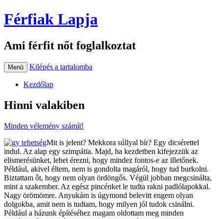
Férfiak Lapja
Ami férfit nőt foglalkoztat
Kilépés a tartalomba
Menü
Kezdőlap
Hinni valakiben
Minden vélemény számít!
Mit is jelent? Mekkora súllyal bír? Egy dicsérettel
indul. Az alap egy szimpátia. Majd, ha kezdetben kifejezzük az
elismerésünket, lehet érezni, hogy mindez fontos-e az illetőnek.
Például, akivel éltem, nem is gondolta magáról, hogy tud burkolni.
Biztattam őt, hogy nem olyan ördöngős. Végül jobban megcsinálta,
mint a szakember. Az egész pincénket le tudta rakni padlólapokkal.
Nagy örömömre. Anyukám is úgymond belevitt engem olyan
dolgokba, amit nem is tudtam, hogy milyen jól tudok csinálni.
Például a házunk építéséhez magam oldottam meg minden