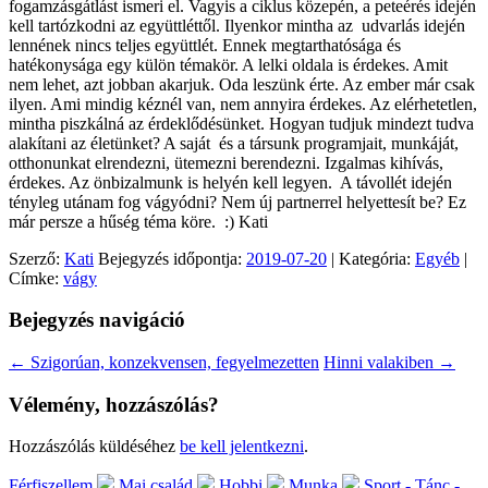
fogamzásgátlást ismeri el. Vagyis a ciklus közepén, a peteérés idején
kell tartózkodni az együttléttől. Ilyenkor mintha az udvarlás idején
lennének nincs teljes együttlét. Ennek megtarthatósága és
hatékonysága egy külön témakör. A lelki oldala is érdekes. Amit
nem lehet, azt jobban akarjuk. Oda leszünk érte. Az ember már csak
ilyen. Ami mindig kéznél van, nem annyira érdekes. Az elérhetetlen,
mintha piszkálná az érdeklődésünket. Hogyan tudjuk mindezt tudva
alakítani az életünket? A saját és a társunk programjait, munkáját,
otthonunkat elrendezni, ütemezni berendezni. Izgalmas kihívás,
érdekes. Az önbizalmunk is helyén kell legyen. A távollét idején
tényleg utánam fog vágyódni? Nem új partnerrel helyettesít be? Ez
már persze a hűség téma köre. :) Kati
Szerző:
Kati
Bejegyzés időpontja:
2019-07-20
| Kategória:
Egyéb
|
Címke:
vágy
Bejegyzés navigáció
←
Szigorúan, konzekvensen, fegyelmezetten
Hinni valakiben
→
Vélemény, hozzászólás?
Hozzászólás küldéséhez
be kell jelentkezni
.
Férfiszellem
Mai család
Hobbi
Munka
Sport - Tánc -