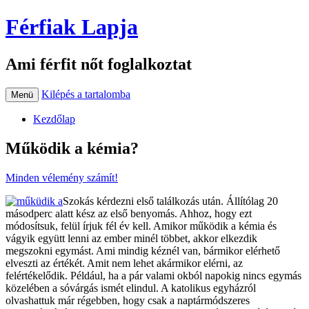
Férfiak Lapja
Ami férfit nőt foglalkoztat
Kilépés a tartalomba
Menü
Kezdőlap
Működik a kémia?
Minden vélemény számít!
Szokás kérdezni első találkozás után. Állítólag 20
másodperc alatt kész az első benyomás. Ahhoz, hogy ezt
módosítsuk, felül írjuk fél év kell. Amikor működik a kémia és
vágyik együtt lenni az ember minél többet, akkor elkezdik
megszokni egymást. Ami mindig kéznél van, bármikor elérhető
elveszti az értékét. Amit nem lehet akármikor elérni, az
felértékelődik. Például, ha a pár valami okból napokig nincs egymás
közelében a sóvárgás ismét elindul. A katolikus egyházról
olvashattuk már régebben, hogy csak a naptármódszeres