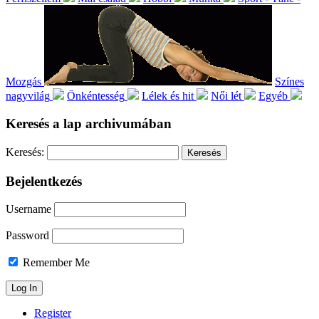
Mozgás
Színes
nagyvilág
Önkéntesség
Lélek és hit
Női lét
Egyéb
Keresés a lap archivumában
Keresés:
Bejelentkezés
Username
Password
Remember Me
Register