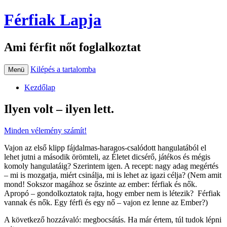
Férfiak Lapja
Ami férfit nőt foglalkoztat
Kilépés a tartalomba
Menü
Kezdőlap
Ilyen volt – ilyen lett.
Minden vélemény számít!
Vajon az első klipp fájdalmas-haragos-csalódott hangulatából el
lehet jutni a második örömteli, az Életet dicsérő, játékos és mégis
komoly hangulatáig? Szerintem igen. A recept: nagy adag megértés
– mi is mozgatja, miért csinálja, mi is lehet az igazi célja? (Nem amit
mond! Sokszor magához se őszinte az ember: férfiak és nők.
Apropó – gondolkoztatok rajta, hogy ember nem is létezik? Férfiak
vannak és nők. Egy férfi és egy nő – vajon ez lenne az Ember?)
A következő hozzávaló: megbocsátás. Ha már értem, túl tudok lépni