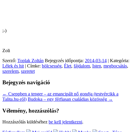
;-)
Zoli
Szerző:
Toplak Zoltán
Bejegyzés időpontja:
2014-03-14
| Kategória:
Lélek és hit
| Címke:
bölcsesség
,
Élet
,
fájdalom
,
Isten
,
megbocsátás
,
szerelem
,
szeretet
Bejegyzés navigáció
←
Cseppben a tenger – az emancipált nő gondja (testvércikk a
Talita.hu-ról)
Budoka – egy férfiasan családias közösség
→
Vélemény, hozzászólás?
Hozzászólás küldéséhez
be kell jelentkezni
.