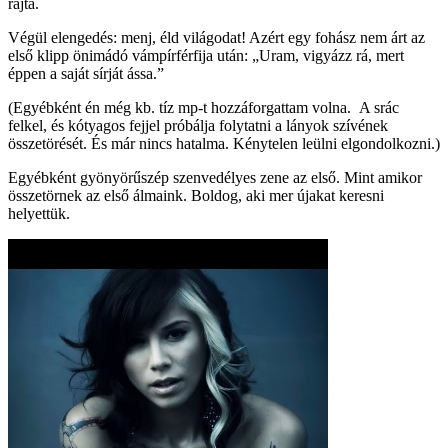
rajta.
Végül elengedés: menj, éld világodat! Azért egy fohász nem árt az
első klipp önimádó vámpírférfija után: „Uram, vigyázz rá, mert
éppen a saját sírját ássa.”
(Egyébként én még kb. tíz mp-t hozzáforgattam volna. A srác
felkel, és kótyagos fejjel próbálja folytatni a lányok szívének
összetörését. És már nincs hatalma. Kénytelen leülni elgondolkozni.)
Egyébként gyönyörűszép szenvedélyes zene az első. Mint amikor
összetörnek az első álmaink. Boldog, aki mer újakat keresni
helyettük.