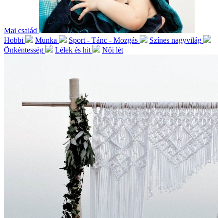
Mai család
Hobbi
Munka
Sport - Tánc - Mozgás
Színes nagyvilág
Önkéntesség
Lélek és hit
Női lét