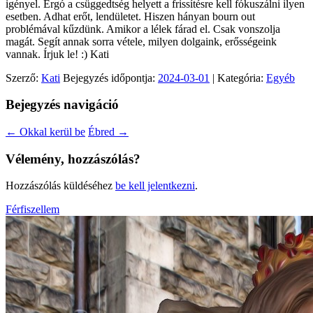
igényel. Ergó a csüggedtség helyett a frissítésre kell fókuszálni ilyen
esetben. Adhat erőt, lendületet. Hiszen hányan bourn out
problémával kűzdünk. Amikor a lélek fárad el. Csak vonszolja
magát. Segít annak sorra vétele, milyen dolgaink, erősségeink
vannak. Írjuk le! :) Kati
Szerző:
Kati
Bejegyzés időpontja:
2024-03-01
| Kategória:
Egyéb
Bejegyzés navigáció
←
Okkal kerül be
Ébred
→
Vélemény, hozzászólás?
Hozzászólás küldéséhez
be kell jelentkezni
.
Férfiszellem