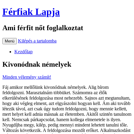
Férfiak Lapja
Ami férfit nőt foglalkoztat
Kilépés a tartalomba
Menü
Kezdőlap
Kivonódnak némelyek
Minden vélemény számít!
Fáj amikor mellőlünk kivonódnak némelyek. Alig bírom
feldolgozni. Marasztalnám többüket. Számomra az élők
elkerülésének feldolgozása most nehezebb. Sajnos azt megtanultam,
hogy aki végleg elment, azt elgyászolni hogyan kell. Ám aki tovább
létezik távol, azt csak úgy tudom feldolgozni, hogy mennie kellett,
mert helyet kell adnia másnak az életemben. Akitől szintén tanulnom
kell. Nemcsak párkapcsolat, hanem kollega elmenetele is ilyen.
Nyugdíjba megy, kilép, pedig mennyi mindent lehetett tanulni tőle.
Változás következik. A feldolgozása mozdít erőket. Alkalmazkodást