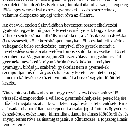
szemléleti átrendeződés is elmarad, indokolatlanul lassan, – rengeteg
fölösleges szenvedést okozva gyermekek tíz- és százezreinek,
valamint elképesztő anyagi terhet róva az államra.
Az öt évvel ezelőtt Szlovákiában bevezetett osztott elhelyezési
gyakorlat egyértelmű pozitív következménye lett, hogy a beadott
válókeresetek száma radikálisan csökkent, a válások száma 40%-kal
(!) visszaesett, következésképpen ennyivel több család tett kísérletet
válságának belső rendezésére, ennyivel több gyerek maradt a
nevelkedése számára alapvetően fontos szülői környezetben. Ezzel
szemben ma Magyarországon 800 ezer válással megszűnt család
gyermeke nevelkedik olyan körülmények között, amelyben a
gyámügyi, bírósági, szakértői gyakorlat nem a gyermekek
szempontjait néző arányos és hatékony keretet teremtette meg,
hanem a kártevés eszközét nyújtotta át a bosszúvágytól fűtött fél
kezébe.
Nincs mit csodálkozni azon, hogy ezzel az eszközzel sok szülő
visszaél: elszaporodtak a válások, gyermekelhelyezési perek idejére
időzített megalapozatlan köz- illetve magánvádas feljelentések. Erre
a társadalmi anomáliára rátelepedett a családjogi-büntetős ügyvédek
és szakértők egész ipara, kimondhatatlanul hatalmas időráfordítást és
anyagi terhet róva az államigazgatás, a bűnüldözés, a jogszolgáltatás
rendszereire.