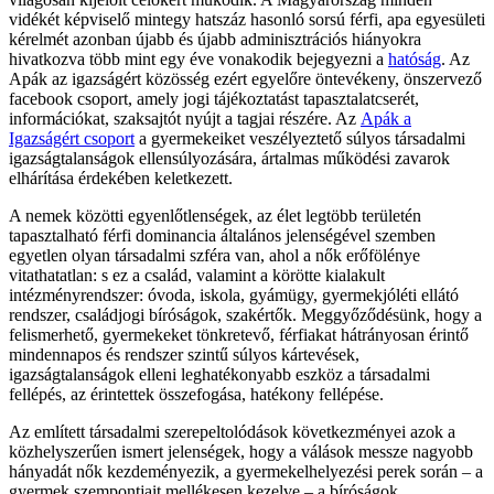
vidékét képviselő mintegy hatszáz hasonló sorsú férfi, apa egyesületi
kérelmét azonban újabb és újabb adminisztrációs hiányokra
hivatkozva több mint egy éve vonakodik bejegyezni a
hatóság
. Az
Apák az igazságért közösség ezért egyelőre öntevékeny, önszervező
facebook csoport, amely jogi tájékoztatást tapasztalatcserét,
információkat, szaksajtót nyújt a tagjai részére. Az
Apák a
Igazságért csoport
a gyermekeiket veszélyeztető súlyos társadalmi
igazságtalanságok ellensúlyozására, ártalmas működési zavarok
elhárítása érdekében keletkezett.
A nemek közötti egyenlőtlenségek, az élet legtöbb területén
tapasztalható férfi dominancia általános jelenségével szemben
egyetlen olyan társadalmi szféra van, ahol a nők erőfölénye
vitathatatlan: s ez a család, valamint a körötte kialakult
intézményrendszer: óvoda, iskola, gyámügy, gyermekjóléti ellátó
rendszer, családjogi bíróságok, szakértők. Meggyőződésünk, hogy a
felismerhető, gyermekeket tönkretevő, férfiakat hátrányosan érintő
mindennapos és rendszer szintű súlyos kártevések,
igazságtalanságok elleni leghatékonyabb eszköz a társadalmi
fellépés, az érintettek összefogása, hatékony fellépése.
Az említett társadalmi szerepeltolódások következményei azok a
közhelyszerűen ismert jelenségek, hogy a válások messze nagyobb
hányadát nők kezdeményezik, a gyermekelhelyezési perek során – a
gyermek szempontjait mellékesen kezelve – a bíróságok