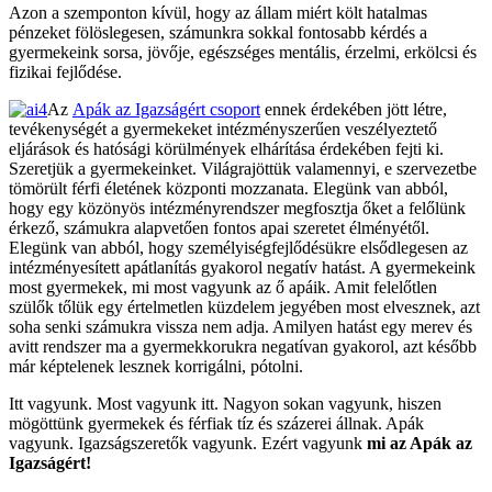
Azon a szemponton kívül, hogy az állam miért költ hatalmas
pénzeket fölöslegesen, számunkra sokkal fontosabb kérdés a
gyermekeink sorsa, jövője, egészséges mentális, érzelmi, erkölcsi és
fizikai fejlődése.
Az
Apák az Igazságért csoport
ennek érdekében jött létre,
tevékenységét a gyermekeket intézményszerűen veszélyeztető
eljárások és hatósági körülmények elhárítása érdekében fejti ki.
Szeretjük a gyermekeinket. Világrajöttük valamennyi, e szervezetbe
tömörült férfi életének központi mozzanata. Elegünk van abból,
hogy egy közönyös intézményrendszer megfosztja őket a felőlünk
érkező, számukra alapvetően fontos apai szeretet élményétől.
Elegünk van abból, hogy személyiségfejlődésükre elsődlegesen az
intézményesített apátlanítás gyakorol negatív hatást. A gyermekeink
most gyermekek, mi most vagyunk az ő apáik. Amit felelőtlen
szülők tőlük egy értelmetlen küzdelem jegyében most elvesznek, azt
soha senki számukra vissza nem adja. Amilyen hatást egy merev és
avitt rendszer ma a gyermekkorukra negatívan gyakorol, azt később
már képtelenek lesznek korrigálni, pótolni.
Itt vagyunk. Most vagyunk itt. Nagyon sokan vagyunk, hiszen
mögöttünk gyermekek és férfiak tíz és százerei állnak. Apák
vagyunk. Igazságszeretők vagyunk. Ezért vagyunk
mi az Apák az
Igazságért!