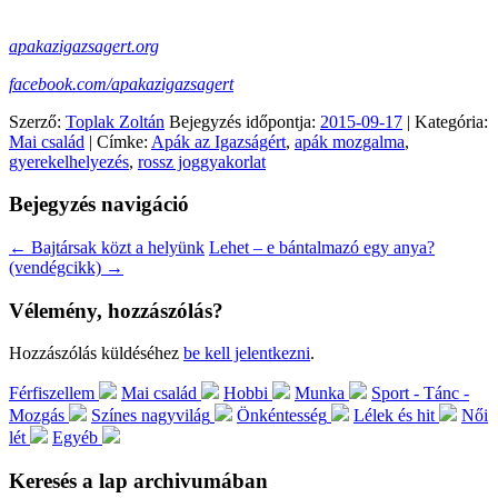
apakazigazsagert.org
facebook.com/apakazigazsagert
Szerző:
Toplak Zoltán
Bejegyzés időpontja:
2015-09-17
| Kategória:
Mai család
| Címke:
Apák az Igazságért
,
apák mozgalma
,
gyerekelhelyezés
,
rossz joggyakorlat
Bejegyzés navigáció
←
Bajtársak közt a helyünk
Lehet – e bántalmazó egy anya?
(vendégcikk)
→
Vélemény, hozzászólás?
Hozzászólás küldéséhez
be kell jelentkezni
.
Férfiszellem
Mai család
Hobbi
Munka
Sport - Tánc -
Mozgás
Színes nagyvilág
Önkéntesség
Lélek és hit
Női
lét
Egyéb
Keresés a lap archivumában