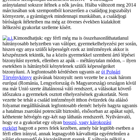
aránytalanul sokszor ítélnek a nők javára. Hiába változott meg 2014
márciusában sok szempontból korszerűen a családjog jogszabályi
környezete, a gyámügyek mindennapi munkáiban, a családjogi
bíróságok ítéleteiben ma még az ötvenes években kialakított
ítélkezési gyakorlat szelleme kísért.
Kimondhatjuk: egy férfi még ma is összehasonlíthatatlanul
hátrányosabb helyzetben van válóper, gyermekelhelyezési per során,
hiszen egy anya szülői képességét ezek az intézmények akkor is
készpénznek tekintik, ha a közös gyermekkel szembeni ártó lépései
bizonyítást nyertek, ellenben az apák – méltánytalan módon, – ilyen
esetekben is hátrányból kénytelenek szülői képességeiket
bizonyítani. A legfontosabb kérdésben ugyanis az
új Polgári
Törvénykönyv
gyávának bizonyult: nem vezette be a csak három
európai (Románia, Lengyelország és Magyarország) országon kívül
ma már Unió szerte általánossá váló rendszert, a válásokat követő
időszakra a gyermekek osztott elhelyezésének gyakorlatát. Nem
vezette be tehát a család intézményét itthon évtizedek óta aláásó
folyamat megállításának legfontosabb elemét: helyén hagyta ugyanis
a hatalmas zsarolási potenciált biztosító, elsősorban az apákat sujtó,
kéthetente hétvégén egy-két nap láthatás rendszerét. Nyilvánvaló,
hogy ez a gyakorlat egy olyan
bosszú, vagy károkozási
eszközt
hagyott a peres felek kezében, amely bár legtöbb esetben a
férfi ellen irányul, annak legnagyobb kárvallottja egyértelműen a
válást elszenvedő és kiszolgáltatott gyerek. E változás nélkül a