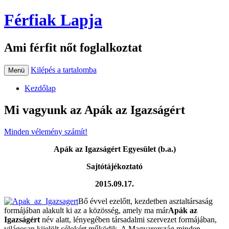
Férfiak Lapja
Ami férfit nőt foglalkoztat
Kilépés a tartalomba
Menü
Kezdőlap
Mi vagyunk az Apák az Igazságért
Minden vélemény számít!
Apák az Igazságért Egyesület (b.a.)
Sajtótájékoztató
2015.09.17.
Bő évvel ezelőtt, kezdetben asztaltársaság
formájában alakult ki az a közösség, amely ma már
Apák az
Igazságért
név alatt, lényegében társadalmi szervezet formájában,
világosan kijelölt célokért működik. A Magyarország minden