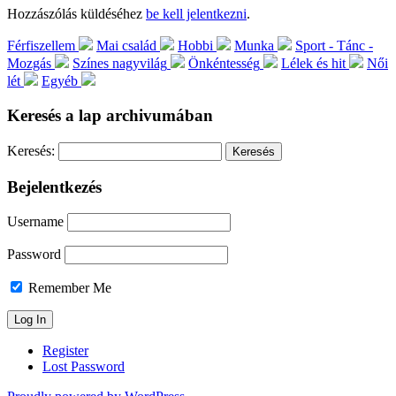
Hozzászólás küldéséhez
be kell jelentkezni
.
Férfiszellem
Mai család
Hobbi
Munka
Sport - Tánc -
Mozgás
Színes nagyvilág
Önkéntesség
Lélek és hit
Női
lét
Egyéb
Keresés a lap archivumában
Keresés:
Bejelentkezés
Username
Password
Remember Me
Register
Lost Password