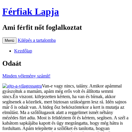
Férfiak Lapja
Ami férfit nőt foglalkoztat
Kilépés a tartalomba
Menü
Kezdőlap
Odaát
Minden vélemény számít!
Van-e vagy nincs, talány. Amikor apámmal
gyászoltuk a mamám, apám még erős volt és állította semmi
sincs.Én viszont. kifejezetten kértem, ha van és bírnak, akkor
segítsenek a közeliek, mert biztosan szükségem lesz rá. Idén sajnos
már ő is odaát van. A hideg ősz beköszöntekor a kert is mutatja az
elmúlást. Ma a szőlőlugasok alatt a reggelimet ismét néhány
mézédes fürt adta. Most is felidéztem őt és kértem, segítsen. A szél a
kabátom sapkájába kapott és úgy megrángatta, hogy még hátra is
fordultam. Apám telepítette a szőlőket és tanította, hogyan