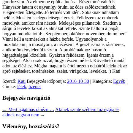
gondozzam. Az elmémbe épült a tudása. Részemmé vált ő is.
Hányszor láttam őt ugyanígy örülni az édes szőlőszemeknek.
Elégedetten ízlelgette. Jó termés volt idén. Sokaknak adhattam
belőle. Most én is elégedettséget érzek. Felidézem az emberek
mosolyát, amikor rám néztek. Melegséges pillanatok. Szedem a
sárguló levelek közül az almákat felfele. Szinte hallom a papát,
hogyan mondta tótul: „Szeptember, október, november, domó ber”
Vinni kell a terméseket a házba befele. Ugyanolyanok a
mozdulataim, a mosolyom, a nézésem. A gesztusaira is ráismerek,
amikor önkénytelenül teszem. A problémákhoz hasonló
higgadtsággal közelítek. Gyakran felidézem. Igenis érzem a
segítséget. Akár csak azzal, hogy részemmé lett. Követhető mintát
adott az éléshez. Mégha magam is értelmezem odaátról jeleknek az
apró sejtéseket, történéseket, szelet, virágokat, leveleket. :) Kati
Szerző:
Kati
Bejegyzés időpontja:
2016-10-30
| Kategória:
Egyéb
|
Címke:
lélek
,
üzenet
Bejegyzés navigáció
←
Mert izgalmas ránézni…
Akinek szinte szétterül az egója és
akinek nagyon nem
→
Vélemény, hozzászólás?