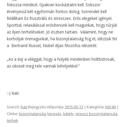
fokozza mindezt. Gyakran kockáztatni kell. Sokszor
érvényesül két egyformán fontos dolog. Sorrendet kell
felállítani Ez frusztráló és stresszes. Erős idegeket igényel.
Sporttal, relaxálással erősítenünk kell magunkat, hogy tűrjük
az ilyen terheléseket. Jó észben tartani. Valamint, hogy ne
korholjuk önmagunkat, ha bizonytalanság fog el, idézzük fel
a Bertrand Russel, Nobel díjas filozófus idézetét:
„Az a
baj
a világgal, hogy a hülyék mindenben holtbiztosak,
az
okosak
meg tele vannak kételyekkel.”
:-) Kati
Szerző:
Kati
Bejegyzés időpontja:
2015-05-13
| Kategória:
Női lét
|
Címke:
bizonytalanság
,
keresés
,
kétely
,
stressz bozonytalanság
,
terhek