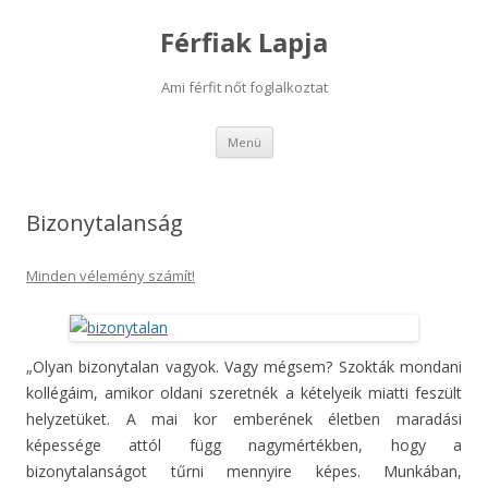
Férfiak Lapja
Ami férfit nőt foglalkoztat
Kilépés
Menü
a
tartalomba
Bizonytalanság
Minden vélemény számít!
„Olyan bizonytalan vagyok. Vagy mégsem? Szokták mondani
kollégáim, amikor oldani szeretnék a kételyeik miatti feszült
helyzetüket. A mai kor emberének életben maradási
képessége attól függ nagymértékben, hogy a
bizonytalanságot tűrni mennyire képes. Munkában,