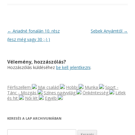
Bejegyzés
←
Ariadné fonalán 10. rész
Sebek Anyámtól
→
navigáció
(lesz még vagy 30 ;-) )
Vélemény, hozzászólás?
Hozzászólás küldéséhez
be kell jelentkezni
.
Férfiszellem
Mai család
Hobbi
Munka
Sport -
Tánc - Mozgás
Színes nagyvilág
Önkéntesség
Lélek
és hit
Női lét
Egyéb
KERESÉS A LAP ARCHIVUMÁBAN
K