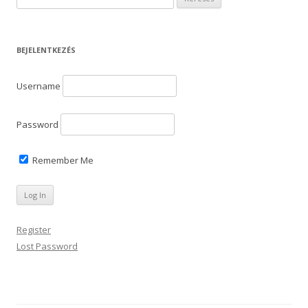
e
r
e
BEJELENTKEZÉS
s
é
Username
s
:
Password
Remember Me
Register
Lost Password