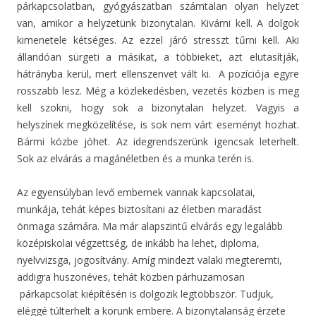
párkapcsolatban, gyógyászatban számtalan olyan helyzet
van, amikor a helyzetünk bizonytalan. Kivárni kell. A dolgok
kimenetele kétséges. Az ezzel járó stresszt tűrni kell. Aki
állandóan sürgeti a másikat, a többieket, azt elutasítják,
hátrányba kerül, mert ellenszenvet vált ki. A pozíciója egyre
rosszabb lesz. Még a közlekedésben, vezetés közben is meg
kell szokni, hogy sok a bizonytalan helyzet. Vagyis a
helyszínek megközelítése, is sok nem várt eseményt hozhat.
Bármi közbe jöhet. Az idegrendszerünk igencsak leterhelt.
Sok az elvárás a magánéletben és a munka terén is.
Az egyensúlyban levő embernek vannak kapcsolatai,
munkája, tehát képes biztosítani az életben maradást
önmaga számára. Ma már alapszintű elvárás egy legalább
középiskolai végzettség, de inkább ha lehet, diploma,
nyelvvizsga, jogosítvány. Amíg mindezt valaki megteremti,
addigra huszonéves, tehát közben párhuzamosan
párkapcsolat kiépítésén is dolgozik legtöbbször. Tudjuk,
eléggé túlterhelt a korunk embere. A bizonytalanság érzete