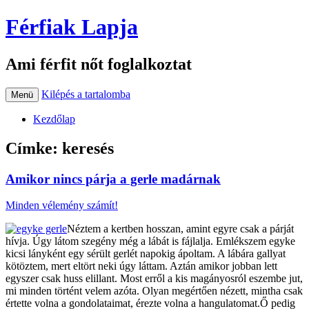
Férfiak Lapja
Ami férfit nőt foglalkoztat
Kilépés a tartalomba
Menü
Kezdőlap
Címke:
keresés
Amikor nincs párja a gerle madárnak
Minden vélemény számít!
Néztem a kertben hosszan, amint egyre csak a párját
hívja. Úgy látom szegény még a lábát is fájlalja. Emlékszem egyke
kicsi lányként egy sérült gerlét napokig ápoltam. A lábára gallyat
kötöztem, mert eltört neki úgy láttam. Aztán amikor jobban lett
egyszer csak huss elillant. Most erről a kis magányosról eszembe jut,
mi minden történt velem azóta. Olyan megértően nézett, mintha csak
értette volna a gondolataimat, érezte volna a hangulatomat.Ő pedig