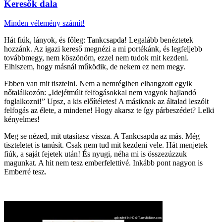
Keresők dala
Minden vélemény számít!
Hát fiúk, lányok, és főleg: Tankcsapda! Legalább benéztetek
hozzánk. Az igazi kereső megnézi a mi portékánk, és legfeljebb
továbbmegy, nem köszönöm, ezzel nem tudok mit kezdeni.
Elhiszem, hogy másnál működik, de nekem ez nem megy.
Ebben van mit tisztelni. Nem a nemrégiben elhangzott egyik
nőtalálkozón: „Idejétmúlt felfogásokkal nem vagyok hajlandó
foglalkozni!” Upsz, a kis előítéletes! A másiknak az általad leszólt
felfogás az élete, a mindene! Hogy akarsz te így párbeszédet? Lelki
kényelmes!
Meg se nézed, mit utasítasz vissza. A Tankcsapda az más. Még
tiszteletet is tanúsít. Csak nem tud mit kezdeni vele. Hát menjetek
fiúk, a saját fejetek után! És nyugi, néha mi is összezúzzuk
magunkat. A hit nem tesz emberfelettivé. Inkább pont nagyon is
Emberré tesz.