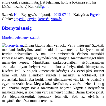
egyre csak a párját hívta. Hát felálltam, hogy a bokámra egy kis
kötést hozzak. :) Katika
Szerző:
Kati
Bejegyzés időpontja:
2015-07-11
| Kategória:
Egyéb
|
Címke:
egyedül
,
egyke
,
keresés
,
vonzás
Bizonytalanság
Minden vélemény számít!
„Olyan bizonytalan vagyok. Vagy mégsem? Szokták
mondani kollégáim, amikor oldani szeretnék a kételyeik miatti
feszült helyzetüket. A mai kor emberének életben maradási
képessége attól függ nagymértékben, hogy a bizonytalanságot tűrni
mennyire képes. Munkában, párkapcsolatban, gyógyászatban
számtalan olyan helyzet van, amikor a helyzetünk bizonytalan.
Kivárni kell. A dolgok kimenetele kétséges. Az ezzel járó stresszt
tűrni kell. Aki állandóan sürgeti a másikat, a többieket, azt
elutasítják, hátrányba kerül, mert ellenszenvet vált ki. A pozíciója
egyre rosszabb lesz. Még a közlekedésben, vezetés közben is meg
kell szokni, hogy sok a bizonytalan helyzet. Vagyis a helyszínek
megközelítése, is sok nem várt eseményt hozhat. Bármi közbe jöhet.
Az idegrendszerünk igencsak leterhelt. Sok az elvárás a
magánéletben és a munka terén is.