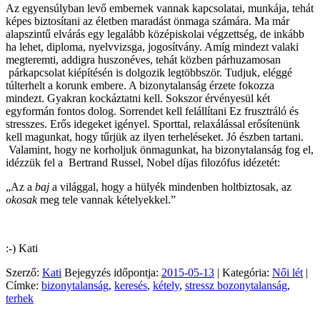
Az egyensúlyban levő embernek vannak kapcsolatai, munkája, tehát
képes biztosítani az életben maradást önmaga számára. Ma már
alapszintű elvárás egy legalább középiskolai végzettség, de inkább
ha lehet, diploma, nyelvvizsga, jogosítvány. Amíg mindezt valaki
megteremti, addigra huszonéves, tehát közben párhuzamosan
párkapcsolat kiépítésén is dolgozik legtöbbször. Tudjuk, eléggé
túlterhelt a korunk embere. A bizonytalanság érzete fokozza
mindezt. Gyakran kockáztatni kell. Sokszor érvényesül két
egyformán fontos dolog. Sorrendet kell felállítani Ez frusztráló és
stresszes. Erős idegeket igényel. Sporttal, relaxálással erősítenünk
kell magunkat, hogy tűrjük az ilyen terheléseket. Jó észben tartani.
Valamint, hogy ne korholjuk önmagunkat, ha bizonytalanság fog el,
idézzük fel a Bertrand Russel, Nobel díjas filozófus idézetét:
„Az a
baj
a világgal, hogy a hülyék mindenben holtbiztosak, az
okosak
meg tele vannak kételyekkel.”
:-) Kati
Szerző:
Kati
Bejegyzés időpontja:
2015-05-13
| Kategória:
Női lét
|
Címke:
bizonytalanság
,
keresés
,
kétely
,
stressz bozonytalanság
,
terhek