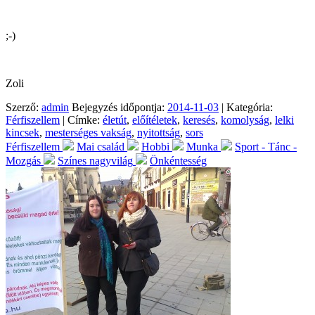
;-)
Zoli
Szerző:
admin
Bejegyzés időpontja:
2014-11-03
| Kategória:
Férfiszellem
| Címke:
életút
,
előítéletek
,
keresés
,
komolyság
,
lelki
kincsek
,
mesterséges vakság
,
nyitottság
,
sors
Férfiszellem
Mai család
Hobbi
Munka
Sport - Tánc -
Mozgás
Színes nagyvilág
Önkéntesség