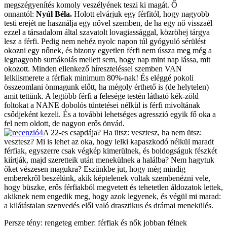
megszégyenítés komoly veszélyének teszi ki magát. Ő
onnantól:
Nyúl Béla.
Holott elvárjuk egy férfitól, hogy nagyobb
testi erejét ne használja egy nővel szemben, de ha egy nő visszaél
ezzel a társadalom által szavatolt lovagiassággal, közröhej tárgya
lesz a férfi. Pedig nem nehéz nyolc napon túl gyógyuló sérülést
okozni egy nőnek, és bizony egyetlen férfi nem ússza meg még a
legnagyobb sumákolás mellett sem, hogy nap mint nap lássa, mit
okozott. Minden ellenkező híreszteléssel szemben VAN
lelkiismerete a férfiak minimum 80%-nak! És eléggé pokoli
összeomlani önmagunk előtt, ha mégoly érthető is (de helytelen)
amit tettünk. A legtöbb férfi a felesége testén látható kék-zöld
foltokat a NANE dobolós tüntetései nélkül is férfi mivoltának
csődjeként kezeli. És a további lehetséges agresszió egyik fő oka a
fel nem oldott, de nagyon erős önvád.
A 22-es csapdája? Ha ütsz: vesztesz, ha nem ütsz:
vesztesz? Mi is lehet az oka, hogy lelki kapaszkodó nélkül maradt
férfiak, egyszerre csak végkép kimerülnek, és boldogságuk fészkét
kiírtják, majd szeretteik után menekülnek a halálba? Nem hagytuk
őket vészesen magukra? Eszünkbe jut, hogy még mindig
emberekről beszélünk, akik képtelenek voltak szembenézni vele,
hogy büszke, erős férfiakból megvetett és tehetetlen áldozatok lettek,
akiknek nem engedik meg, hogy azok legyenek, és végül mi marad:
a kilátástalan szenvedés elől való drasztikus és drámai menekülés.
Persze tény: rengeteg ember: férfiak és nők jobban félnek