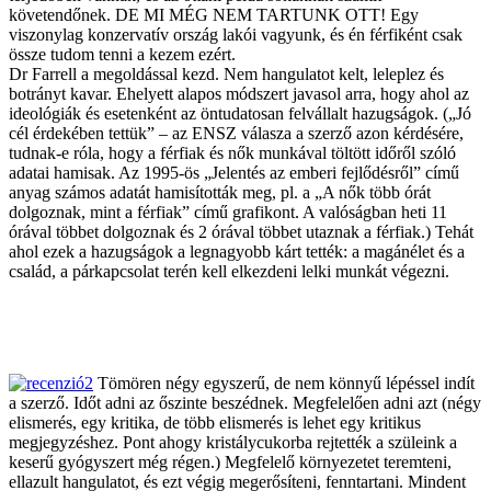
követendőnek. DE MI MÉG NEM TARTUNK OTT! Egy
viszonylag konzervatív ország lakói vagyunk, és én férfiként csak
össze tudom tenni a kezem ezért.
Dr Farrell a megoldással kezd. Nem hangulatot kelt, leleplez és
botrányt kavar. Ehelyett alapos módszert javasol arra, hogy ahol az
ideológiák és esetenként az öntudatosan felvállalt hazugságok. („Jó
cél érdekében tettük” – az ENSZ válasza a szerző azon kérdésére,
tudnak-e róla, hogy a férfiak és nők munkával töltött időről szóló
adatai hamisak. Az 1995-ös „Jelentés az emberi fejlődésről” című
anyag számos adatát hamisították meg, pl. a „A nők több órát
dolgoznak, mint a férfiak” című grafikont. A valóságban heti 11
órával többet dolgoznak és 2 órával többet utaznak a férfiak.) Tehát
ahol ezek a hazugságok a legnagyobb kárt tették: a magánélet és a
család, a párkapcsolat terén kell elkezdeni lelki munkát végezni.
Tömören négy egyszerű, de nem könnyű lépéssel indít
a szerző. Időt adni az őszinte beszédnek. Megfelelően adni azt (négy
elismerés, egy kritika, de több elismerés is lehet egy kritikus
megjegyzéshez. Pont ahogy kristálycukorba rejtették a szüleink a
keserű gyógyszert még régen.) Megfelelő környezetet teremteni,
ellazult hangulatot, és ezt végig megerősíteni, fenntartani. Mindent