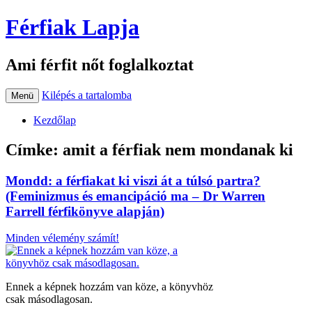
Férfiak Lapja
Ami férfit nőt foglalkoztat
Kilépés a tartalomba
Menü
Kezdőlap
Címke:
amit a férfiak nem mondanak ki
Mondd: a férfiakat ki viszi át a túlsó partra?
(Feminizmus és emancipáció ma – Dr Warren
Farrell férfikönyve alapján)
Minden vélemény számít!
Ennek a képnek hozzám van köze, a könyvhöz
csak másodlagosan.