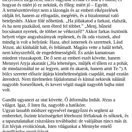
hogyan és miért jó ez nekünk, és főleg: miért jó – Együtt.
A természettörvényt nem a lázongás és az emberi elképzelések
oldják fel, hanem az elfogadás, megértés, és a bizalommal való
beteljesítés. Akkor fölé nőhetünk. „Ha jóllakatod a farkast, elalszik,
és ha nem piszkálod, nem ébred fel többet.” „Menj, bűneid
bocsánatot nyertek, de többet ne vétkezzél!” Akkor farkas ösztönök
helyett végre angyalszárnyak repítenek, és ők oda visznek, ahol
mindig is volt a helyünk: Haza, ahol ismernek és szeretnek. Lásd
Jézust, aki kínhalált halt, és feltámadt. Magára vette a halál terhét,
nem kényszerből, de engedelmességből. És aztán kamatosan
mindent visszakapott. De ő sem az emberi eszét követte, hanem
Mennyei Atyja akaratát („Ha lehetséges, múljék el tőlem ez a pohár,
de mindazonáltal ne az legyen, amit én akarok, hanem amit Te.”) A
bölcs szeretet először átjárja kíméletlenségünk csapdáit, majd ezután
átrendezi. Nem türelmetlen fájdalommal és kínnal nekiesik nálánál
nagyobb Sorserőknek, és keveri végül magát nagyobb bajba mint
volt.
Gandhi ugyanezt az utat követte. Ő átformálta Indiát. Jézus a
világot. Igaz, ő Isten fia, nagyobb a hatóköre.
Ugyan lassabb módszer egyesével meggyőzni és segíteni az
embereket, őszinte közösségeket létrehozni férfiaknak és nőknek, és
a tapasztalataikat csiszolásra továbbadni: de valójában nincs más út.
Ezt hívjuk evolúciónak, Isten világunkat a Mennybe emelő
évmilliárdos munkájának.