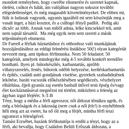
mondott reményben, hogy cserébe elismerést és szeretet kapnak,
ölelést, csókot és hálát, ám valójában nagyon sokszor további
elégedetlenséget, és még magasabb követelményeket. De ebben mi,
fiúk is ludasak vagyunk, ugyanis igazából mi sem köszönjük meg a
vasalt inget, a házi kosztot, és a csillogó fényű padlót. Pedig aki
dicsér: az több. Annak van miből adnia, lelke kincsekkel teli, amit
nem sajnál társaitól. Ma még egyik nem sem szereti a másik
teljesítményét elismerni.
Dr Farrell a férfiak háztartáshoz és otthonhoz való munkájának
hozzájárulásához az eddigi felmérési listákhoz 50(!) olyan kategóriát
nevezett meg, ami tipikus férfimunka. Nem 50 feladatot: 50
kategóriát, amelyek mindegyike még 4-5 további konkrét teendőre
bontható. Ilyen pl. bútorkészítés, karbantartás, apróbb
villanyszerelés, festés, bútorok odébb helyezése, kerítéskarbantartás
és építés, családi autó gondjának viselése, gyerekek szabadidejének
lekötése, baráti vacsorák előkészítésében segédkezés, vészhelyzet
elhárítása, éjjeli gyanús zaj esetén basball ütővel testi épség és/vagy
élet kockáztatásával megnézni mi történt, miközben a feleség az
ágyban izgul férjéért. S-T-B
Tény, hogy a média a férfi agresszor, női áldozat témákra ugrik, és
még a bíróságok és a lakosság (
nem csak a női fele
!) is enyhébbnek
ítéli meg azt az esetet, ha nő öli meg a férjét, mintha férfi teszi
ugyanezt a feleségével.
Tamási Erzsébet, hazánk férfikutatója is említi a tényt, hogy az a
férfi, aki bevallja, hogy Családon Belüli Erőszak áldozata, a