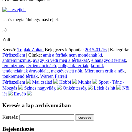
… és megtalálni egymást éjjel.
;-)
Zoli
Szerző:
Toplak Zoltán
Bejegyzés időpontja:
2015-01-16
| Kategória:
Férfiszellem
| Címke:
amit a férfiak nem mondanak ki
,
antifeminizmus
,
avagy ki védi meg a férfiakat?
,
elhanagyolt férfiak
,
feminizmus
,
férfiemancipácó
,
hallgatak férfiak
,
korunk
tendenciáinak árnyoldala
,
megtévestett nők
,
Miért nem értik a nők
,
tönkremenő férfiak
,
Warren Farrell
Férfiszellem
Mai család
Hobbi
Munka
Sport - Tánc -
Mozgás
Színes nagyvilág
Önkéntesség
Lélek és hit
Női
lét
Egyéb
Keresés a lap archivumában
Keresés:
Bejelentkezés