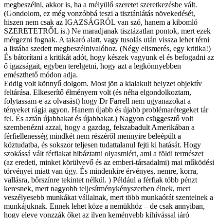
megbeszélni, akkor is, ha a mélyülő szeretet szeretkezésbe vált.
(Gondolom, ez még vonzóbbá teszi a tisztánlátás növekedését,
hiszen nem csak az IGAZSÁGRÓL van szó, hanem a kibomló
SZERETETRŐL is.) Ne maradjanak tisztázatlan pontok, mert ezek
mérgezni fognak. A takaró alatt, vagy tusolás után vissza lehet térni
a listába szedett megbeszélnivalóhoz. (Négy elismerés, egy kritika!)
És bátorítani a kritikát adót, hogy készek vagyunk el és befogadni az
ő igazságait, egyben terelgetni, hogy azt a legkönnyebben
emészthető módon adja.
Eddig volt könnyű dolgom. Most jön a kialakult helyzet objektív
feltárása. Elkeserítő élményem volt (és néha elgondolkoztam,
folytassam-e az olvasást) hogy Dr Farrell nem ugyanazokat a
tényeket rágja agyon. Hanem újabb és újabb problémarétegeket tár
fel. És aztán újabbakat és újabbakat.) Nagyon csüggesztő volt
szembenézni azzal, hogy a gazdag, felszabadult Amerikában a
férfiellenesség mindkét nem részéről mennyire beleépült a
köztudatba, és sokszor teljesen tudattalanul fejti ki hatását. Hogy
szokássá vált férfiakat hibáztatni olyasmiért, ami a földi természet
(az eredeti, minket körülvevő és az emberi-társadalmi) mai működési
törvényei miatt van úgy. És mindenkire érvényes, nemre, korra,
vallásra, bőrszínre tekintet nélkül. ) Például a férfiak több pénzt
keresnek, mert nagyobb teljesítménykényszerben élnek, mert
veszélyesebb munkákat vállalnak, mert több munkaórát szentelnek a
munkájuknak. Ennek lehet köze a nemükhöz – de csak annyiban,
hogy eleve vonzzák őket az ilyen keményebb kihívással járó