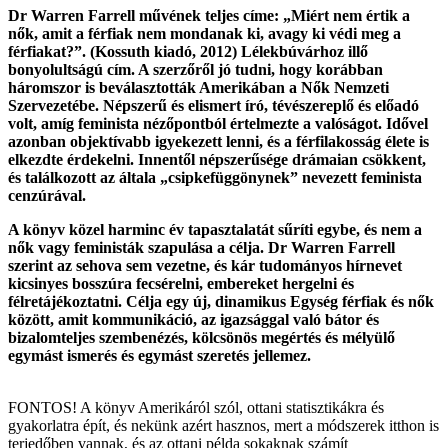
Dr Warren Farrell művének teljes címe: „Miért nem értik a
nők, amit a férfiak nem mondanak ki, avagy ki védi meg a
férfiakat?”. (Kossuth kiadó, 2012) Lélekbúvárhoz illő
bonyolultságú cím. A szerzőről jó tudni, hogy korábban
háromszor is beválasztották Amerikában a Nők Nemzeti
Szervezetébe. Népszerű és elismert író, tévészereplő és előadó
volt, amíg feminista nézőpontból értelmezte a valóságot. Idővel
azonban objektívabb igyekezett lenni, és a férfilakosság élete is
elkezdte érdekelni. Innentől népszerűsége drámaian csökkent,
és találkozott az általa „csipkefüggönynek” nevezett feminista
cenzúrával.
A könyv közel harminc év tapasztalatát sűríti egybe, és nem a
nők vagy feministák szapulása a célja. Dr Warren Farrell
szerint az sehova sem vezetne, és kár tudományos hírnevet
kicsinyes bosszúra fecsérelni, embereket hergelni és
félretájékoztatni. Célja egy új, dinamikus Egység férfiak és nők
között, amit kommunikáció, az igazsággal való bátor és
bizalomteljes szembenézés, kölcsönös megértés és mélyülő
egymást ismerés és egymást szeretés jellemez.
FONTOS! A könyv Amerikáról szól, ottani statisztikákra és
gyakorlatra épít, és nekünk azért hasznos, mert a módszerek itthon is
terjedőben vannak, és az ottani példa sokaknak számít