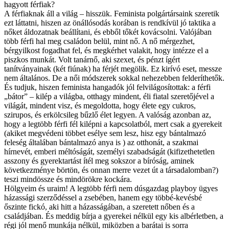
hagyott férfiak?
A férfiaknak áll a világ – hisszük. Feminista polgártársaink szeretik
ezt láttatni, hiszen az önállósodás korában is rendkívül jó taktika a
nőket áldozatnak beállítani, és ebből tőkét kovácsolni. Valójában
több férfi hal meg családon belül, mint nő. A nő mérgezhet,
bérgyilkost fogadhat fel, és megkérhet valakit, hogy intézze el a
piszkos munkát. Volt tanárnő, aki szexet, és pénzt ígért
tanítványainak (két fiúnak) ha férjét megölik. Ez kirívó eset, messze
nem általános. De a női módszerek sokkal nehezebben felderíthetők.
És tudjuk, hiszen feminista hangadók jól felvilágosítottak: a férfi
„bátor” – kilép a világba, otthagy mindent, éli fiatal szeretőjével a
világát, mindent visz, és megoldotta, hogy élete egy cukros,
szirupos, és erkölcsileg bűzlő élet legyen. A valóság azonban az,
hogy a legtöbb férfi fél kilépni a kapcsolatból, mert csak a gyerekeit
(akiket megvédeni többet esélye sem lesz, hisz egy bántalmazó
feleség általában bántalmazó anya is ) az otthonát, a szakmai
hírnevét, emberi méltóságát, személyi szabadságát (kifizethetetlen
asszony és gyerektartást ítél meg sokszor a bíróság, aminek
következménye börtön, és onnan merre vezet út a társadalomban?)
teszi mindössze és mindörökre kockára.
Hölgyeim és uraim! A legtöbb férfi nem dúsgazdag playboy ügyes
házassági szerződéssel a zsebében, hanem egy többé-kevésbé
őszinte fickó, aki hitt a házasságában, a szeretett nőben és a
családjában. És meddig bírja a gyerekei nélkül egy kis albérletben, a
régi jól menő munkája nélkül, miközben a barátai is sorra