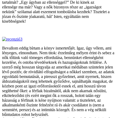
tartalmát? „Egy ágyban az ellenséggel?” De ki kinek az
ellensége ma már? Vagy a nők bizonyos része az „igazságot
nekünk” szólamai alatt eszement tombolásba kezdtek? Tisztelet a
józan és őszinte jóakaratú, hál’ Isten, egyáltalán nem
kisebbségnek!
Bevallom eddig bírtam a könyv ismertetőjét. Igaz, úgy vélem, ami
lényeges, elmondtam. Nem titok: érzelmileg mélyen érint és sebez a
nők tőlünk való tömeges elfordulása, bennünket ellenségként
kezelése, és ostoba tévedéseknek és hazugságoknak felülése. A
szerző még hosszan tárgyalja az amerikai médiában szüntelen jelen
lévő pozitív, de rövidlátó elfogultságot a nőkkel szemben, az adatok
egyoldalú bemutatását, a pireuszi győzelmet, amit nyernek, hiszen
áldozatiságukról meg lehetnek győződve, sajnálhatják magukat, de
közben pont az igazi erőforrásoktól esnek el, ami hosszú távon
segíthetné őket: a férfiak bizalmától, akik nem akarnak nősülni,
elköteleződni (és ezért megint ők a rosszak, holott talán egy
házasság a férfinak is kéne nyújtson valamit: a tiszteletet, az
alkalmankénti őszinte felnézést rá és akár csodálatot is (nem a
semmiért, persze) és az intimitás közegét. És nem a vég nélküli
bűntudatos robot helyszínét.