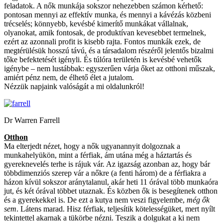
feladatok. A nők munkája sokszor nehezebben számon kérhető:
pontosan mennyi az effektív munka, és mennyi a kávézás közbeni
trécselés; könnyebb, kevésbé kimerítő munkákat vállalnak,
olyanokat, amik fontosak, de produktívan kevesebbet termelnek,
ezért az azonnali profit is kisebb rajta. Fontos munkák ezek, de
megtérülésük hosszú távú, és a társadalom részéről jelentős bizalmi
tőke befektetését igényli. És túlóra területén is kevésbé vehetők
igénybe – nem lustábbak: egyszerűen várja őket az otthoni műszak,
amiért pénz nem, de élhető élet a jutalom.
Nézzük napjaink valóságát a mi oldalunkról!
Dr Warren Farrell
Otthon
Ma elterjedt nézet, hogy a nők ugyanannyit dolgoznak a
munkahelyükön, mint a férfiak, ám utána még a háztartás és
gyereknevelés terhe is rájuk vár. Az igazság azonban az, hogy bár
többdimenziós szerep vár a nőkre (a fenti három) de a férfiakra a
házon kívül sokszor aránytalanul, akár heti 11 órával több munkaóra
jut, és két órával többet utaznak. És közben ők is besegítenek otthon
és a gyerekekkel is. De ezt a kutya nem veszi figyelembe,
még ők
sem
. Látens marad. Hisz férfiak, teljesítik kötelességüket, mert nyílt
tekintettel akarnak a tükörbe nézni. Teszik a dolgukat a ki nem