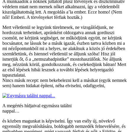
A munkaadók a nőknek juttatott plusz törvények és diszkriminatív
védelem miatt nem mernek nőket alkalmazni, így a védelemből
kiszolgáltatottság lett. A megoldás a’la ember. Ecce homo! (Nem
női! Emberi. A törvényeket férfiak hozták.)
Mert véletlenül se legyünk türelmesek, ne vizsgálódjunk, ne
hordozzuk terheinket, apránként oldozgatva annak gordiuszi
csomóit, ne kérjünk segítséget, ne működjünk együtt, ne kérjünk
bocsánatot, ne lássuk be a másik igazát, észben tartva közben mi a
mi nézőpontunkból mi a helyes, ne alakítsuk a közös jó érdekében
szemléletünk, és Istennel véletlenül se álljunk szóba! Hisz jól
ismerjük őt, ő a „nemszabadpistike” mostohaszülőnk. Ne álljunk
meg, nézzünk körül, gondolkozzunk, és cselekedjünk bátran! Mert
az első lépések hibái lesznek a további lépések helyreigazító
tapasztalatai.
Nincs másik recept: nem bekebelezni kell a másikat (egyik nemnek
sem) hanem hidakat építeni, néha elviselni, odafigyelni,
A megértés hídjaival egymásra találni
nappal…
és közben magunkat is képviselni. Így van esély új, növekvő
egyensúly megvalósítására, boldogabb nemzedék felnevelésére, és
mélyebben megérteni, miért vagyunk férfiak és nők a Földön, és