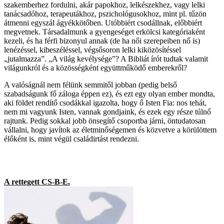
szakemberhez fordulni, akár papokhoz, lelkészekhez, vagy lelki
tanácsadóhoz, terapeutákhoz, pszichológusokhoz, mint pl. tűzön
átmenni egyszál ágyékkötőben. Utóbbiért csodállnak, előbbiért
megvetnek. Társadalmunk a gyengeséget erkölcsi kategóriaként
kezeli, és ha férfi bizonyul annak (de ha női szerepeiben nő is)
lenézéssel, kibeszéléssel, végsősoron lelki kiközösítéssel
„jutalmazza”. „A világ kevélysége”? A Bibliát írót tudtak valamit
világunkról és a közösségként együttműködő emberekről?
A valóságnál nem félünk semmitől jobban (pedig belső
szabadságunk fő záloga éppen ez), és ezt egy olyan ember mondta,
aki földet rendítő csodákkal igazolta, hogy ő Isten Fia: nos tehát,
nem mi vagyunk Isten, vannak gondjaink, és ezek egy része túlnő
rajtunk. Pedig sokkal jobb önsegítő csoportba járni, öntudatosan
vállalni, hogy javítok az életminőségemen és közvetve a körülöttem
élőként is, mint végül családirtást rendezni.
A rettegett CS-B-E.