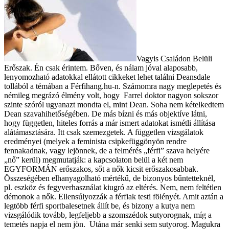
Vagyis Családon Belüli
Erőszak. Én csak érintem. Bőven, és nálam jóval alaposabb,
lenyomozható adatokkal ellátott cikkeket lehet találni Deansdale
tollából a témában a Férfihang.hu-n. Számomra nagy meglepetés és
némileg megrázó élmény volt, hogy Farrel doktor nagyon sokszor
szinte szóról ugyanazt mondta el, mint Dean. Soha nem kételkedtem
Dean szavahihetőségében. De más bízni és más objektíve látni,
hogy független, hiteles forrás a már ismert adatokat ismétli állítása
alátámasztására. Itt csak szemezgetek. A független vizsgálatok
eredményei (melyek a feminista csipkefüggönyön rendre
fennakadnak, vagy lejönnek, de a felmérés „férfi” szava helyére
„nő” kerül) megmutatják: a kapcsolaton belül a két nem
EGYFORMÁN erőszakos, sőt a nők kicsit erőszakosabbak.
Összeségében elhanyagolható mértékű, de bizonyos bűntetteknél,
pl. eszköz és fegyverhasználat kiugró az eltérés. Nem, nem feltétlen
démonok a nők. Ellensúlyozzák a férfiak testi fölényét. Amit aztán a
legtöbb férfi sportbalesetnek állít be, és bizony a kutya nem
vizsgálódik tovább, legfeljebb a szomszédok sutyorognak, míg a
temetés napja el nem jön. Utána már senki sem sutyorog. Magukra