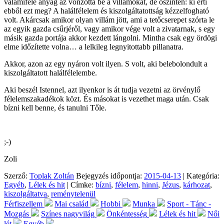
valamiféle anyag az vonzotta be a villámokat, de őszintén: ki érti
ebből ezt meg? A halálfélelem és kiszolgáltatottság kézzelfogható
volt. Akárcsak amikor olyan villám jött, ami a tetőcserepet szórta le
az egyik gazda csűrjéről, vagy amikor vége volt a zivatarnak, s egy
másik gazda portája akkor kezdett lángolni. Mintha csak egy ördögi
elme időzítette volna… a lelkileg legnyitottabb pillanatra.
Akkor, azon az egy nyáron volt ilyen. S volt, aki belebolondult a
kiszolgáltatott halálfélelembe.
Aki beszél Istennel, azt ilyenkor is át tudja vezetni az örvénylő
félelemszakadékok közt. És másokat is vezethet maga után. Csak
bízni kell benne, és tanulni Tőle.
;-)
Zoli
Szerző:
Toplak Zoltán
Bejegyzés időpontja:
2015-04-13
| Kategória:
Egyéb
,
Lélek és hit
| Címke:
bízni
,
félelem
,
hinni
,
Jézus
,
kárhozat
,
kiszolgáltatva
,
reménytelenül
Férfiszellem
Mai család
Hobbi
Munka
Sport - Tánc -
Mozgás
Színes nagyvilág
Önkéntesség
Lélek és hit
Női
lét
Egyéb