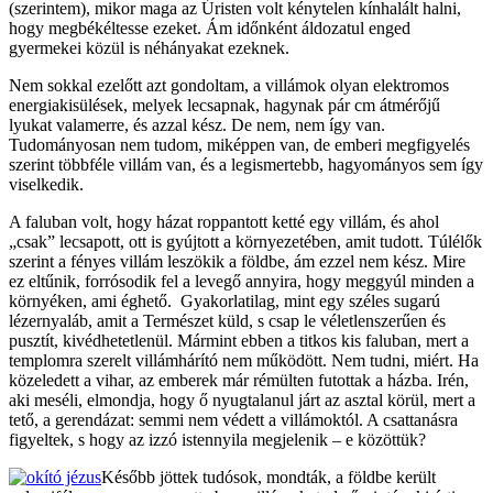
(szerintem), mikor maga az Úristen volt kénytelen kínhalált halni,
hogy megbékéltesse ezeket. Ám időnként áldozatul enged
gyermekei közül is néhányakat ezeknek.
Nem sokkal ezelőtt azt gondoltam, a villámok olyan elektromos
energiakisülések, melyek lecsapnak, hagynak pár cm átmérőjű
lyukat valamerre, és azzal kész. De nem, nem így van.
Tudományosan nem tudom, miképpen van, de emberi megfigyelés
szerint többféle villám van, és a legismertebb, hagyományos sem így
viselkedik.
A faluban volt, hogy házat roppantott ketté egy villám, és ahol
„csak” lecsapott, ott is gyújtott a környezetében, amit tudott. Túlélők
szerint a fényes villám leszökik a földbe, ám ezzel nem kész. Mire
ez eltűnik, forrósodik fel a levegő annyira, hogy meggyúl minden a
környéken, ami éghető. Gyakorlatilag, mint egy széles sugarú
lézernyaláb, amit a Természet küld, s csap le véletlenszerűen és
pusztít, kivédhetetlenül. Mármint ebben a titkos kis faluban, mert a
templomra szerelt villámhárító nem működött. Nem tudni, miért. Ha
közeledett a vihar, az emberek már rémülten futottak a házba. Irén,
aki meséli, elmondja, hogy ő nyugtalanul járt az asztal körül, mert a
tető, a gerendázat: semmi nem védett a villámoktól. A csattanásra
figyeltek, s hogy az izzó istennyila megjelenik – e közöttük?
Később jöttek tudósok, mondták, a földbe került