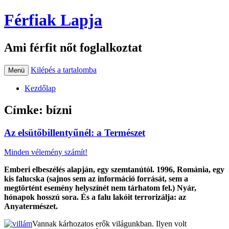
Férfiak Lapja
Ami férfit nőt foglalkoztat
Kilépés a tartalomba
Menü
Kezdőlap
Címke:
bízni
Az elsütőbillentyűnél: a Természet
Minden vélemény számít!
Emberi elbeszélés alapján, egy szemtanútól. 1996, Románia, egy
kis falucska (sajnos sem az információ forrását, sem a
megtörtént esemény helyszínét nem tárhatom fel.) Nyár,
hónapok hosszú sora. És a falu lakóit terrorizálja: az
Anyatermészet.
Vannak kárhozatos erők világunkban. Ilyen volt