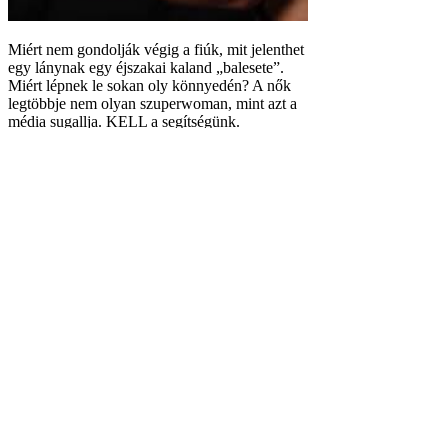
Miért nem gondolják végig a fiúk, mit jelenthet
egy lánynak egy éjszakai kaland „balesete”.
Miért lépnek le sokan oly könnyedén? A nők
legtöbbje nem olyan szuperwoman, mint azt a
média sugallja. KELL a segítségünk.
Eszembe jut Dr James Dobson „Egyenes beszéd” című könyve. Elmesél egy
a házba, kávéval kínálta, és végighallgatta. Őt is magára hagyta a gye
segítség nélkül.
De ott a volt kolléganőm, Anita, aki két gyereket szült két apától, és
találkozott egy rendes sráccal, azt meg az anyja beszélte le róla. Mer
Dobsonék is segítettek a fiatal anyukának, el tudták helyezni ápolónő
Judit, mit tegyek, hogy ez megváltozzon? Valamikor rangja volt egy fér
nap. De hidd el, szenvedek ettől a helyzettől, ez szerintem sincs jól!