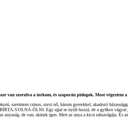
Össze van szorulva a torkom, és szaporán pislogok. Most végeztem a
pkorú, szerintem csinos, szexi nő, három gyerekkel, akadozó házasságg
EG-BÍRTA-VOLNA-ÖLNI. Egy ujjal se nyúlt hozzá, de a gyilkos vágyat
az anyaság, de van, akinek igen. Mert az anya a kicsi rabszolgája. És 