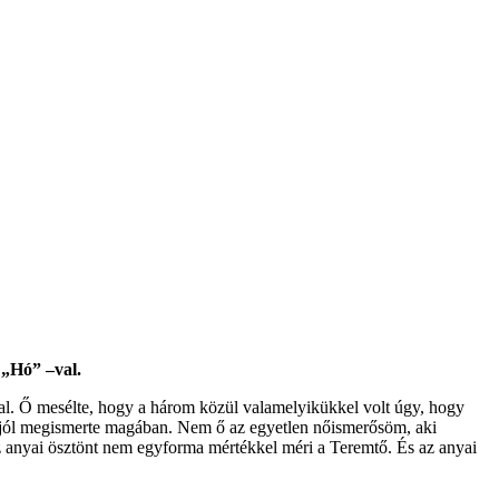
 „Hó” –val.
al. Ő mesélte, hogy a három közül valamelyikükkel volt úgy, hogy
 jól megismerte magában. Nem ő az egyetlen nőismerősöm, aki
az anyai ösztönt nem egyforma mértékkel méri a Teremtő. És az anyai