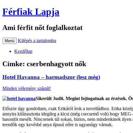
Férfiak Lapja
Ami férfit nőt foglalkoztat
Kilépés a tartalomba
Menü
Kezdőlap
Címke:
cserbenhagyott nők
Hotel Havanna – harmadszor (lesz még)
Minden vélemény számít!
Sikerült Judit. Megint fojtogatnak az érzések. 
Először úgy gondoltam, csak Erikáról írok a novelládhoz. Erika közé
annyira kifárasztotta idegileg a kicsi (még csecsemő volt) hogy M
hasonlót mesélt. Nincsenek túl sokan, biztos, nem mindenkinek ilyen 
teendők egy kevésbé anya típusú nőre is ugyanúgy várnak.