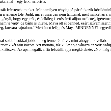
rattal – egy lelki terrorista.
ák lefestenek minket. Mint amilyen tényleg jó pár futkozik körülöttünk 
 a jelleme tőle. Judit, ma egyszerűen nem tanítanak meg minket arra, mi
igényli, hogy egy erős, és lelkileg is erős férfi álljon mellette), ígére
 te vagy, de bárki is ihlette, Maya ott él benned, ezért szívem szerint
g, kurvára sajnálom.” Mert Jocó lelép, és Maya MINDENNEL egyedül ke
kal-sokkal-sokkal jobban meg lenne rémülve, mint ahogy a novellában l
ttak két falu között. Azt mondta, fázik. Az apja válasza az volt: szálljo
t kiáltozva. Az apa megállt, a fiú felszállt, apja megkérdezte: „No, még 