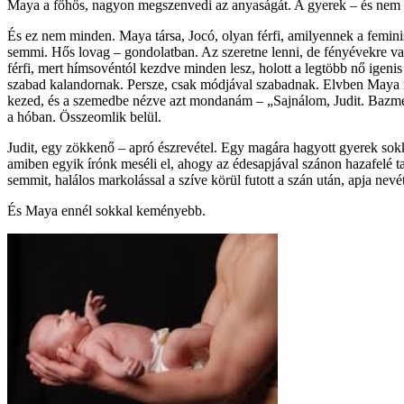
Maya a főhős, nagyon megszenvedi az anyaságát. A gyerek – és nem aka
És ez nem minden. Maya társa, Jocó, olyan férfi, amilyennek a feminist
semmi. Hős lovag – gondolatban. Az szeretne lenni, de fényévekre van
férfi, mert hímsovéntól kezdve minden lesz, holott a legtöbb nő igenis 
szabad kalandornak. Persze, csak módjával szabadnak. Elvben Maya nem
kezed, és a szemedbe nézve azt mondanám – „Sajnálom, Judit. Bazme
a hóban. Összeomlik belül.
Judit, egy zökkenő – apró észrevétel. Egy magára hagyott gyerek sok
amiben egyik írónk meséli el, ahogy az édesapjával szánon hazafelé tarto
semmit, halálos markolással a szíve körül futott a szán után, apja nevé
És Maya ennél sokkal keményebb.